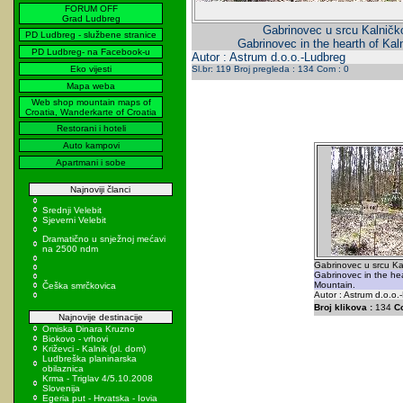
FORUM OFF
Grad Ludbreg
Gabrinovec u srcu Kalničk
PD Ludbreg - službene stranice
Gabrinovec in the hearth of Kal
PD Ludbreg- na Facebook-u
Autor : Astrum d.o.o.-Ludbreg
Eko vijesti
Sl.br: 119 Broj pregleda : 134 Com : 0
Mapa weba
Web shop mountain maps of
Croatia, Wanderkarte of Croatia
Restorani i hoteli
Auto kampovi
Apartmani i sobe
Najnoviji članci
Srednji Velebit
Sjeverni Velebit
Dramatično u snježnoj mećavi
na 2500 ndm
Gabrinovec u srcu Ka
Gabrinovec in the hea
Mountain.
Češka smrčkovica
Autor : Astrum d.o.o.
Broj klikova :
134
C
Najnovije destinacije
Omiska Dinara Kruzno
Biokovo - vrhovi
Križevci - Kalnik (pl. dom)
Ludbreška planinarska
obilaznica
Krma - Triglav 4/5.10.2008
Slovenija
Egeria put - Hrvatska - Iovia