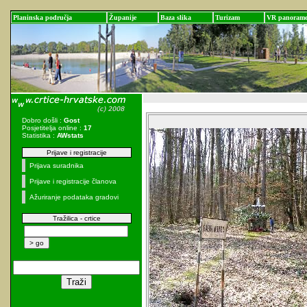
Planinska područja
Županije
Baza slika
Turizam
VR panoram
Dobro došli :
Gost
Posjetitelja online :
17
Statistika :
AWstats
Prijave i registracije
Prijava suradnika
Prijave i registracije članova
Ažuriranje podataka gradovi
Tražilica - crtice