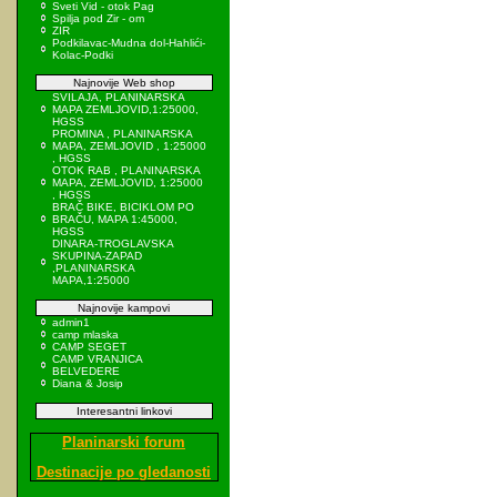
Sveti Vid - otok Pag
Spilja pod Zir - om
ZIR
Podkilavac-Mudna dol-Hahlići-
Kolac-Podki
Najnovije Web shop
SVILAJA, PLANINARSKA
MAPA ZEMLJOVID,1:25000,
HGSS
PROMINA , PLANINARSKA
MAPA, ZEMLJOVID , 1:25000
, HGSS
OTOK RAB , PLANINARSKA
MAPA, ZEMLJOVID, 1:25000
, HGSS
BRAČ BIKE, BICIKLOM PO
BRAČU, MAPA 1:45000,
HGSS
DINARA-TROGLAVSKA
SKUPINA-ZAPAD
,PLANINARSKA
MAPA,1:25000
Najnovije kampovi
admin1
camp mlaska
CAMP SEGET
CAMP VRANJICA
BELVEDERE
Diana & Josip
Interesantni linkovi
Planinarski forum
Destinacije po gledanosti