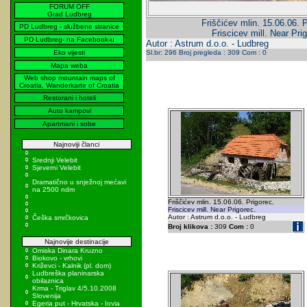
FORUM OFF
Grad Ludbreg
Friščićev mlin. 15.06.06. P
PD Ludbreg - službene stranice
Friscicev mill. Near Pri
PD Ludbreg- na Facebook-u
Autor : Astrum d.o.o. - Ludbreg
Eko vijesti
Sl.br: 296 Broj pregleda : 309 Com : 0
Mapa weba
Web shop mountain maps of
Croatia, Wanderkarte of Croatia
Restorani i hoteli
Auto kampovi
Apartmani i sobe
Najnoviji članci
Srednji Velebit
Sjeverni Velebit
Dramatično u snježnoj mećavi
na 2500 ndm
Friščićev mlin. 15.06.06. Prigorec.
Friscicev mill. Near Prigorec.
Autor : Astrum d.o.o. - Ludbreg
Češka smrčkovica
Broj klikova :
309
Com :
0
Najnovije destinacije
Omiska Dinara Kruzno
Biokovo - vrhovi
Križevci - Kalnik (pl. dom)
Ludbreška planinarska
obilaznica
Krma - Triglav 4/5.10.2008
Slovenija
Egeria put - Hrvatska - Iovia