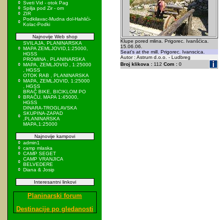
Sveti Vid - otok Pag
Spilja pod Zir - om
ZIR
Podkilavac-Mudna dol-Hahlići-
Kolac-Podki
Najnovije Web shop
Klupe pored mlina. Prigorec. Ivanšćica.
SVILAJA, PLANINARSKA
15.06.06.
MAPA ZEMLJOVID,1:25000,
Seat's at the mill. Prigorec. Ivanscica.
HGSS
Autor : Astrum d.o.o. - Ludbreg
PROMINA , PLANINARSKA
Broj klikova :
112
Com :
0
MAPA, ZEMLJOVID , 1:25000
, HGSS
OTOK RAB , PLANINARSKA
MAPA, ZEMLJOVID, 1:25000
, HGSS
BRAČ BIKE, BICIKLOM PO
BRAČU, MAPA 1:45000,
HGSS
DINARA-TROGLAVSKA
SKUPINA-ZAPAD
,PLANINARSKA
MAPA,1:25000
Najnovije kampovi
admin1
camp mlaska
CAMP SEGET
CAMP VRANJICA
BELVEDERE
Diana & Josip
Interesantni linkovi
Planinarski forum
Destinacije po gledanosti