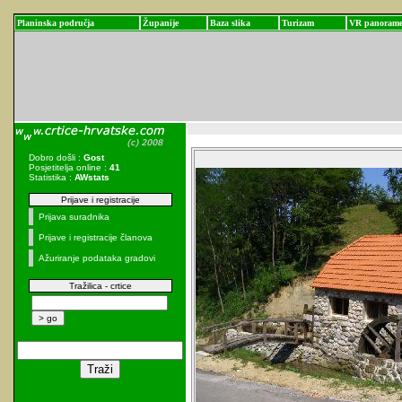
Planinska područja
Županije
Baza slika
Turizam
VR panoram
Dobro došli :
Gost
Posjetitelja online :
41
Statistika :
AWstats
Prijave i registracije
Prijava suradnika
Prijave i registracije članova
Ažuriranje podataka gradovi
Tražilica - crtice