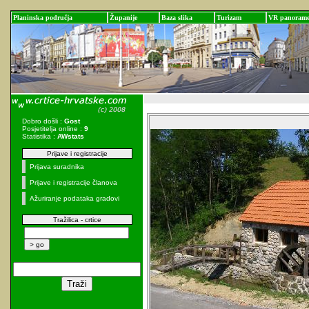
Planinska područja
Županije
Baza slika
Turizam
VR panoram
Dobro došli :
Gost
Posjetitelja online :
9
Statistika :
AWstats
Prijave i registracije
Prijava suradnika
Prijave i registracije članova
Ažuriranje podataka gradovi
Tražilica - crtice