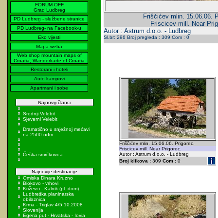
FORUM OFF
Grad Ludbreg
Friščićev mlin. 15.06.06. P
PD Ludbreg - službene stranice
Friscicev mill. Near Pri
PD Ludbreg- na Facebook-u
Autor : Astrum d.o.o. - Ludbreg
Eko vijesti
Sl.br: 296 Broj pregleda : 309 Com : 0
Mapa weba
Web shop mountain maps of
Croatia, Wanderkarte of Croatia
Restorani i hoteli
Auto kampovi
Apartmani i sobe
Najnoviji članci
Srednji Velebit
Sjeverni Velebit
Dramatično u snježnoj mećavi
na 2500 ndm
Friščićev mlin. 15.06.06. Prigorec.
Friscicev mill. Near Prigorec.
Autor : Astrum d.o.o. - Ludbreg
Češka smrčkovica
Broj klikova :
309
Com :
0
Najnovije destinacije
Omiska Dinara Kruzno
Biokovo - vrhovi
Križevci - Kalnik (pl. dom)
Ludbreška planinarska
obilaznica
Krma - Triglav 4/5.10.2008
Slovenija
Egeria put - Hrvatska - Iovia