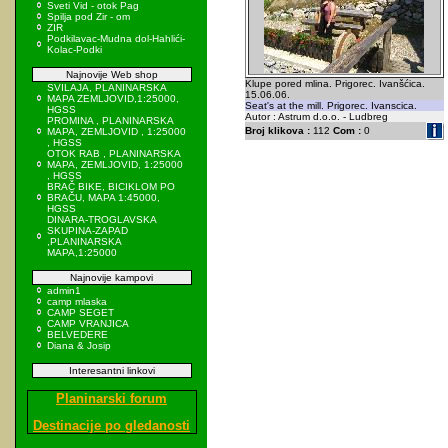
Sveti Vid - otok Pag
Spilja pod Zir - om
ZIR
Podkilavac-Mudna dol-Hahlići-
Kolac-Podki
Najnovije Web shop
Klupe pored mlina. Prigorec. Ivanšćica.
SVILAJA, PLANINARSKA
15.06.06.
MAPA ZEMLJOVID,1:25000,
Seat's at the mill. Prigorec. Ivanscica.
HGSS
Autor : Astrum d.o.o. - Ludbreg
PROMINA , PLANINARSKA
Broj klikova :
112
Com :
0
MAPA, ZEMLJOVID , 1:25000
, HGSS
OTOK RAB , PLANINARSKA
MAPA, ZEMLJOVID, 1:25000
, HGSS
BRAČ BIKE, BICIKLOM PO
BRAČU, MAPA 1:45000,
HGSS
DINARA-TROGLAVSKA
SKUPINA-ZAPAD
,PLANINARSKA
MAPA,1:25000
Najnovije kampovi
admin1
camp mlaska
CAMP SEGET
CAMP VRANJICA
BELVEDERE
Diana & Josip
Interesantni linkovi
Planinarski forum
Destinacije po gledanosti