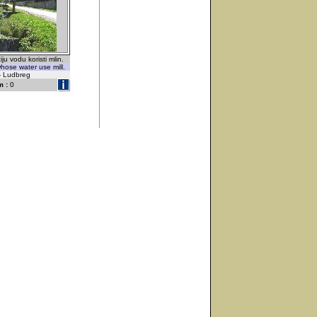
ju vodu koristi mlin.
hose water use mill.
 - Ludbreg
 :
0