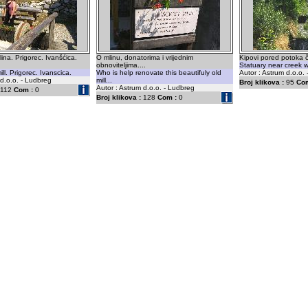
ina. Prigorec. Ivanšćica.
O mlinu, donatorima i vrijednim
Kipovi pored potoka či
obnoviteljima....
Statuary near creek w
ill. Prigorec. Ivanscica.
Who is help renovate this beautifuly old
Autor : Astrum d.o.o.
 d.o.o. - Ludbreg
mill...
Broj klikova :
95
Com
Autor : Astrum d.o.o. - Ludbreg
112
Com :
0
Broj klikova :
128
Com :
0