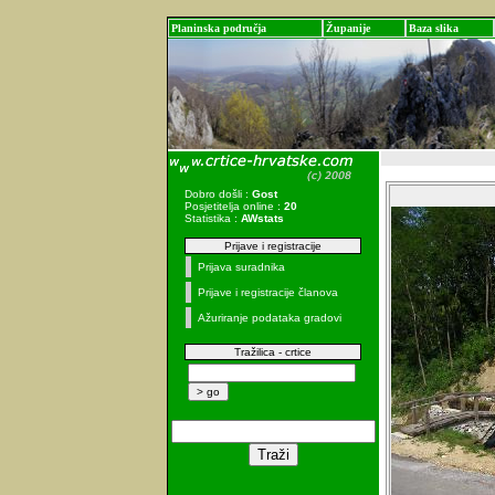
Planinska područja
Županije
Baza slika
Dobro došli :
Gost
Posjetitelja online :
20
Statistika :
AWstats
Prijave i registracije
Prijava suradnika
Prijave i registracije članova
Ažuriranje podataka gradovi
Tražilica - crtice