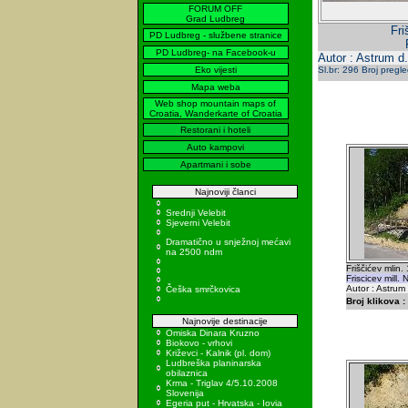
FORUM OFF
Grad Ludbreg
Fri
PD Ludbreg - službene stranice
PD Ludbreg- na Facebook-u
Autor : Astrum d.
Eko vijesti
Sl.br: 296 Broj pregl
Mapa weba
Web shop mountain maps of
Croatia, Wanderkarte of Croatia
Restorani i hoteli
Auto kampovi
Apartmani i sobe
Najnoviji članci
Srednji Velebit
Sjeverni Velebit
Dramatično u snježnoj mećavi
na 2500 ndm
Friščićev mlin.
Friscicev mill.
Autor : Astrum
Češka smrčkovica
Broj klikova :
Najnovije destinacije
Omiska Dinara Kruzno
Biokovo - vrhovi
Križevci - Kalnik (pl. dom)
Ludbreška planinarska
obilaznica
Krma - Triglav 4/5.10.2008
Slovenija
Egeria put - Hrvatska - Iovia