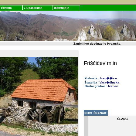
Turizam
VR panorame
Informacije
Zanimljive destinacije Hrvatska
Friščićev mlin
Ivan��ica
Područje :
Vara�dinska
Županija :
Ivanec
Okolni gradovi :
ČLANCI