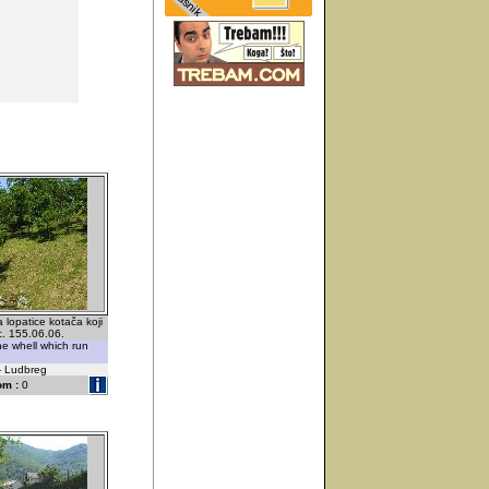
lopatice kotača koji
c. 155.06.06.
he whell which run
 - Ludbreg
om :
0