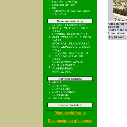
Sveti Vid - otok Pag
Spilja pod Zir - om
ZIR
Podkilavac-Mudna dol-Hahlići-
Kolac-Podki
Najnovije Web shop
Klupe pored ml
SVILAJA, PLANINARSKA
15.06.06.
MAPA ZEMLJOVID,1:25000,
Seat's at the m
HGSS
Autor : Astrum
PROMINA , PLANINARSKA
Broj klikova :
MAPA, ZEMLJOVID , 1:25000
, HGSS
OTOK RAB , PLANINARSKA
MAPA, ZEMLJOVID, 1:25000
, HGSS
BRAČ BIKE, BICIKLOM PO
BRAČU, MAPA 1:45000,
HGSS
DINARA-TROGLAVSKA
SKUPINA-ZAPAD
,PLANINARSKA
MAPA,1:25000
Najnovije kampovi
admin1
camp mlaska
CAMP SEGET
CAMP VRANJICA
BELVEDERE
Diana & Josip
Interesantni linkovi
Planinarski forum
Destinacije po gledanosti