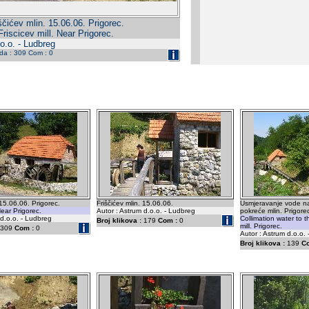
ščićev mlin. 15.06.06. Prigorec.
Friscicev mill. Near Prigorec.
o.o. - Ludbreg
eda : 309 Com : 0
 15.06.06. Prigorec.
Friščićev mlin. 15.06.06.
Usmjeravanje vode na 
 Near Prigorec.
Autor : Astrum d.o.o. - Ludbreg
pokreće mlin. Prigore
 d.o.o. - Ludbreg
Collimation water to t
Broj klikova :
179
Com :
0
mill. Prigorec.
309
Com :
0
Autor : Astrum d.o.o.
Broj klikova :
139
C