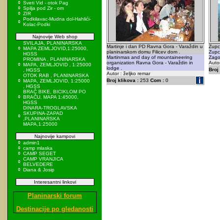
Sveti Vid - otok Pag
Spilja pod Zir - om
ZIR
Podkilavac-Mudna dol-Hahlići-
Kolac-Podki
Najnovije Web shop
SVILAJA, PLANINARSKA
Martinje i dan PD Ravna Gora - Varaždin u
Zupci
MAPA ZEMLJOVID,1:25000,
planinarskom domu Filicev dom .
Zupci
HGSS
Martinmas and day of mountaineering
Zagor
PROMINA , PLANINARSKA
organization Ravna Gora - Varaždin in
Autor
MAPA, ZEMLJOVID , 1:25000
lodge .
Broj 
, HGSS
Autor : željko remar
OTOK RAB , PLANINARSKA
Broj klikova :
253
Com :
0
MAPA, ZEMLJOVID, 1:25000
, HGSS
BRAČ BIKE, BICIKLOM PO
BRAČU, MAPA 1:45000,
HGSS
DINARA-TROGLAVSKA
SKUPINA-ZAPAD
,PLANINARSKA
MAPA,1:25000
Najnovije kampovi
admin1
camp mlaska
CAMP SEGET
CAMP VRANJICA
BELVEDERE
Diana & Josip
Interesantni linkovi
Planinarski forum
Destinacije po gledanosti