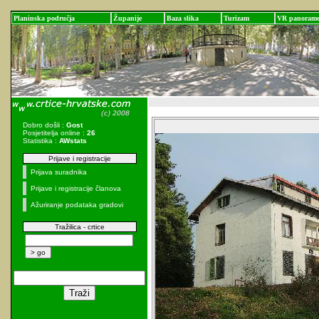
Planinska područja
Županije
Baza slika
Turizam
VR panoram
Dobro došli :
Gost
Posjetitelja online :
26
Statistika :
AWstats
Prijave i registracije
Prijava suradnika
Prijave i registracije članova
Ažuriranje podataka gradovi
Tražilica - crtice