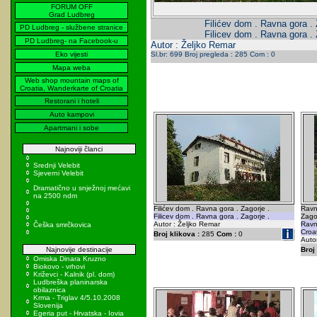
FORUM OFF
Grad Ludbreg
Filićev dom . Ravna gora . 
PD Ludbreg - službene stranice
Filicev dom . Ravna gora . 
PD Ludbreg- na Facebook-u
Autor : Željko Remar
Eko vijesti
Sl.br: 699 Broj pregleda : 285 Com : 0
Mapa weba
Web shop mountain maps of
Croatia, Wanderkarte of Croatia
Restorani i hoteli
Auto kampovi
Apartmani i sobe
Najnoviji članci
Srednji Velebit
Sjeverni Velebit
Dramatično u snježnoj mećavi
na 2500 ndm
Filićev dom . Ravna gora . Zagorje .
Ravn
Filicev dom . Ravna gora . Zagorje .
Zagor
Autor : Željko Remar
Ravn
Češka smrčkovica
Croat
Broj klikova :
285
Com :
0
Autor
Najnovije destinacije
Broj 
Omiska Dinara Kruzno
Biokovo - vrhovi
Križevci - Kalnik (pl. dom)
Ludbreška planinarska
obilaznica
Krma - Triglav 4/5.10.2008
Slovenija
Egeria put - Hrvatska - Iovia