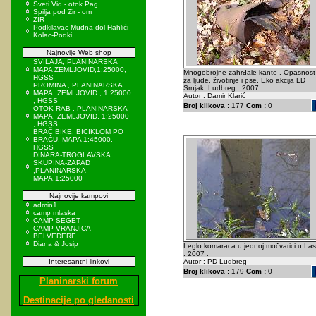
Sveti Vid - otok Pag
Spilja pod Zir - om
ZIR
Podkilavac-Mudna dol-Hahlići-
Kolac-Podki
Najnovije Web shop
SVILAJA, PLANINARSKA
MAPA ZEMLJOVID,1:25000,
Mnogobrojne zahrđale kante . Opasnost
HGSS
za ljude, životinje i pse. Eko akcija LD
PROMINA , PLANINARSKA
Srnjak, Ludbreg . 2007 .
MAPA, ZEMLJOVID , 1:25000
Autor : Damir Klarić
, HGSS
Broj klikova :
177
Com :
0
OTOK RAB , PLANINARSKA
MAPA, ZEMLJOVID, 1:25000
, HGSS
BRAČ BIKE, BICIKLOM PO
BRAČU, MAPA 1:45000,
HGSS
DINARA-TROGLAVSKA
SKUPINA-ZAPAD
,PLANINARSKA
MAPA,1:25000
Najnovije kampovi
admin1
camp mlaska
CAMP SEGET
CAMP VRANJICA
BELVEDERE
Diana & Josip
Leglo komaraca u jednoj močvarici u Las
. 2007 .
Interesantni linkovi
Autor : PD Ludbreg
Broj klikova :
179
Com :
0
Planinarski forum
Destinacije po gledanosti