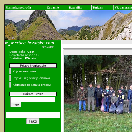
Planinska područja
Županije
Baza slika
Turizam
VR panoram
Dobro došli :
Gost
Posjetitelja online :
19
Statistika :
AWstats
Prijave i registracije
Prijava suradnika
Prijave i registracije članova
Ažuriranje podataka gradovi
Tražilica - crtice