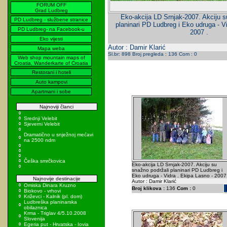
FORUM OFF
Grad Ludbreg
Eko-akcija LD Srnjak-2007. Akciju s
PD Ludbreg - službene stranice
planinari PD Ludbreg i Eko udruga - V
PD Ludbreg- na Facebook-u
2007 .
Eko vijesti
Autor : Damir Klarić
Mapa weba
Sl.br: 898 Broj pregleda : 136 Com : 0
Web shop mountain maps of
Croatia, Wanderkarte of Croatia
Restorani i hoteli
Auto kampovi
Apartmani i sobe
Najnoviji članci
Srednji Velebit
Sjeverni Velebit
Dramatično u snježnoj mećavi
na 2500 ndm
Češka smrčkovica
Eko-akcija LD Srnjak-2007. Akciju su
snažno podržali planinari PD Ludbreg i
Eko udruga - Vidra . Ekipa Lasno - 2007 
Najnovije destinacije
Autor : Damir Klarić
Omiska Dinara Kruzno
Broj klikova :
136
Com :
0
Biokovo - vrhovi
Križevci - Kalnik (pl. dom)
Ludbreška planinarska
obilaznica
Krma - Triglav 4/5.10.2008
Slovenija
Egeria put - Hrvatska - Iovia