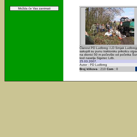
Možda će Vas zanimati
Članovi PD Ludbreg i LD Srnjak Ludbreg
sakupili su punu traktorsku prikolicu otp
na dionici 50 m počevšio od početka Š
kod naselja Sigetec Ldb.
25.03.2007.
Autor : PD Ludbreg
Broj klikova :
210
Com :
0