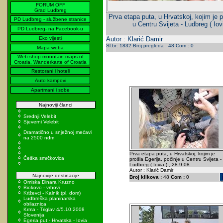
FORUM OFF
Grad Ludbreg
Prva etapa puta, u Hrvatskoj, kojim je p
PD Ludbreg - službene stranice
u Centru Svijeta - Ludbreg ( Iov
PD Ludbreg- na Facebook-u
Eko vijesti
Autor : Klarić Damir
Sl.br: 1832 Broj pregleda : 48 Com : 0
Mapa weba
Web shop mountain maps of
Croatia, Wanderkarte of Croatia
Restorani i hoteli
Auto kampovi
Apartmani i sobe
Najnoviji članci
Srednji Velebit
Sjeverni Velebit
Dramatično u snježnoj mećavi
na 2500 ndm
Prva etapa puta, u Hrvatskoj, kojim je
Češka smrčkovica
prošla Egerija, počinje u Centru Svijeta -
Ludbreg ( Iovia ) , 28.9.08
Autor : Klarić Damir
Najnovije destinacije
Broj klikova :
48
Com :
0
Omiska Dinara Kruzno
Biokovo - vrhovi
Križevci - Kalnik (pl. dom)
Ludbreška planinarska
obilaznica
Krma - Triglav 4/5.10.2008
Slovenija
Egeria put - Hrvatska - Iovia