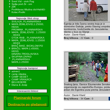
Sveti Vid - otok Pag
Spilja pod Zir - om
ZIR
Podkilavac-Mudna dol-Hahlići-
Kolac-Podki
Najnovije Web shop
SVILAJA, PLANINARSKA
Egerija je bila časna sestra koja je iz
MAPA ZEMLJOVID,1:25000,
domovine Galicije, preko čitavog uropsk
HGSS
kontinenta, hodočastila do Jaruzalema.
PROMINA , PLANINARSKA
Idemo u bus za Slanje .
MAPA, ZEMLJOVID , 1:25000
Autor : Damir Klarić
, HGSS
OTOK RAB , PLANINARSKA
Broj klikova :
22
Com :
0
MAPA, ZEMLJOVID, 1:25000
, HGSS
BRAČ BIKE, BICIKLOM PO
BRAČU, MAPA 1:45000,
HGSS
DINARA-TROGLAVSKA
SKUPINA-ZAPAD
,PLANINARSKA
MAPA,1:25000
Najnovije kampovi
admin1
camp mlaska
CAMP SEGET
CAMP VRANJICA
BELVEDERE
Svakog ljeta, članice Ekumenske ženske
Diana & Josip
organizacije za zajedničku Europu, prol
jedan dio Egeriina puta prema Jeruzale
Interesantni linkovi
.
Autor : Damir Klarić
Planinarski forum
Broj klikova :
34
Com :
0
Destinacije po gledanosti