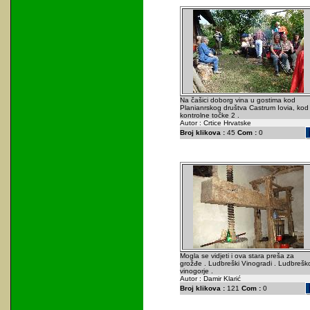
Na čašici doborg vina u gostima kod
Planianrskog društva Castrum Iovia, kod
kontrolne točke 2 .
Autor : Crtice Hrvatske
Broj klikova :
45
Com :
0
Mogla se vidjeti i ova stara preša za
grožđe . Ludbreški Vinogradi . Ludbrešk
vinogorje .
Autor : Damir Klarić
Broj klikova :
121
Com :
0