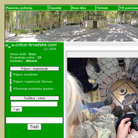
Planinska područja
Županije
Baza slika
Turizam
VR panoram
Dobro došli :
Gost
Posjetitelja online :
29
Statistika :
AWstats
Prijave i registracije
Prijava suradnika
Prijave i registracije članova
Ažuriranje podataka gradovi
Tražilica - crtice