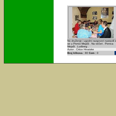
No druženje i ugodni razgovori nastavili 
se u Pivnici Mejaši . Na večeri . Pivnica
Mejaši . Ludbreg .
Autor : Crtice Hrvatske
Broj klikova :
80
Com :
0