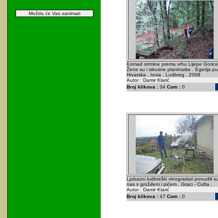
Možda će Vas zanimati
Komad strmine prema vrhu Lijepe Gorice
Žene su i iskusne planinarke . Egerija put
Hrvatska . Iovia . Ludbreg . 2008
Autor : Damir Klarić
Broj klikova :
34
Com :
0
Ljubazni ludbreški vinogradari ponudili s
nas s grožđem i pićem . Graci - Cufta .
Autor : Damir Klarić
Broj klikova :
47
Com :
0