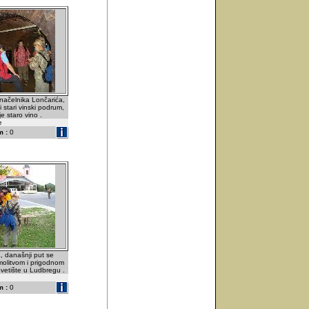
načelnika Lončarića,
i stari vinski podrum,
je staro vino .
e
 :
0
, današnji put se
 molitvom i prigodnom
vetište u Ludbregu .
 :
0