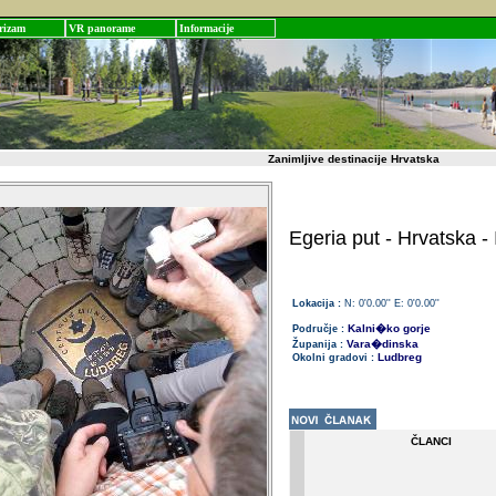
rizam
VR panorame
Informacije
Zanimljive destinacije Hrvatska
Egeria put - Hrvatska - 
Lokacija :
N: 0'0.00'' E: 0'0.00''
Kalni�ko gorje
Područje :
Vara�dinska
Županija :
Ludbreg
Okolni gradovi :
ČLANCI