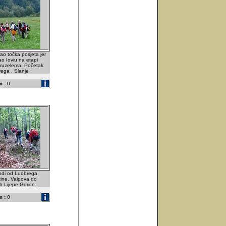
ao točka posjeta jer
o Ioviu na etapi
aruzelema. Početak
ga . Slanje .
 :
0
vodi od Ludbrega,
tine, Valpova do
h Lijepe Gorice .
 :
0