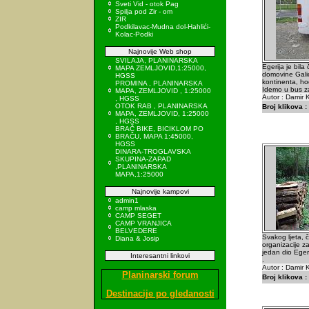
Sveti Vid - otok Pag
Spilja pod Zir - om
ZIR
Podkilavac-Mudna dol-Hahlići-
Kolac-Podki
Najnovije Web shop
SVILAJA, PLANINARSKA
Egerija je bila
MAPA ZEMLJOVID,1:25000,
domovine Galic
HGSS
kontinenta, ho
PROMINA , PLANINARSKA
Idemo u bus za
MAPA, ZEMLJOVID , 1:25000
Autor : Damir K
, HGSS
OTOK RAB , PLANINARSKA
Broj klikova :
MAPA, ZEMLJOVID, 1:25000
, HGSS
BRAČ BIKE, BICIKLOM PO
BRAČU, MAPA 1:45000,
HGSS
DINARA-TROGLAVSKA
SKUPINA-ZAPAD
,PLANINARSKA
MAPA,1:25000
Najnovije kampovi
admin1
camp mlaska
CAMP SEGET
CAMP VRANJICA
BELVEDERE
Svakog ljeta,
Diana & Josip
organizacije z
jedan dio Ege
Interesantni linkovi
.
Autor : Damir K
Planinarski forum
Broj klikova :
Destinacije po gledanosti