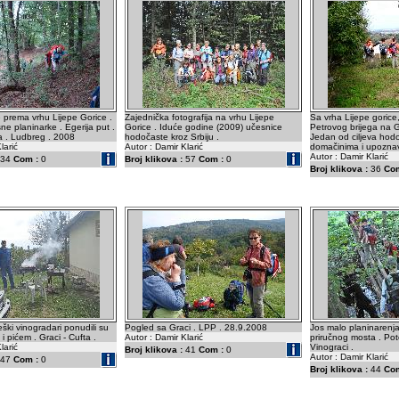
prema vrhu Lijepe Gorice .
Zajednička fotografija na vrhu Lijepe
Sa vrha Lijepe gorice,
ne planinarke . Egerija put .
Gorice . Iduće godine (2009) učesnice
Petrovog brijega na G
ia . Ludbreg . 2008
hodočaste kroz Srbiju .
Jedan od ciljeva hodo
larić
Autor : Damir Klarić
domačinima i upoznav
Autor : Damir Klarić
34
Com :
0
Broj klikova :
57
Com :
0
Broj klikova :
36
Com
ški vinogradari ponudili su
Pogled sa Graci . LPP . 28.9.2008
Jos malo planinarenja 
 pićem . Graci - Cufta .
Autor : Damir Klarić
priručnog mosta . Po
larić
Vinograci .
Broj klikova :
41
Com :
0
Autor : Damir Klarić
47
Com :
0
Broj klikova :
44
Com