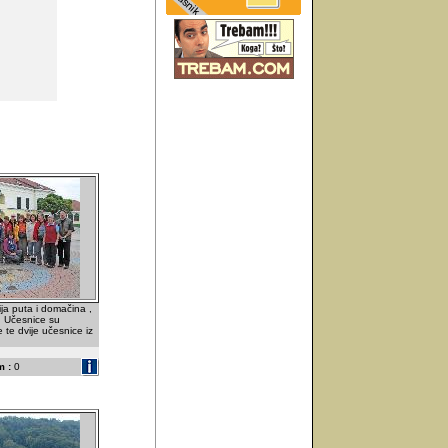
ja puta i domačina ,
 Učesnice su
te dvije učesnice iz
 :
0