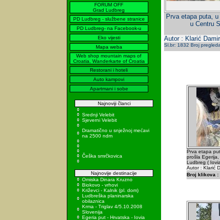
FORUM OFF
Grad Ludbreg
Prva etapa puta, u 
PD Ludbreg - službene stranice
u Centru Sv
PD Ludbreg- na Facebook-u
Eko vijesti
Autor : Klarić Damir
Sl.br: 1832 Broj pregled
Mapa weba
Web shop mountain maps of
Croatia, Wanderkarte of Croatia
Restorani i hoteli
Auto kampovi
Apartmani i sobe
Najnoviji članci
Srednji Velebit
Sjeverni Velebit
Dramatično u snježnoj mećavi
na 2500 ndm
Prva etapa puta
Češka smrčkovica
prošla Egerija,
Ludbreg ( Iovia
Autor : Klarić 
Najnovije destinacije
Broj klikova :
Omiska Dinara Kruzno
Biokovo - vrhovi
Križevci - Kalnik (pl. dom)
Ludbreška planinarska
obilaznica
Krma - Triglav 4/5.10.2008
Slovenija
Egeria put - Hrvatska - Iovia