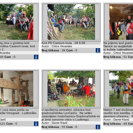
rg vina u gostima kod
Kod PD Castrum Iovia . 28.9.08
Na prijemu kod grado
ruštva Castrum Iovia, kod
Autor : Crtice Hrvatske
članice su razgledale 
 2 .
te kušale najkvalitetni
Broj klikova :
39
Com :
0
Hrvatske
Autor : Crtice Hrvatsk
45
Com :
0
Broj klikova :
51
Com
i i ova stara preša za
U opuštenoj atmosferi, zdravica kod
Nakon 7 sati druženja
eški Vinogradi . Ludbreško
gradonačelnika Lončarića . Na veliko
završio kod svetišta,
zadovljstvo hodočasnica Gradonačelnik im
pjesmom učesnica . S
larić
je iznio osnovne crtice o Ludbregu.
Autor : Damir Klarić
Autor : Damir Klarić
121
Com :
0
Broj klikova :
48
Com
Broj klikova :
55
Com :
0