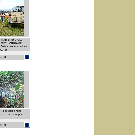
 stigli smo preko
race i vidikovac.
čašća su susreti sa
anje .
 :
0
. Prijelaz preko
tok Trnavčice pred
 :
0