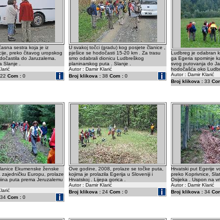
 časna sestra koja je iz
U svakoj točci (gradu) kog posjete članice ,
ije, preko čitavog uropskog
pješice se hodočasti 15-20 km . Za trasu
Ludbreg je odabran k
dočastila do Jaruzalema.
smo odabrali dionicu Ludbreškog
ga Egeria spominje ka
 Slanje .
planinarskog puta . Slanje .
svog putovanja do J
larić
Autor : Damir Klarić
hodočašća oko Ludbre
Autor : Damir Klarić
22
Com :
0
Broj klikova :
38
Com :
0
Broj klikova :
33
Com
 članice Ekumenske ženske
Ove godine, 2008, prolaze se točke puta,
Hrvatski put Egerije 
a zajedničku Europu, prolaze
kojima je prolazila Egerija u Sloveniji i
preko Koprivnice, Sla
riina puta prema Jeruzalemu
Hrvatskoj . Lijepa gorica .
Osijeka . Uspon na vr
Autor : Damir Klarić
Autor : Damir Klarić
larić
Broj klikova :
24
Com :
0
Broj klikova :
34
Com
34
Com :
0