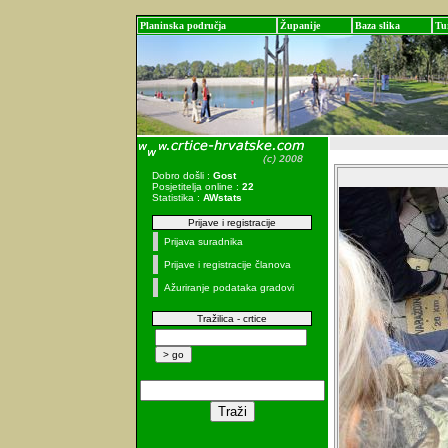
Planinska područja
Županije
Baza slika
Tu
Dobro došli :
Gost
Posjetitelja online :
22
Statistika :
AWstats
Prijave i registracije
Prijava suradnika
Prijave i registracije članova
Ažuriranje podataka gradovi
Tražilica - crtice