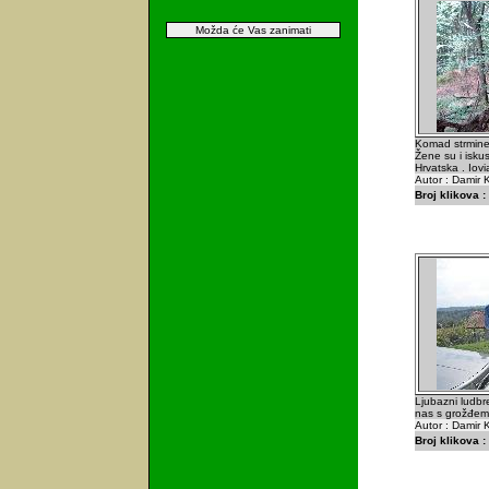
Možda će Vas zanimati
Komad strmine 
Žene su i iskus
Hrvatska . Iov
Autor : Damir K
Broj klikova :
Ljubazni ludbre
nas s grožđem i
Autor : Damir K
Broj klikova :