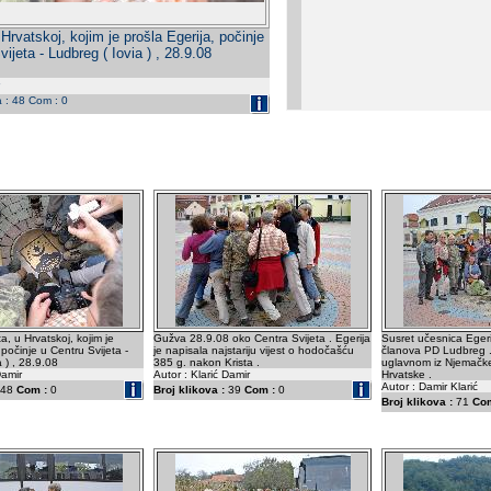
Hrvatskoj, kojim je prošla Egerija, počinje
ijeta - Ludbreg ( Iovia ) , 28.9.08
a : 48 Com : 0
, u Hrvatskoj, kojim je
Gužva 28.9.08 oko Centra Svijeta . Egerija
Susret učesnica Egeri
 počinje u Centru Svijeta -
je napisala najstariju vijest o hodočašću
članova PD Ludbreg .
 ) , 28.9.08
385 g. nakon Krista .
uglavnom iz Njemačke 
Damir
Autor : Klarić Damir
Hrvatske .
Autor : Damir Klarić
48
Com :
0
Broj klikova :
39
Com :
0
Broj klikova :
71
Com