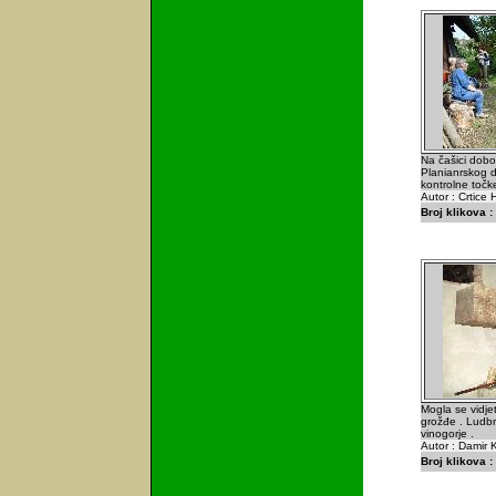
Na čašici dobo
Planianrskog d
kontrolne točke
Autor : Crtice 
Broj klikova :
Mogla se vidjet
grožđe . Ludbr
vinogorje .
Autor : Damir K
Broj klikova :