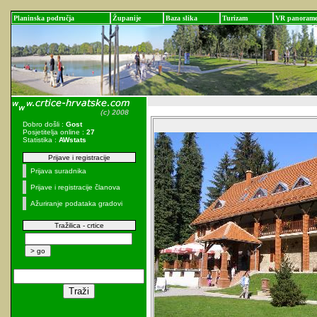
Planinska područja
Županije
Baza slika
Turizam
VR panoram
Dobro došli :
Gost
Posjetitelja online :
27
Statistika :
AWstats
Prijave i registracije
Prijava suradnika
Prijave i registracije članova
Ažuriranje podataka gradovi
Tražilica - crtice