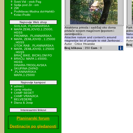
Sveti Vid - otok Pag
Spilja pod Zir - om
ZIR
Podkilavac-Mudna dol-Hahlići-
Kolac-Podki
Najnovije Web shop
SVILAJA, PLANINARSKA
Atraktivna priroda i sadržaji oko doma
Park
MAPA ZEMLJOVID,1:25000,
privlače svojom magićnom ljepotom i
jedn
HGSS
zanimljivošću .
Natur
PROMINA , PLANINARSKA
Atractive nature and content's around
on on
MAPA, ZEMLJOVID , 1:25000
magnetize lot of people to visit Jankovac .
Autor
, HGSS
Autor : Crtice Hrvatske
Broj 
OTOK RAB , PLANINARSKA
Broj klikova :
350
Com :
0
MAPA, ZEMLJOVID, 1:25000
, HGSS
BRAČ BIKE, BICIKLOM PO
BRAČU, MAPA 1:45000,
HGSS
DINARA-TROGLAVSKA
SKUPINA-ZAPAD
,PLANINARSKA
MAPA,1:25000
Najnovije kampovi
admin1
camp mlaska
CAMP SEGET
CAMP VRANJICA
BELVEDERE
Diana & Josip
Interesantni linkovi
Planinarski forum
Destinacije po gledanosti