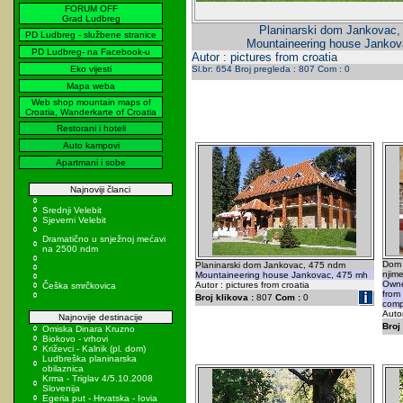
FORUM OFF
Grad Ludbreg
Planinarski dom Jankovac,
PD Ludbreg - službene stranice
Mountaineering house Jankov
PD Ludbreg- na Facebook-u
Autor : pictures from croatia
Eko vijesti
Sl.br: 654 Broj pregleda : 807 Com : 0
Mapa weba
Web shop mountain maps of
Croatia, Wanderkarte of Croatia
Restorani i hoteli
Auto kampovi
Apartmani i sobe
Najnoviji članci
Srednji Velebit
Sjeverni Velebit
Dramatično u snježnoj mećavi
na 2500 ndm
Dom 
Planinarski dom Jankovac, 475 ndm
njime
Mountaineering house Jankovac, 475 mh
Owne
Autor : pictures from croatia
Češka smrčkovica
from
Broj klikova :
807
Com :
0
comp
Autor
Najnovije destinacije
Broj 
Omiska Dinara Kruzno
Biokovo - vrhovi
Križevci - Kalnik (pl. dom)
Ludbreška planinarska
obilaznica
Krma - Triglav 4/5.10.2008
Slovenija
Egeria put - Hrvatska - Iovia