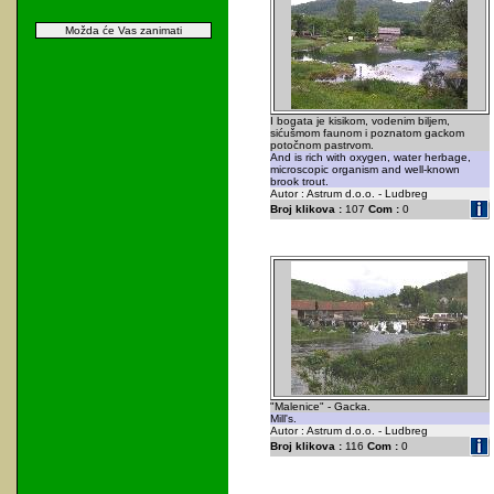
Možda će Vas zanimati
I bogata je kisikom, vodenim biljem,
sićušmom faunom i poznatom gackom
potočnom pastrvom.
And is rich with oxygen, water herbage,
microscopic organism and well-known
brook trout.
Autor : Astrum d.o.o. - Ludbreg
Broj klikova :
107
Com :
0
"Malenice" - Gacka.
Mill's.
Autor : Astrum d.o.o. - Ludbreg
Broj klikova :
116
Com :
0