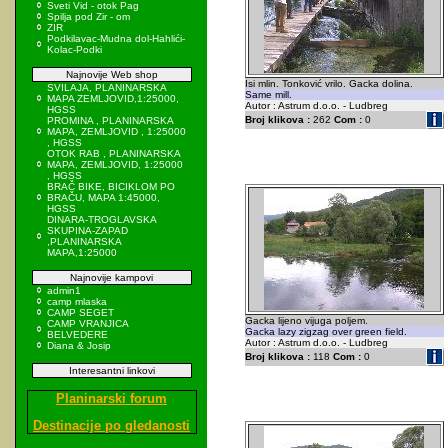
Sveti Vid - otok Pag
Spilja pod Zir - om
ZIR
Podkilavac-Mudna dol-Hahlići-
Kolac-Podki
Najnovije Web shop
Isi mlin. Tonković vrilo. Gacka dolina.
SVILAJA, PLANINARSKA
Same mill.
MAPA ZEMLJOVID,1:25000,
Autor : Astrum d.o.o. - Ludbreg
HGSS
Broj klikova :
262
Com :
0
PROMINA , PLANINARSKA
MAPA, ZEMLJOVID , 1:25000
, HGSS
OTOK RAB , PLANINARSKA
MAPA, ZEMLJOVID, 1:25000
, HGSS
BRAČ BIKE, BICIKLOM PO
BRAČU, MAPA 1:45000,
HGSS
DINARA-TROGLAVSKA
SKUPINA-ZAPAD
,PLANINARSKA
MAPA,1:25000
Najnovije kampovi
admin1
camp mlaska
CAMP SEGET
Gacka lijeno vijuga poljem.
CAMP VRANJICA
Gacka lazy zigzag over green field.
BELVEDERE
Autor : Astrum d.o.o. - Ludbreg
Diana & Josip
Broj klikova :
118
Com :
0
Interesantni linkovi
Planinarski forum
Destinacije po gledanosti