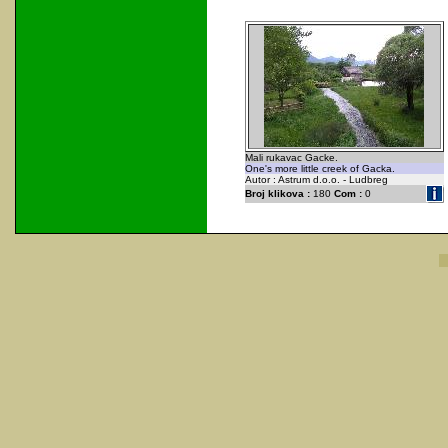
Mali rukavac Gacke.
One's more little creek of Gacka.
Autor : Astrum d.o.o. - Ludbreg
Broj klikova :
180
Com :
0