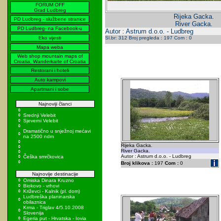
FORUM OFF
Grad Ludbreg
Rijeka Gacka.
PD Ludbreg - službene stranice
River Gacka.
PD Ludbreg- na Facebook-u
Autor : Astrum d.o.o. - Ludbreg
Eko vijesti
Sl.br: 312 Broj pregleda : 197 Com : 0
Mapa weba
Web shop mountain maps of
Croatia, Wanderkarte of Croatia
Restorani i hoteli
Auto kampovi
Apartmani i sobe
Najnoviji članci
Srednji Velebit
Sjeverni Velebit
Dramatično u snježnoj mećavi
na 2500 ndm
Rijeka Gacka.
River Gacka.
Autor : Astrum d.o.o. - Ludbreg
Češka smrčkovica
Broj klikova :
197
Com :
0
Najnovije destinacije
Omiska Dinara Kruzno
Biokovo - vrhovi
Križevci - Kalnik (pl. dom)
Ludbreška planinarska
obilaznica
Krma - Triglav 4/5.10.2008
Slovenija
Egeria put - Hrvatska - Iovia