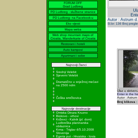
FORUM OFF
Grad Ludbreg
Ul
PD Ludbreg - službene stranice
Ente
PD Ludbreg- na Facebook-u
Autor : Astrum d.
Eko vijesti
Sl.br: 136 Broj pregl
Mapa weba
Web shop mountain maps of
Croatia, Wanderkarte of Croatia
Restorani i hoteli
Auto kampovi
Apartmani i sobe
Najnoviji članci
Srednji Velebit
Sjeverni Velebit
Dramatično u snježnoj mećavi
na 2500 ndm
Ulaz u skriven
Enter in the h
Autor : Astrum
Češka smrčkovica
Broj klikova :
Najnovije destinacije
Omiska Dinara Kruzno
Biokovo - vrhovi
Križevci - Kalnik (pl. dom)
Ludbreška planinarska
obilaznica
Krma - Triglav 4/5.10.2008
Slovenija
Egeria put - Hrvatska - Iovia