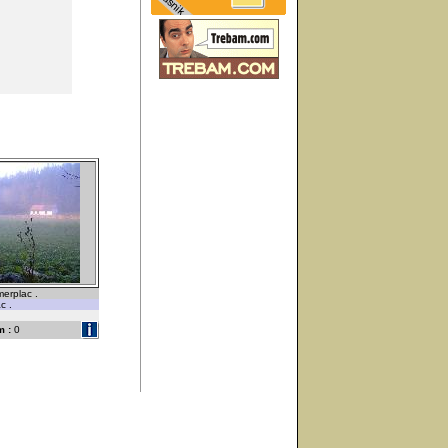
merplac .
c .
 :
0