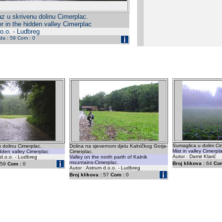
az u skrivenu dolinu Cimerplac.
r in the hidden valley Cimerplac
o.o. - Ludbreg
eda : 59 Com : 0
Sumaglica u dolini Ci
u dolinu Cimerplac.
Dolina na sjevernom djelu Kalničkog Gorja-
Mist in valley Cimerpla
idden valley Cimerplac
Cimerplac.
Autor : Damir Klarić
 d.o.o. - Ludbreg
Valley on the north parth of Kalnik
mountains-Cimerplac.
Broj klikova :
64
Com
59
Com :
0
Autor : Astrum d.o.o. - Ludbreg
Broj klikova :
57
Com :
0