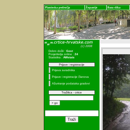
Planinska područja
Županije
Baza slika
Dobro došli :
Gost
Posjetitelja online :
24
Statistika :
AWstats
Prijave i registracije
Prijava suradnika
Prijave i registracije članova
Ažuriranje podataka gradovi
Tražilica - crtice