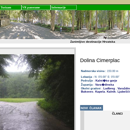
Turizam
VR panorame
Informacije
Zanimljive destinacije Hrvatska
Dolina Cimerplac
Nadmorska visina :
153.00 m
Lokacija :
N: 0'0.00'' E: 0'0.00''
Kalni�ko gorje
Područje :
Vara�dinska
Županija :
Ludbreg
Varaždin
Okolni gradovi :
,
Bukovec
Kapela
Kalnik
Ljubešći
,
,
,
ČLANCI