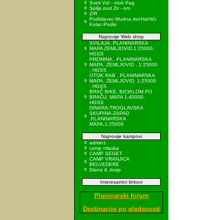
Sveti Vid - otok Pag
Spilja pod Zir - om
ZIR
Podkilavac-Mudna dol-Hahlići-
Kolac-Podki
Najnovije Web shop
SVILAJA, PLANINARSKA
MAPA ZEMLJOVID,1:25000,
HGSS
PROMINA , PLANINARSKA
MAPA, ZEMLJOVID , 1:25000
, HGSS
OTOK RAB , PLANINARSKA
MAPA, ZEMLJOVID, 1:25000
, HGSS
BRAČ BIKE, BICIKLOM PO
BRAČU, MAPA 1:45000,
HGSS
DINARA-TROGLAVSKA
SKUPINA-ZAPAD
,PLANINARSKA
MAPA,1:25000
Najnovije kampovi
admin1
camp mlaska
CAMP SEGET
CAMP VRANJICA
BELVEDERE
Diana & Josip
Interesantni linkovi
Planinarski forum
Destinacije po gledanosti