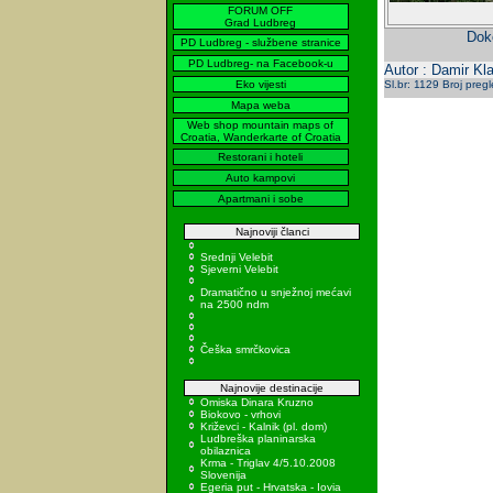
FORUM OFF
Grad Ludbreg
Doko
PD Ludbreg - službene stranice
PD Ludbreg- na Facebook-u
Autor : Damir Kla
Eko vijesti
Sl.br: 1129 Broj preg
Mapa weba
Web shop mountain maps of
Croatia, Wanderkarte of Croatia
Restorani i hoteli
Auto kampovi
Apartmani i sobe
Najnoviji članci
Srednji Velebit
Sjeverni Velebit
Dramatično u snježnoj mećavi
na 2500 ndm
Češka smrčkovica
Najnovije destinacije
Omiska Dinara Kruzno
Biokovo - vrhovi
Križevci - Kalnik (pl. dom)
Ludbreška planinarska
obilaznica
Krma - Triglav 4/5.10.2008
Slovenija
Egeria put - Hrvatska - Iovia