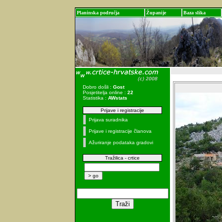
Planinska područja
Županije
Baza slika
Dobro došli :
Gost
Posjetitelja online :
22
Statistika :
AWstats
Prijave i registracije
Prijava suradnika
Prijave i registracije članova
Ažuriranje podataka gradovi
Tražilica - crtice