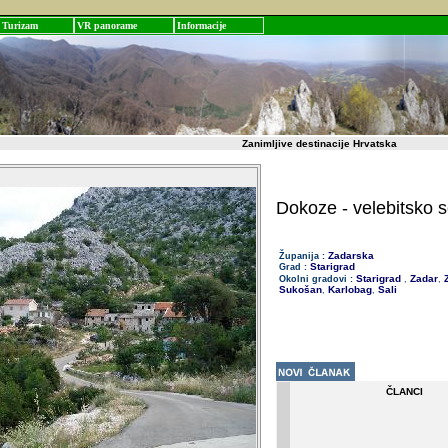
Turizam
VR panorame
Informacije
Zanimljive destinacije Hrvatska
Dokoze - velebitsko s
Zadarska
Županija :
Starigrad
Grad :
Starigrad
Zadar
Z
Okolni gradovi :
,
,
Sukošan
Karlobag
Sali
,
,
ČLANCI