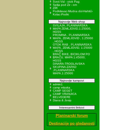
Sveti Vid - otok Pag
Spilja pod Zir - om
ZIR
Podkilavac-Mudna dol-Hahlići-
Kolac-Podki
Najnovije Web shop
SVILAJA, PLANINARSKA
MAPA ZEMLJOVID,1:25000,
HGSS
PROMINA , PLANINARSKA
MAPA, ZEMLJOVID , 1:25000
, HGSS
OTOK RAB , PLANINARSKA
MAPA, ZEMLJOVID, 1:25000
, HGSS
BRAČ BIKE, BICIKLOM PO
BRAČU, MAPA 1:45000,
HGSS
DINARA-TROGLAVSKA
SKUPINA-ZAPAD
,PLANINARSKA
MAPA,1:25000
Najnovije kampovi
admin1
camp mlaska
CAMP SEGET
CAMP VRANJICA
BELVEDERE
Diana & Josip
Interesantni linkovi
Planinarski forum
Destinacije po gledanosti