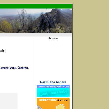
Reklame
elo
emunik Donji
Škabrnje
,
,
Razmjena banera