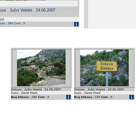
ze . Južni Velebit . 24.06.2007.
rić
leda : 286 Com : 3
Dokoze . Južni Velebit . 24.06.2007.
Dokoze . Južni Velebit . 24.06.2007.
Autor : Damir Klarić
Autor : Damir Klarić
Broj klikova :
286
Com :
3
Broj klikova :
105
Com :
0