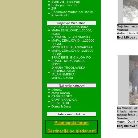
Sveti Vid - otok Pag
Spilja pod Zir - om
ZIR
Podkilavac-Mudna dol-Hahlići-
Kolac-Podki
Najnovije Web shop
Snježna mećava
SVILAJA, PLANINARSKA
Vranilac .
MAPA ZEMLJOVID,1:25000,
Autor : Damir K
HGSS
PROMINA , PLANINARSKA
Broj klikova :
MAPA, ZEMLJOVID , 1:25000
, HGSS
OTOK RAB , PLANINARSKA
MAPA, ZEMLJOVID, 1:25000
, HGSS
BRAČ BIKE, BICIKLOM PO
BRAČU, MAPA 1:45000,
HGSS
DINARA-TROGLAVSKA
SKUPINA-ZAPAD
,PLANINARSKA
MAPA,1:25000
Najnovije kampovi
admin1
camp mlaska
CAMP SEGET
CAMP VRANJICA
BELVEDERE
Diana & Josip
Na Vranilcu o
i hladan sjever
Interesantni linkovi
raspoloženje .
Vranilac .
Autor : Damir K
Planinarski forum
Broj klikova :
Destinacije po gledanosti