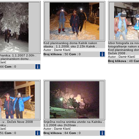
Kod planinarskog doma Kalnik nakon
Izbor fotografa za n
silaska . 1.1.2008. oko 2.15h Kalnik .
fotografiranje nakon s
Autor : Damir Klarić
Kod planinarskog do
Doček 2008 .
Broj klikova :
50
Com :
0
Vranilca. 1.1.2007 2.00h .
Autor : Damir Klarić
a planinarskom domu .
Broj klikova :
48
Com
larić
44
Com :
0
 - u . Doček Nove 2008
Snježna noćna snimka utvrde na Kalniku .
ilcu .
1.1.2008 oko 2h20min .
larić
Autor : Damir Klarić
51
Com :
0
Broj klikova :
84
Com :
0