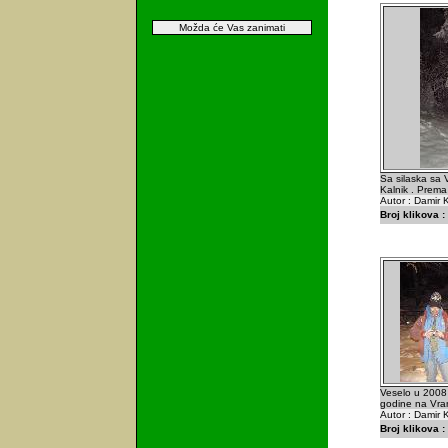
Možda će Vas zanimati
Sa silaska sa 
Kalnik . Prem
Autor : Damir K
Broj klikova :
Veselo u 2008
godine na Vran
Autor : Damir K
Broj klikova :