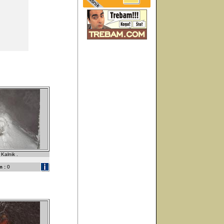
Kalnik .
 :
0