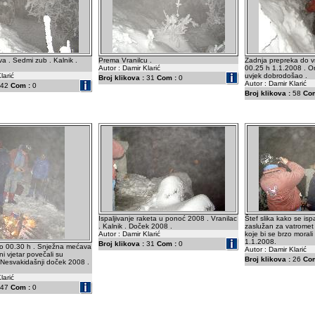
 . Sedmi zub . Kalnik .
Prema Vranilcu .
Zadnja prepreka do vr
Autor : Damir Klarić
00.25 h 1.1.2008 . On
larić
uvjek dobrodošao .
Broj klikova :
31
Com :
0
Autor : Damir Klarić
42
Com :
0
Broj klikova :
58
Com
Ispaljivanje raketa u ponoć 2008 . Vranilac
Štef slika kako se ispa
. Kalnik . Doček 2008 .
zaslužan za vatromet 
Autor : Damir Klarić
koje bi se brzo morali v
1.1.2008.
Broj klikova :
31
Com :
0
ko 00.30 h . Snježna mećava
Autor : Damir Klarić
ni vjetar povečali su
Broj klikova :
26
Com
 Nesvakidašnji doček 2008 .
larić
47
Com :
0