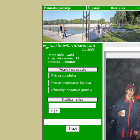
Planinska područja
Županije
Baza slika
Tu
Dobro došli :
Gost
Posjetitelja online :
23
Statistika :
AWstats
Prijave i registracije
Prijava suradnika
Prijave i registracije članova
Ažuriranje podataka gradovi
Tražilica - crtice