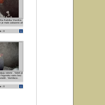
ha Kalnika Vranilca.
 je malo zakasnio ali
 :
0
ljuju rakete . Valek je
i logorsku vatru bez
ratiti . Varnilaca .
 :
0