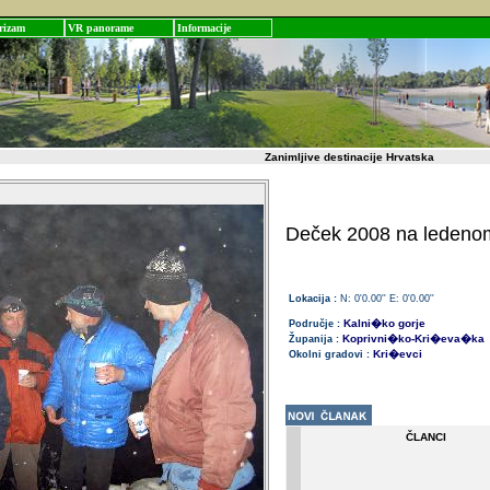
rizam
VR panorame
Informacije
Zanimljive destinacije Hrvatska
Deček 2008 na ledenom
Lokacija :
N: 0'0.00'' E: 0'0.00''
Kalni�ko gorje
Područje :
Koprivni�ko-Kri�eva�ka
Županija :
Kri�evci
Okolni gradovi :
ČLANCI