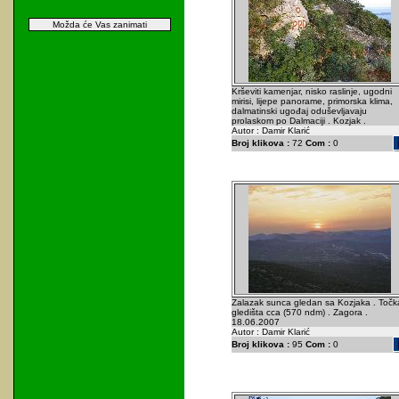
Možda će Vas zanimati
Krševiti kamenjar, nisko raslinje, ugodni
mirisi, lijepe panorame, primorska klima,
dalmatinski ugođaj oduševljavaju
prolaskom po Dalmaciji . Kozjak .
Autor : Damir Klarić
Broj klikova :
72
Com :
0
Zalazak sunca gledan sa Kozjaka . Točk
gledišta cca (570 ndm) . Zagora .
18.06.2007
Autor : Damir Klarić
Broj klikova :
95
Com :
0