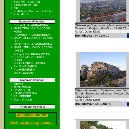
Sveti Vid - otok Pag
Spilja pod Zir - om
ZIR
Podkilavac-Mudna dol-Hahlići-
Kolac-Podki
Najnovije Web shop
SVILAJA, PLANINARSKA
Obilazak počinjemo kod planinarske kuć
MAPA ZEMLJOVID,1:25000,
Česmina . Kozjak . Malačka . 18.06.07
HGSS
Autor : Damir Klarić
PROMINA , PLANINARSKA
Broj klikova :
94
Com :
0
MAPA, ZEMLJOVID , 1:25000
, HGSS
OTOK RAB , PLANINARSKA
MAPA, ZEMLJOVID, 1:25000
, HGSS
BRAČ BIKE, BICIKLOM PO
BRAČU, MAPA 1:45000,
HGSS
DINARA-TROGLAVSKA
SKUPINA-ZAPAD
,PLANINARSKA
MAPA,1:25000
Najnovije kampovi
admin1
camp mlaska
CAMP SEGET
Talijanski bunker iz 2 svjetskog rata. Vidi
CAMP VRANJICA
članak . Dalmacija - pl.staza . Kozjak . Spl
BELVEDERE
. 18.06.2007
Diana & Josip
Autor : Damir Klarić
Broj klikova :
223
Com :
0
Interesantni linkovi
Planinarski forum
Destinacije po gledanosti