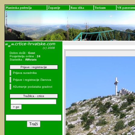
Planinska područja
Županije
Baza slika
Turizam
VR panoram
Dobro došli :
Gost
Posjetitelja online :
24
Statistika :
AWstats
Prijave i registracije
Prijava suradnika
Prijave i registracije članova
Ažuriranje podataka gradovi
Tražilica - crtice