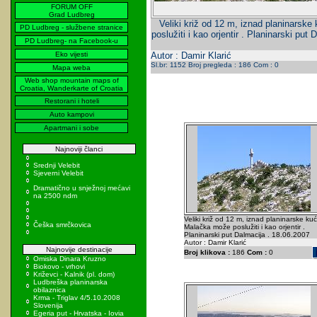
FORUM OFF
Grad Ludbreg
Veliki križ od 12 m, iznad planinarsk
PD Ludbreg - službene stranice
poslužiti i kao orjentir . Planinarski put
PD Ludbreg- na Facebook-u
Eko vijesti
Autor : Damir Klarić
Sl.br: 1152 Broj pregleda : 186 Com : 0
Mapa weba
Web shop mountain maps of
Croatia, Wanderkarte of Croatia
Restorani i hoteli
Auto kampovi
Apartmani i sobe
Najnoviji članci
Srednji Velebit
Sjeverni Velebit
Dramatično u snježnoj mećavi
na 2500 ndm
Veliki križ od 12 m, iznad planinarske ku
Češka smrčkovica
Malačka može poslužiti i kao orjentir .
Planinarski put Dalmacija . 18.06.2007
Autor : Damir Klarić
Najnovije destinacije
Broj klikova :
186
Com :
0
Omiska Dinara Kruzno
Biokovo - vrhovi
Križevci - Kalnik (pl. dom)
Ludbreška planinarska
obilaznica
Krma - Triglav 4/5.10.2008
Slovenija
Egeria put - Hrvatska - Iovia