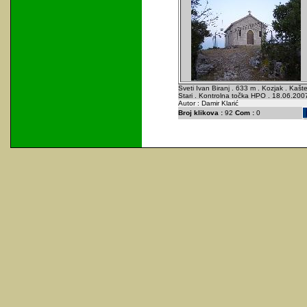
Sveti Ivan Biranj . 633 m . Kozjak . Kašte
Stari . Kontrolna točka HPO . 18.06.200
Autor : Damir Klarić
Broj klikova :
92
Com :
0