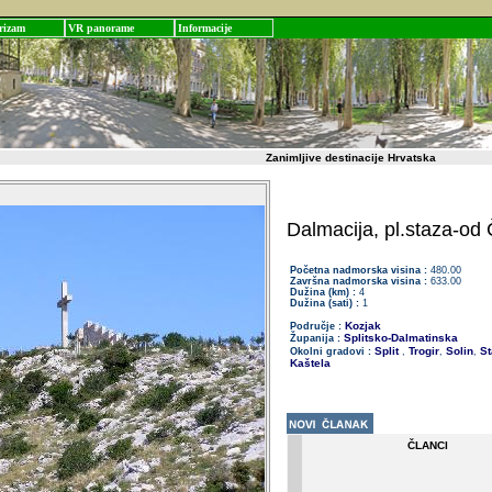
rizam
VR panorame
Informacije
Zanimljive destinacije Hrvatska
Dalmacija, pl.staza-od
Početna nadmorska visina :
480.00
Završna nadmorska visina :
633.00
Dužina (km) :
4
Dužina (sati) :
1
Kozjak
Područje :
Splitsko-Dalmatinska
Županija :
Split
Trogir
Solin
St
Okolni gradovi :
,
,
,
Kaštela
ČLANCI