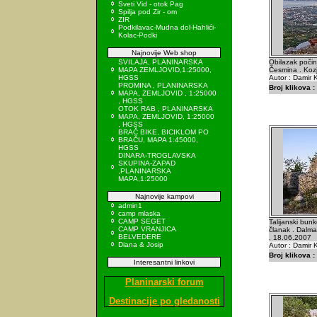
Sveti Vid - otok Pag
Spilja pod Zir - om
ZIR
Podkilavac-Mudna dol-Hahlići-
Kolac-Podki
Najnovije Web shop
SVILAJA, PLANINARSKA
Obilazak poči
MAPA ZEMLJOVID,1:25000,
Česmina . Kozj
HGSS
Autor : Damir K
PROMINA , PLANINARSKA
Broj klikova :
MAPA, ZEMLJOVID , 1:25000
, HGSS
OTOK RAB , PLANINARSKA
MAPA, ZEMLJOVID, 1:25000
, HGSS
BRAČ BIKE, BICIKLOM PO
BRAČU, MAPA 1:45000,
HGSS
DINARA-TROGLAVSKA
SKUPINA-ZAPAD
,PLANINARSKA
MAPA,1:25000
Najnovije kampovi
admin1
camp mlaska
CAMP SEGET
Talijanski bunk
CAMP VRANJICA
članak . Dalmac
BELVEDERE
. 18.06.2007
Diana & Josip
Autor : Damir K
Broj klikova :
Interesantni linkovi
Planinarski forum
Destinacije po gledanosti