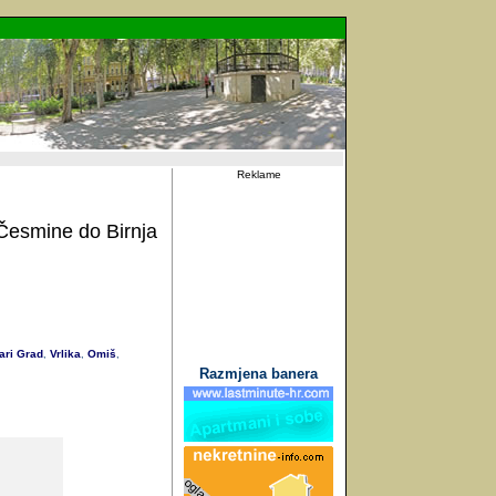
Reklame
 Česmine do Birnja
ari Grad
Vrlika
Omiš
,
,
,
Razmjena banera