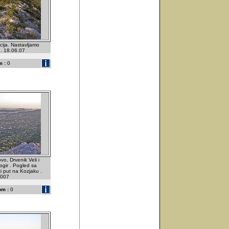
cija. Nastavljamo
 . 18.06.07
 :
0
vo, Drvenik Veli i
rogir . Pogled sa
ki put na Kozjaku .
2007
om :
0