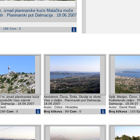
 m, iznad planinarske kuće Malačka može
ntir . Planinarski put Dalmacija . 18.06.2007
a : 186 Com : 0
12 m, iznad planinarske kuće
Aerodrom, Čiova, Šolta, Divulje te obrisi
Split, Marijan, Čiovo, 
služiti i kao orjentir .
Visa u daljini . Planinarski put Dalmacija .
Kaštelanski zaljev . 
t Dalmacija . 18.06.2007
18.06.2007
Dalmacija . 18.06.07
larić
Autor : Crtice - Hrvatska
Autor : Damir Klarić
186
Com :
0
Broj klikova :
99
Com :
0
Broj klikova :
143
C