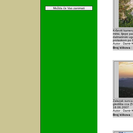
Možda će Vas zanimati
Krševiti kamenj
mirisi, lijepe 
dalmatinski ug
prolaskom po D
Autor : Damir K
Broj klikova :
Zalazak sunca
gledišta cca (
18.06.2007
Autor : Damir K
Broj klikova :