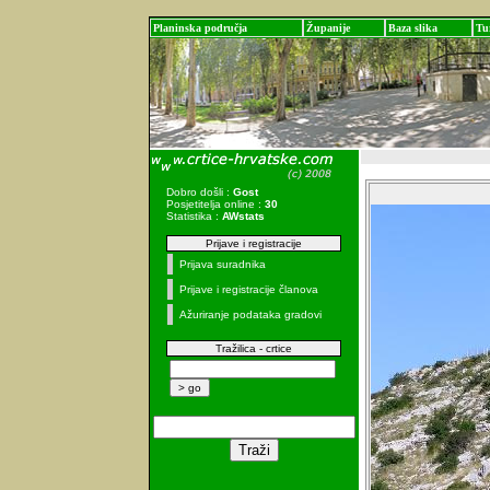
Planinska područja
Županije
Baza slika
Tu
Dobro došli :
Gost
Posjetitelja online :
30
Statistika :
AWstats
Prijave i registracije
Prijava suradnika
Prijave i registracije članova
Ažuriranje podataka gradovi
Tražilica - crtice