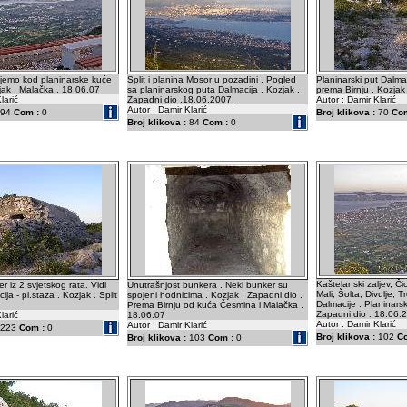
njemo kod planinarske kuće
Split i planina Mosor u pozadini . Pogled
Planinarski put Dalma
ak . Malačka . 18.06.07
sa planinarskog puta Dalmacija . Kozjak .
prema Birnju . Kozjak
larić
Zapadni dio .18.06.2007.
Autor : Damir Klarić
Autor : Damir Klarić
94
Com :
0
Broj klikova :
70
Com
Broj klikova :
84
Com :
0
Kaštelanski zaljev, Čio
er iz 2 svjetskog rata. Vidi
Unutrašnjost bunkera . Neki bunker su
Mali, Šolta, Divulje, T
ija - pl.staza . Kozjak . Split
spojeni hodnicima . Kozjak . Zapadni dio .
Dalmacije . Planinars
Prema Birnju od kuća Česmina i Malačka .
Zapadni dio . 18.06.
larić
18.06.07
Autor : Damir Klarić
Autor : Damir Klarić
223
Com :
0
Broj klikova :
102
C
Broj klikova :
103
Com :
0