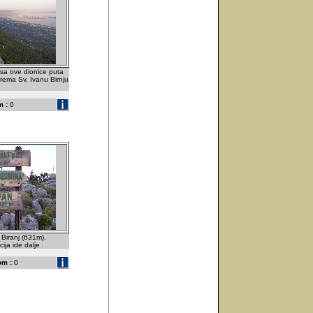
sa ove dionice puta
Prema Sv. Ivanu Birnju
 :
0
 Biranj (631m).
ija ide dalje .
om :
0