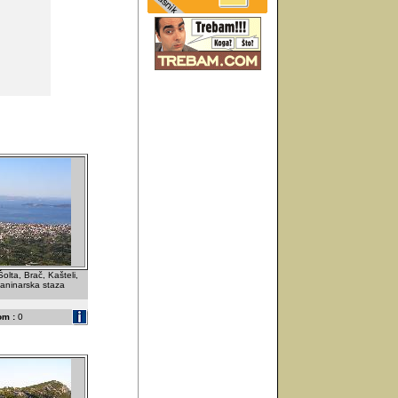
Šolta, Brač, Kašteli,
Planinarska staza
om :
0