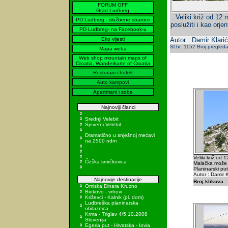
FORUM OFF
Grad Ludbreg
Veliki križ od 12
PD Ludbreg - službene stranice
poslužiti i kao orje
PD Ludbreg- na Facebook-u
Eko vijesti
Autor : Damir Klarić
Sl.br: 1152 Broj pregled
Mapa weba
Web shop mountain maps of
Croatia, Wanderkarte of Croatia
Restorani i hoteli
Auto kampovi
Apartmani i sobe
Najnoviji članci
Srednji Velebit
Sjeverni Velebit
Dramatično u snježnoj mećavi
na 2500 ndm
Veliki križ od 
Češka smrčkovica
Malačka može po
Planinarski pu
Autor : Damir K
Najnovije destinacije
Broj klikova :
Omiska Dinara Kruzno
Biokovo - vrhovi
Križevci - Kalnik (pl. dom)
Ludbreška planinarska
obilaznica
Krma - Triglav 4/5.10.2008
Slovenija
Egeria put - Hrvatska - Iovia