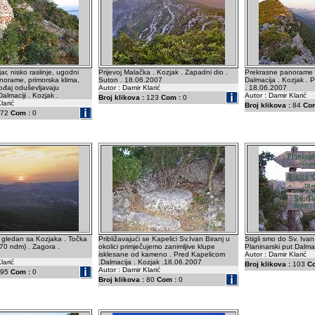
ar, nisko raslinje, ugodni
Prijevoj Malačka . Kozjak . Zapadni dio .
Prekrasne panorame 
panorame, primorska klima,
Suton . 18.06.2007
Dalmacija . Kozjak . 
ođaj oduševljavaju
Autor : Damir Klarić
. 18.06.2007
almaciji . Kozjak .
Autor : Damir Klarić
Broj klikova :
123
Com :
0
larić
Broj klikova :
84
Com
72
Com :
0
 gledan sa Kozjaka . Točka
Približavajući se Kapelici Sv.Ivan Biranj u
Stigli smo do Sv. Ivan
570 ndm) . Zagora .
okolici primječujemo zanimljive klupe
Planinarski put Dalmac
isklesane od kameno . Pred Kapelicom
Autor : Damir Klarić
larić
.Dalmacija . Kozjak .18.06.2007
Broj klikova :
103
C
Autor : Damir Klarić
95
Com :
0
Broj klikova :
80
Com :
0