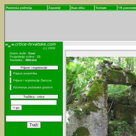
Planinska područja
Županije
Baza slika
Turizam
VR panoram
Dobro došli :
Gost
Posjetitelja online :
21
Statistika :
AWstats
Prijave i registracije
Prijava suradnika
Prijave i registracije članova
Ažuriranje podataka gradovi
Tražilica - crtice