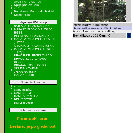
Sveti Vid - otok Pag
Spilja pod Zir - om
ZIR
Podkilavac-Mudna dol-Hahlići-
Kolac-Podki
Najnovije Web shop
Isti zid iznutra. Crni Dabar.
SVILAJA, PLANINARSKA
Same wall from inside. Black Dabar.
MAPA ZEMLJOVID,1:25000,
Autor : Astrum d.o.o. - Ludbreg
HGSS
Broj klikova :
191
Com :
0
PROMINA , PLANINARSKA
MAPA, ZEMLJOVID , 1:25000
, HGSS
OTOK RAB , PLANINARSKA
MAPA, ZEMLJOVID, 1:25000
, HGSS
BRAČ BIKE, BICIKLOM PO
BRAČU, MAPA 1:45000,
HGSS
DINARA-TROGLAVSKA
SKUPINA-ZAPAD
,PLANINARSKA
MAPA,1:25000
Najnovije kampovi
admin1
camp mlaska
CAMP SEGET
CAMP VRANJICA
BELVEDERE
Diana & Josip
Interesantni linkovi
Planinarski forum
Destinacije po gledanosti