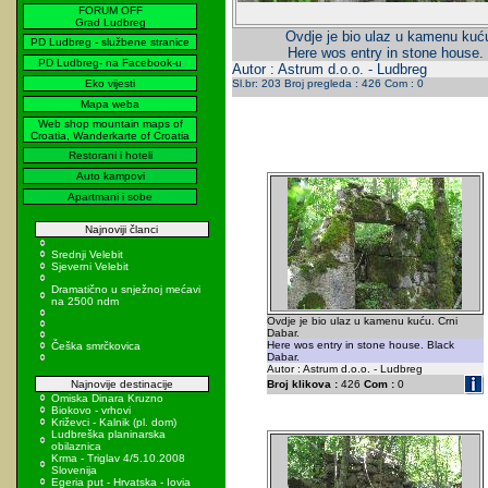
FORUM OFF
Grad Ludbreg
Ovdje je bio ulaz u kamenu kuću
PD Ludbreg - službene stranice
Here wos entry in stone house.
PD Ludbreg- na Facebook-u
Autor : Astrum d.o.o. - Ludbreg
Eko vijesti
Sl.br: 203 Broj pregleda : 426 Com : 0
Mapa weba
Web shop mountain maps of
Croatia, Wanderkarte of Croatia
Restorani i hoteli
Auto kampovi
Apartmani i sobe
Najnoviji članci
Srednji Velebit
Sjeverni Velebit
Dramatično u snježnoj mećavi
na 2500 ndm
Ovdje je bio ulaz u kamenu kuću. Crni
Dabar.
Here wos entry in stone house. Black
Češka smrčkovica
Dabar.
Autor : Astrum d.o.o. - Ludbreg
Najnovije destinacije
Broj klikova :
426
Com :
0
Omiska Dinara Kruzno
Biokovo - vrhovi
Križevci - Kalnik (pl. dom)
Ludbreška planinarska
obilaznica
Krma - Triglav 4/5.10.2008
Slovenija
Egeria put - Hrvatska - Iovia