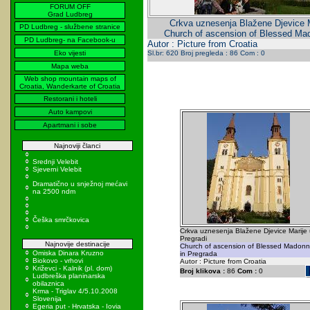
FORUM OFF
Grad Ludbreg
Crkva uznesenja Blažene Djevice M
PD Ludbreg - službene stranice
Church of ascension of Blessed Ma
PD Ludbreg- na Facebook-u
Autor : Picture from Croatia
Eko vijesti
Sl.br: 620 Broj pregleda : 86 Com : 0
Mapa weba
Web shop mountain maps of
Croatia, Wanderkarte of Croatia
Restorani i hoteli
Auto kampovi
Apartmani i sobe
Najnoviji članci
Srednji Velebit
Sjeverni Velebit
Dramatično u snježnoj mećavi
na 2500 ndm
Češka smrčkovica
Crkva uznesenja Blažene Djevice Marije 
Pregradi
Najnovije destinacije
Church of ascension of Blessed Madon
Omiska Dinara Kruzno
in Pregrada
Biokovo - vrhovi
Autor : Picture from Croatia
Križevci - Kalnik (pl. dom)
Broj klikova :
86
Com :
0
Ludbreška planinarska
obilaznica
Krma - Triglav 4/5.10.2008
Slovenija
Egeria put - Hrvatska - Iovia