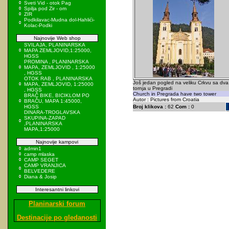
Sveti Vid - otok Pag
Spilja pod Zir - om
ZIR
Podkilavac-Mudna dol-Hahlići-
Kolac-Podki
Najnovije Web shop
SVILAJA, PLANINARSKA
MAPA ZEMLJOVID,1:25000,
HGSS
PROMINA , PLANINARSKA
MAPA, ZEMLJOVID , 1:25000
, HGSS
OTOK RAB , PLANINARSKA
Još jedan pogled na veliku Crkvu sa dva
MAPA, ZEMLJOVID, 1:25000
tornja u Pregradi
, HGSS
Church in Pregrada have two tower
BRAČ BIKE, BICIKLOM PO
Autor : Pictures from Croatia
BRAČU, MAPA 1:45000,
HGSS
Broj klikova :
62
Com :
0
DINARA-TROGLAVSKA
SKUPINA-ZAPAD
,PLANINARSKA
MAPA,1:25000
Najnovije kampovi
admin1
camp mlaska
CAMP SEGET
CAMP VRANJICA
BELVEDERE
Diana & Josip
Interesantni linkovi
Planinarski forum
Destinacije po gledanosti