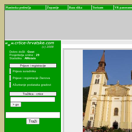
Planinska područja
Županije
Baza slika
Turizam
VR panoram
Dobro došli :
Gost
Posjetitelja online :
29
Statistika :
AWstats
Prijave i registracije
Prijava suradnika
Prijave i registracije članova
Ažuriranje podataka gradovi
Tražilica - crtice