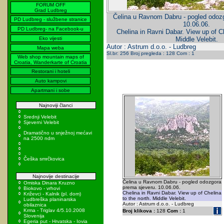
FORUM OFF
Grad Ludbreg
Čelina u Ravnom Dabru - pogled odoz
PD Ludbreg - službene stranice
10.06.06.
PD Ludbreg- na Facebook-u
Chelina in Ravni Dabar. View up of Ch
Eko vijesti
Middle Velebit.
Autor : Astrum d.o.o. - Ludbreg
Mapa weba
Sl.br: 256 Broj pregleda : 128 Com : 1
Web shop mountain maps of
Croatia, Wanderkarte of Croatia
Restorani i hoteli
Auto kampovi
Apartmani i sobe
Najnoviji članci
Srednji Velebit
Sjeverni Velebit
Dramatično u snježnoj mećavi
na 2500 ndm
Češka smrčkovica
Najnovije destinacije
Čelina u Ravnom Dabru - pogled odozgora
Omiska Dinara Kruzno
prema sjeveru. 10.06.06.
Biokovo - vrhovi
Chelina in Ravni Dabar. View up of Chelina
Križevci - Kalnik (pl. dom)
to the north. Middle Velebit.
Ludbreška planinarska
Autor : Astrum d.o.o. - Ludbreg
obilaznica
Krma - Triglav 4/5.10.2008
Broj klikova :
128
Com :
1
Slovenija
Egeria put - Hrvatska - Iovia