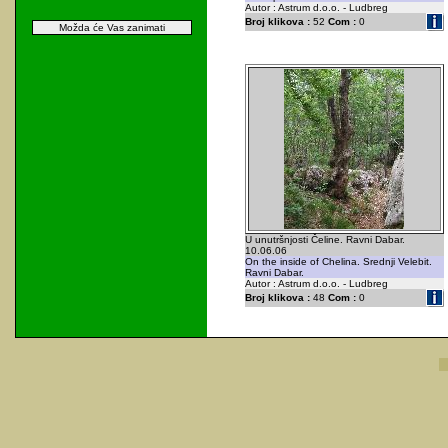
Autor : Astrum d.o.o. - Ludbreg
Broj klikova :
52
Com :
0
Možda će Vas zanimati
U unutršnjosti Čeline. Ravni Dabar.
10.06.06
On the inside of Chelina. Srednji Velebit.
Ravni Dabar.
Autor : Astrum d.o.o. - Ludbreg
Broj klikova :
48
Com :
0