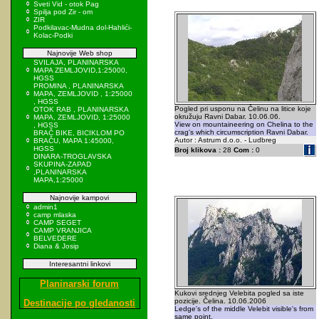
Sveti Vid - otok Pag
Spilja pod Zir - om
ZIR
Podkilavac-Mudna dol-Hahlići-
Kolac-Podki
Najnovije Web shop
SVILAJA, PLANINARSKA
MAPA ZEMLJOVID,1:25000,
HGSS
PROMINA , PLANINARSKA
MAPA, ZEMLJOVID , 1:25000
, HGSS
Pogled pri usponu na Čelinu na litice koje
OTOK RAB , PLANINARSKA
okružuju Ravni Dabar. 10.06.06.
MAPA, ZEMLJOVID, 1:25000
View on mountaineering on Chelina to the
, HGSS
crag's which circumscription Ravni Dabar.
BRAČ BIKE, BICIKLOM PO
Autor : Astrum d.o.o. - Ludbreg
BRAČU, MAPA 1:45000,
HGSS
Broj klikova :
28
Com :
0
DINARA-TROGLAVSKA
SKUPINA-ZAPAD
,PLANINARSKA
MAPA,1:25000
Najnovije kampovi
admin1
camp mlaska
CAMP SEGET
CAMP VRANJICA
BELVEDERE
Diana & Josip
Interesantni linkovi
Planinarski forum
Kukovi srednjeg Velebita pogled sa iste
pozicije. Čelina. 10.06.2006
Destinacije po gledanosti
Ledge's of the middle Velebit visible's from
same point.