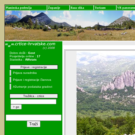
Planinska područja
Županije
Baza slika
Turizam
VR panoram
Dobro došli :
Gost
Posjetitelja online :
17
Statistika :
AWstats
Prijave i registracije
Prijava suradnika
Prijave i registracije članova
Ažuriranje podataka gradovi
Tražilica - crtice