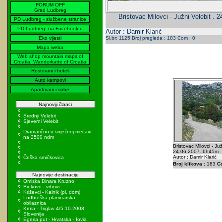
FORUM OFF
Grad Ludbreg
Bristovac Milovci - Južni Velebit .
PD Ludbreg - službene stranice
PD Ludbreg- na Facebook-u
Autor : Damir Klarić
Eko vijesti
Sl.br: 1125 Broj pregleda : 183 Com : 0
Mapa weba
Web shop mountain maps of
Croatia, Wanderkarte of Croatia
Restorani i hoteli
Auto kampovi
Apartmani i sobe
Najnoviji članci
Srednji Velebit
Sjeverni Velebit
Dramatično u snježnoj mećavi
na 2500 ndm
Bristovac Milovci - Juž
24.06.2007. 6h45m
Autor : Damir Klarić
Češka smrčkovica
Broj klikova :
183
C
Najnovije destinacije
Omiska Dinara Kruzno
Biokovo - vrhovi
Križevci - Kalnik (pl. dom)
Ludbreška planinarska
obilaznica
Krma - Triglav 4/5.10.2008
Slovenija
Egeria put - Hrvatska - Iovia