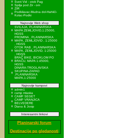
Sveti Vid - otok Pag
Spilja pod Zir - om
ZIR
Podkilavac-Mudna dol-Hahlići-
Kolac-Podki
Najnovije Web shop
SVILAJA, PLANINARSKA
MAPA ZEMLJOVID,1:25000,
HGSS
PROMINA , PLANINARSKA
MAPA, ZEMLJOVID , 1:25000
, HGSS
OTOK RAB , PLANINARSKA
MAPA, ZEMLJOVID, 1:25000
, HGSS
BRAČ BIKE, BICIKLOM PO
BRAČU, MAPA 1:45000,
HGSS
DINARA-TROGLAVSKA
SKUPINA-ZAPAD
,PLANINARSKA
MAPA,1:25000
Najnovije kampovi
admin1
camp mlaska
CAMP SEGET
CAMP VRANJICA
BELVEDERE
Diana & Josip
Interesantni linkovi
Planinarski forum
Destinacije po gledanosti