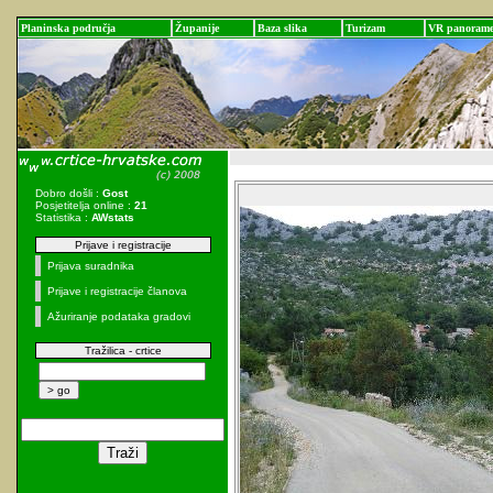
Planinska područja
Županije
Baza slika
Turizam
VR panoram
Dobro došli :
Gost
Posjetitelja online :
21
Statistika :
AWstats
Prijave i registracije
Prijava suradnika
Prijave i registracije članova
Ažuriranje podataka gradovi
Tražilica - crtice