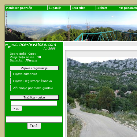
Planinska područja
Županije
Baza slika
Turizam
VR panoram
Dobro došli :
Gost
Posjetitelja online :
18
Statistika :
AWstats
Prijave i registracije
Prijava suradnika
Prijave i registracije članova
Ažuriranje podataka gradovi
Tražilica - crtice