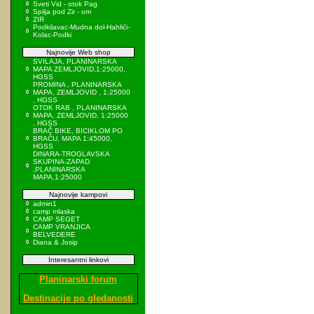
Sveti Vid - otok Pag
Spilja pod Zir - om
ZIR
Podkilavac-Mudna dol-Hahlići-
Kolac-Podki
Najnovije Web shop
SVILAJA, PLANINARSKA
MAPA ZEMLJOVID,1:25000,
HGSS
PROMINA , PLANINARSKA
MAPA, ZEMLJOVID , 1:25000
, HGSS
OTOK RAB , PLANINARSKA
MAPA, ZEMLJOVID, 1:25000
, HGSS
BRAČ BIKE, BICIKLOM PO
BRAČU, MAPA 1:45000,
HGSS
DINARA-TROGLAVSKA
SKUPINA-ZAPAD
,PLANINARSKA
MAPA,1:25000
Najnovije kampovi
admin1
camp mlaska
CAMP SEGET
CAMP VRANJICA
BELVEDERE
Diana & Josip
Interesantni linkovi
Planinarski forum
Destinacije po gledanosti