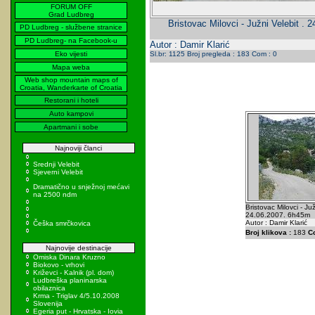
FORUM OFF
Grad Ludbreg
Bristovac Milovci - Južni Velebit .
PD Ludbreg - službene stranice
PD Ludbreg- na Facebook-u
Autor : Damir Klarić
Eko vijesti
Sl.br: 1125 Broj pregleda : 183 Com : 0
Mapa weba
Web shop mountain maps of
Croatia, Wanderkarte of Croatia
Restorani i hoteli
Auto kampovi
Apartmani i sobe
Najnoviji članci
Srednji Velebit
Sjeverni Velebit
Dramatično u snježnoj mećavi
na 2500 ndm
Bristovac Milovci - Juž
24.06.2007. 6h45m
Autor : Damir Klarić
Češka smrčkovica
Broj klikova :
183
C
Najnovije destinacije
Omiska Dinara Kruzno
Biokovo - vrhovi
Križevci - Kalnik (pl. dom)
Ludbreška planinarska
obilaznica
Krma - Triglav 4/5.10.2008
Slovenija
Egeria put - Hrvatska - Iovia