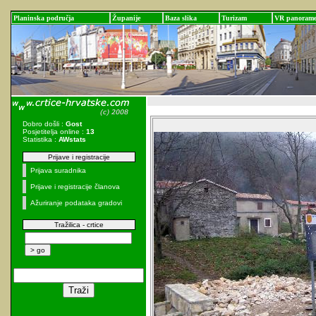
Planinska područja
Županije
Baza slika
Turizam
VR panoram
Dobro došli :
Gost
Posjetitelja online :
13
Statistika :
AWstats
Prijave i registracije
Prijava suradnika
Prijave i registracije članova
Ažuriranje podataka gradovi
Tražilica - crtice