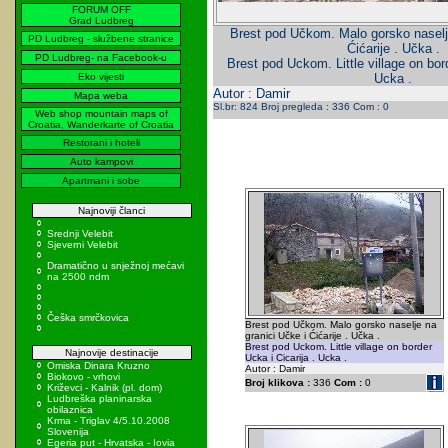
FORUM OFF
Grad Ludbreg
Brest pod Učkom. Malo gorsko naselje
PD Ludbreg - službene stranice
Ćićarije . Učka .
PD Ludbreg- na Facebook-u
Brest pod Uckom. Little village on bord
Eko vijesti
Ucka .
Autor : Damir
Mapa weba
Sl.br: 824 Broj pregleda : 336 Com : 0
Web shop mountain maps of
Croatia, Wanderkarte of Croatia
Restorani i hoteli
Auto kampovi
Apartmani i sobe
Najnoviji članci
Srednji Velebit
Sjeverni Velebit
Dramatično u snježnoj mećavi
na 2500 ndm
Češka smrčkovica
Brest pod Učkom. Malo gorsko naselje na
granici Učke i Ćićarije . Učka .
Brest pod Uckom. Little village on border
Najnovije destinacije
Ucka i Cicarija . Ucka .
Omiska Dinara Kruzno
Autor : Damir
Biokovo - vrhovi
Broj klikova :
336
Com :
0
Križevci - Kalnik (pl. dom)
Ludbreška planinarska
obilaznica
Krma - Triglav 4/5.10.2008
Slovenija
Egeria put - Hrvatska - Iovia