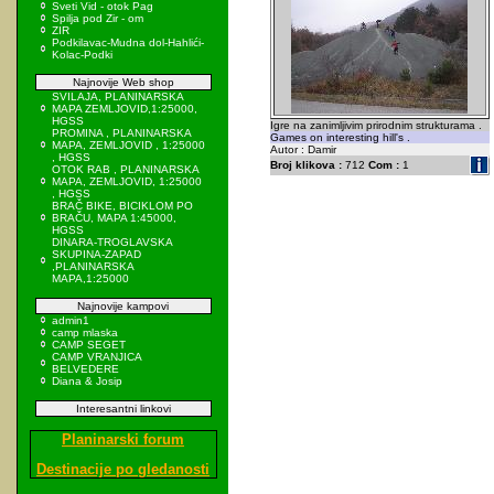
Sveti Vid - otok Pag
Spilja pod Zir - om
ZIR
Podkilavac-Mudna dol-Hahlići-
Kolac-Podki
Najnovije Web shop
SVILAJA, PLANINARSKA
MAPA ZEMLJOVID,1:25000,
HGSS
Igre na zanimljivim prirodnim strukturama .
PROMINA , PLANINARSKA
Games on interesting hill's .
MAPA, ZEMLJOVID , 1:25000
Autor : Damir
, HGSS
Broj klikova :
712
Com :
1
OTOK RAB , PLANINARSKA
MAPA, ZEMLJOVID, 1:25000
, HGSS
BRAČ BIKE, BICIKLOM PO
BRAČU, MAPA 1:45000,
HGSS
DINARA-TROGLAVSKA
SKUPINA-ZAPAD
,PLANINARSKA
MAPA,1:25000
Najnovije kampovi
admin1
camp mlaska
CAMP SEGET
CAMP VRANJICA
BELVEDERE
Diana & Josip
Interesantni linkovi
Planinarski forum
Destinacije po gledanosti