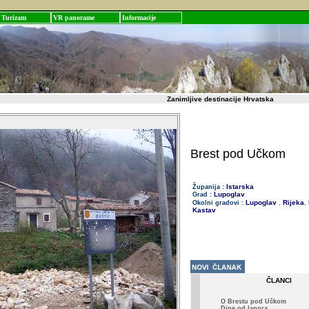
Turizam
VR panorame
Informacije
Zanimljive destinacije Hrvatska
Brest pod Učkom
Istarska
Županija :
Lupoglav
Grad :
Lupoglav
Rijeka
Okolni gradovi :
,
,
Kastav
ČLANCI
O Brestu pod Učkom
Dine od lapora