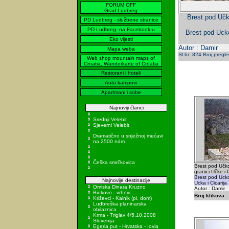
FORUM OFF
Grad Ludbreg
Brest pod Učk
PD Ludbreg - službene stranice
PD Ludbreg- na Facebook-u
Brest pod Uckom
Eko vijesti
Autor : Damir
Mapa weba
Sl.br: 824 Broj pregl
Web shop mountain maps of
Croatia, Wanderkarte of Croatia
Restorani i hoteli
Auto kampovi
Apartmani i sobe
Najnoviji članci
Srednji Velebit
Sjeverni Velebit
Dramatično u snježnoj mećavi
na 2500 ndm
Češka smrčkovica
Brest pod Učk
granici Učke i Ć
Brest pod Ucko
Najnovije destinacije
Ucka i Cicarija 
Omiska Dinara Kruzno
Autor : Damir
Biokovo - vrhovi
Broj klikova :
Križevci - Kalnik (pl. dom)
Ludbreška planinarska
obilaznica
Krma - Triglav 4/5.10.2008
Slovenija
Egeria put - Hrvatska - Iovia