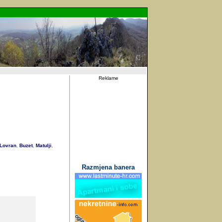
Reklame
Lovran
Buzet
Matulji
,
,
,
Razmjena banera