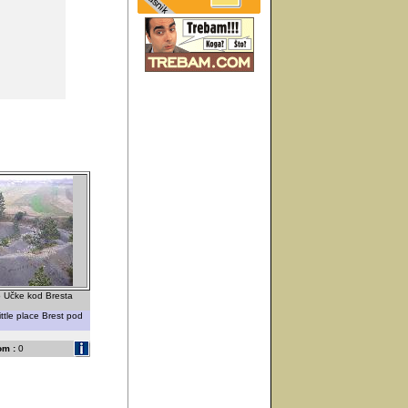
 Učke kod Bresta
ittle place Brest pod
om :
0