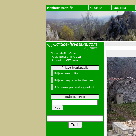
Planinska područja
Županije
Baza slika
Dobro došli :
Gost
Posjetitelja online :
28
Statistika :
AWstats
Prijave i registracije
Prijava suradnika
Prijave i registracije članova
Ažuriranje podataka gradovi
Tražilica - crtice