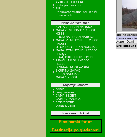
Sveti Vid - otok Pag
Spilja pod Zir - om
ZIR
Podkilavac-Mudna dol-Hahlići-
Kolac-Podki
Najnovije Web shop
SVILAJA, PLANINARSKA
MAPA ZEMLJOVID,1:25000,
HGSS
Igre na zanimlj
PROMINA , PLANINARSKA
Games on intere
MAPA, ZEMLJOVID , 1:25000
Autor : Damir
, HGSS
Broj klikova :
OTOK RAB , PLANINARSKA
MAPA, ZEMLJOVID, 1:25000
, HGSS
BRAČ BIKE, BICIKLOM PO
BRAČU, MAPA 1:45000,
HGSS
DINARA-TROGLAVSKA
SKUPINA-ZAPAD
,PLANINARSKA
MAPA,1:25000
Najnovije kampovi
admin1
camp mlaska
CAMP SEGET
CAMP VRANJICA
BELVEDERE
Diana & Josip
Interesantni linkovi
Planinarski forum
Destinacije po gledanosti