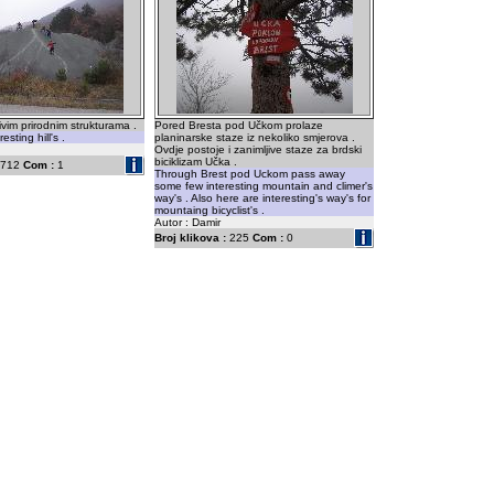
ivim prirodnim strukturama .
Pored Bresta pod Učkom prolaze
sting hill's .
planinarske staze iz nekoliko smjerova .
Ovdje postoje i zanimljive staze za brdski
biciklizam Učka .
712
Com :
1
Through Brest pod Uckom pass away
some few interesting mountain and climer's
way's . Also here are interesting's way's for
mountaing bicyclist's .
Autor : Damir
Broj klikova :
225
Com :
0