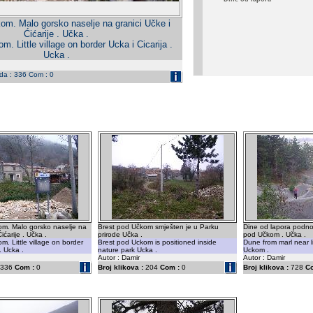
om. Malo gorsko naselje na granici Učke i
Ćićarije . Učka .
. Little village on border Ucka i Cicarija .
Ucka .
eda : 336 Com : 0
om. Malo gorsko naselje na
Brest pod Učkom smješten je u Parku
Dine od lapora podno
ićarije . Učka .
prirode Učka .
pod Učkom . Učka .
m. Little village on border
Brest pod Uckom is positioned inside
Dune from marl near l
. Ucka .
nature park Ucka .
Uckom .
Autor : Damir
Autor : Damir
336
Com :
0
Broj klikova :
204
Com :
0
Broj klikova :
728
C