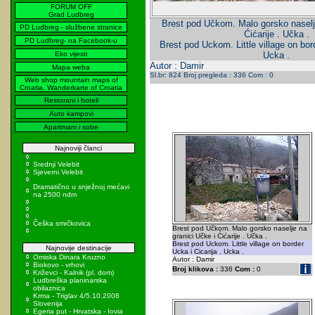
FORUM OFF
Grad Ludbreg
Brest pod Učkom. Malo gorsko naselje
PD Ludbreg - službene stranice
Ćićarije . Učka .
PD Ludbreg- na Facebook-u
Brest pod Uckom. Little village on bord
Eko vijesti
Ucka .
Autor : Damir
Mapa weba
Sl.br: 824 Broj pregleda : 336 Com : 0
Web shop mountain maps of
Croatia, Wanderkarte of Croatia
Restorani i hoteli
Auto kampovi
Apartmani i sobe
Najnoviji članci
Srednji Velebit
Sjeverni Velebit
Dramatično u snježnoj mećavi
na 2500 ndm
Češka smrčkovica
Brest pod Učkom. Malo gorsko naselje na
granici Učke i Ćićarije . Učka .
Brest pod Uckom. Little village on border
Najnovije destinacije
Ucka i Cicarija . Ucka .
Omiska Dinara Kruzno
Autor : Damir
Biokovo - vrhovi
Broj klikova :
336
Com :
0
Križevci - Kalnik (pl. dom)
Ludbreška planinarska
obilaznica
Krma - Triglav 4/5.10.2008
Slovenija
Egeria put - Hrvatska - Iovia