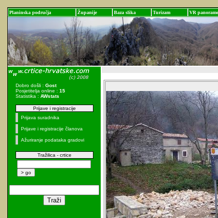
Planinska područja
Županije
Baza slika
Turizam
VR panoram
Dobro došli :
Gost
Posjetitelja online :
15
Statistika :
AWstats
Prijave i registracije
Prijava suradnika
Prijave i registracije članova
Ažuriranje podataka gradovi
Tražilica - crtice