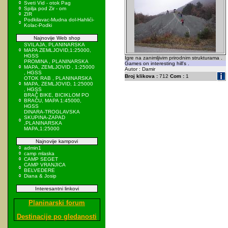
Sveti Vid - otok Pag
Spilja pod Zir - om
ZIR
Podkilavac-Mudna dol-Hahlići-
Kolac-Podki
Najnovije Web shop
SVILAJA, PLANINARSKA
MAPA ZEMLJOVID,1:25000,
HGSS
Igre na zanimljivim prirodnim strukturama .
PROMINA , PLANINARSKA
Games on interesting hill's .
MAPA, ZEMLJOVID , 1:25000
Autor : Damir
, HGSS
Broj klikova :
712
Com :
1
OTOK RAB , PLANINARSKA
MAPA, ZEMLJOVID, 1:25000
, HGSS
BRAČ BIKE, BICIKLOM PO
BRAČU, MAPA 1:45000,
HGSS
DINARA-TROGLAVSKA
SKUPINA-ZAPAD
,PLANINARSKA
MAPA,1:25000
Najnovije kampovi
admin1
camp mlaska
CAMP SEGET
CAMP VRANJICA
BELVEDERE
Diana & Josip
Interesantni linkovi
Planinarski forum
Destinacije po gledanosti