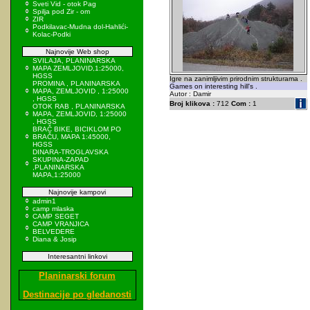
Sveti Vid - otok Pag
Spilja pod Zir - om
ZIR
Podkilavac-Mudna dol-Hahlići-
Kolac-Podki
Najnovije Web shop
SVILAJA, PLANINARSKA
MAPA ZEMLJOVID,1:25000,
HGSS
Igre na zanimljivim prirodnim strukturama .
PROMINA , PLANINARSKA
Games on interesting hill's .
MAPA, ZEMLJOVID , 1:25000
Autor : Damir
, HGSS
Broj klikova :
712
Com :
1
OTOK RAB , PLANINARSKA
MAPA, ZEMLJOVID, 1:25000
, HGSS
BRAČ BIKE, BICIKLOM PO
BRAČU, MAPA 1:45000,
HGSS
DINARA-TROGLAVSKA
SKUPINA-ZAPAD
,PLANINARSKA
MAPA,1:25000
Najnovije kampovi
admin1
camp mlaska
CAMP SEGET
CAMP VRANJICA
BELVEDERE
Diana & Josip
Interesantni linkovi
Planinarski forum
Destinacije po gledanosti