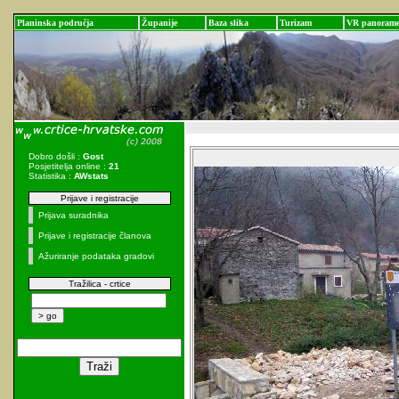
Planinska područja
Županije
Baza slika
Turizam
VR panoram
Dobro došli :
Gost
Posjetitelja online :
21
Statistika :
AWstats
Prijave i registracije
Prijava suradnika
Prijave i registracije članova
Ažuriranje podataka gradovi
Tražilica - crtice