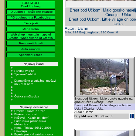
FORUM OFF
Grad Ludbreg
Brest pod Učkom. Malo gorsko naselje
PD Ludbreg - službene stranice
Ćićarije . Učka .
PD Ludbreg- na Facebook-u
Brest pod Uckom. Little village on bord
Eko vijesti
Ucka .
Autor : Damir
Mapa weba
Sl.br: 824 Broj pregleda : 336 Com : 0
Web shop mountain maps of
Croatia, Wanderkarte of Croatia
Restorani i hoteli
Auto kampovi
Apartmani i sobe
Najnoviji članci
Srednji Velebit
Sjeverni Velebit
Dramatično u snježnoj mećavi
na 2500 ndm
Češka smrčkovica
Brest pod Učkom. Malo gorsko naselje na
granici Učke i Ćićarije . Učka .
Brest pod Uckom. Little village on border
Najnovije destinacije
Ucka i Cicarija . Ucka .
Omiska Dinara Kruzno
Autor : Damir
Biokovo - vrhovi
Broj klikova :
336
Com :
0
Križevci - Kalnik (pl. dom)
Ludbreška planinarska
obilaznica
Krma - Triglav 4/5.10.2008
Slovenija
Egeria put - Hrvatska - Iovia