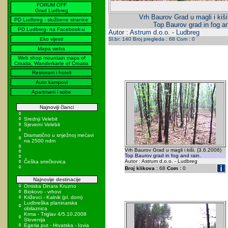
FORUM OFF
Grad Ludbreg
Vrh Baurov Grad u magli i kiši
PD Ludbreg - službene stranice
Top Baurov grad in fog an
PD Ludbreg- na Facebook-u
Autor : Astrum d.o.o. - Ludbreg
Eko vijesti
Sl.br: 140 Broj pregleda : 68 Com : 0
Mapa weba
Web shop mountain maps of
Croatia, Wanderkarte of Croatia
Restorani i hoteli
Auto kampovi
Apartmani i sobe
Najnoviji članci
Srednji Velebit
Sjeverni Velebit
Dramatično u snježnoj mećavi
na 2500 ndm
Vrh Baurov Grad u magli i kiši. (3.6.2006)
Top Baurov grad in fog and rain.
Autor : Astrum d.o.o. - Ludbreg
Češka smrčkovica
Broj klikova :
68
Com :
0
Najnovije destinacije
Omiska Dinara Kruzno
Biokovo - vrhovi
Križevci - Kalnik (pl. dom)
Ludbreška planinarska
obilaznica
Krma - Triglav 4/5.10.2008
Slovenija
Egeria put - Hrvatska - Iovia