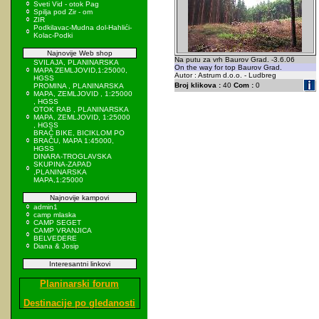
Sveti Vid - otok Pag
Spilja pod Zir - om
ZIR
Podkilavac-Mudna dol-Hahlići-
Kolac-Podki
Najnovije Web shop
Na putu za vrh Baurov Grad. -3.6.06
SVILAJA, PLANINARSKA
On the way for top Baurov Grad.
MAPA ZEMLJOVID,1:25000,
Autor : Astrum d.o.o. - Ludbreg
HGSS
Broj klikova :
40
Com :
0
PROMINA , PLANINARSKA
MAPA, ZEMLJOVID , 1:25000
, HGSS
OTOK RAB , PLANINARSKA
MAPA, ZEMLJOVID, 1:25000
, HGSS
BRAČ BIKE, BICIKLOM PO
BRAČU, MAPA 1:45000,
HGSS
DINARA-TROGLAVSKA
SKUPINA-ZAPAD
,PLANINARSKA
MAPA,1:25000
Najnovije kampovi
admin1
camp mlaska
CAMP SEGET
CAMP VRANJICA
BELVEDERE
Diana & Josip
Interesantni linkovi
Planinarski forum
Destinacije po gledanosti