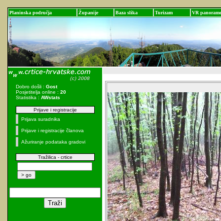
Planinska područja
Županije
Baza slika
Turizam
VR panoram
Dobro došli :
Gost
Posjetitelja online :
20
Statistika :
AWstats
Prijave i registracije
Prijava suradnika
Prijave i registracije članova
Ažuriranje podataka gradovi
Tražilica - crtice