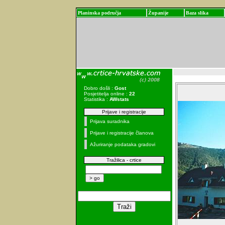
Planinska područja
Županije
Baza slika
Dobro došli :
Gost
Posjetitelja online :
22
Statistika :
AWstats
Prijave i registracije
Prijava suradnika
Prijave i registracije članova
Ažuriranje podataka gradovi
Tražilica - crtice