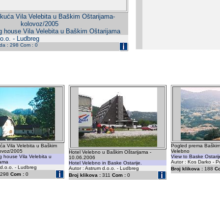
kuća Vila Velebita u Baškim Oštarijama-
kolovoz/2005
g house Vila Velebita u Baškim Oštarijama
o.o. - Ludbreg
eda : 298 Com : 0
ća Vila Velebita u Baškim
Pogled prema Baškim 
lovoz/2005
Velebno
Hotel Velebno u Baškim Oštarijama -
 house Vila Velebita u
View to Baske Ostari
10.06.2006
jama
Autor : Kos Darko - P
Hotel Velebno in Baske Ostarije.
 d.o.o. - Ludbreg
Autor : Astrum d.o.o. - Ludbreg
Broj klikova :
188
C
298
Com :
0
Broj klikova :
311
Com :
0