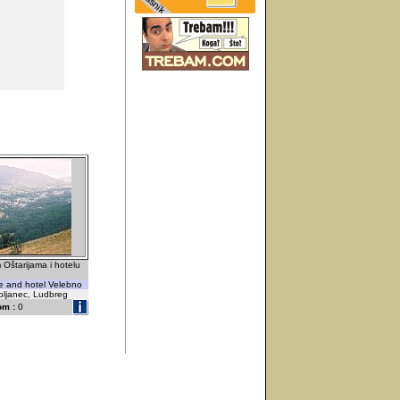
Oštarijama i hotelu
je and hotel Velebno
oljanec, Ludbreg
om :
0