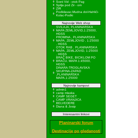
Sveti Vid - otok Pag
Spilja pod Zir - om
ZIR
Podkilavac-Mudna dol-Hahlići-
Kolac-Podki
Najnovije Web shop
SVILAJA, PLANINARSKA
MAPA ZEMLJOVID,1:25000,
HGSS
PROMINA , PLANINARSKA
MAPA, ZEMLJOVID , 1:25000
, HGSS
OTOK RAB , PLANINARSKA
MAPA, ZEMLJOVID, 1:25000
, HGSS
BRAČ BIKE, BICIKLOM PO
BRAČU, MAPA 1:45000,
HGSS
DINARA-TROGLAVSKA
SKUPINA-ZAPAD
,PLANINARSKA
MAPA,1:25000
Najnovije kampovi
admin1
camp mlaska
CAMP SEGET
CAMP VRANJICA
BELVEDERE
Diana & Josip
Interesantni linkovi
Planinarski forum
Destinacije po gledanosti