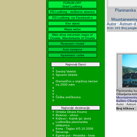
FORUM OFF
Grad Ludbreg
Planinarska 
PD Ludbreg - službene stranice
PD Ludbreg- na Facebook-u
Mountaineerin
Eko vijesti
Autor : Astrum d.
Sl.br: 241 Broj pregl
Mapa weba
Web shop mountain maps of
Croatia, Wanderkarte of Croatia
Restorani i hoteli
Auto kampovi
Apartmani i sobe
Najnoviji članci
Srednji Velebit
Sjeverni Velebit
Dramatično u snježnoj mećavi
na 2500 ndm
Planinarska ku
Oštarijama-ko
Češka smrčkovica
Mountaineering
Baškim Oštari
Autor : Astrum
Najnovije destinacije
Broj klikova :
Omiska Dinara Kruzno
Biokovo - vrhovi
Križevci - Kalnik (pl. dom)
Ludbreška planinarska
obilaznica
Krma - Triglav 4/5.10.2008
Slovenija
Egeria put - Hrvatska - Iovia