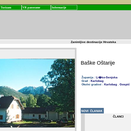
Turizam
VR panorame
Informacije
Zanimljive destinacije Hrvatska
Baške Oštarije
Li�ko-Senjska
Županija :
Karlobag
Grad :
Karlobag
Gospić
Okolni gradovi :
,
ČLANCI