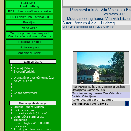
FORUM OFF
Grad Ludbreg
Planinarska kuća Vila Velebita u B
PD Ludbreg - službene stranice
kolovoz/2005
PD Ludbreg- na Facebook-u
Mountaineering house Vila Velebita u
Eko vijesti
Autor : Astrum d.o.o. - Ludbreg
Sl.br: 241 Broj pregleda : 298 Com : 0
Mapa weba
Web shop mountain maps of
Croatia, Wanderkarte of Croatia
Restorani i hoteli
Auto kampovi
Apartmani i sobe
Najnoviji članci
Srednji Velebit
Sjeverni Velebit
Dramatično u snježnoj mećavi
na 2500 ndm
Planinarska kuća Vila Velebita u Baškim
Oštarijama-kolovoz/2005
Češka smrčkovica
Mountaineering house Vila Velebita u
Baškim Oštarijama
Autor : Astrum d.o.o. - Ludbreg
Najnovije destinacije
Broj klikova :
298
Com :
0
Omiska Dinara Kruzno
Biokovo - vrhovi
Križevci - Kalnik (pl. dom)
Ludbreška planinarska
obilaznica
Krma - Triglav 4/5.10.2008
Slovenija
Egeria put - Hrvatska - Iovia