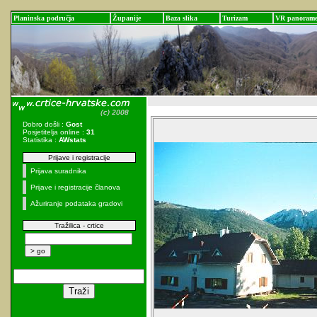
Planinska područja
Županije
Baza slika
Turizam
VR panoram
Dobro došli :
Gost
Posjetitelja online :
31
Statistika :
AWstats
Prijave i registracije
Prijava suradnika
Prijave i registracije članova
Ažuriranje podataka gradovi
Tražilica - crtice