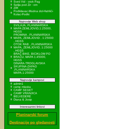
Sveti Vid - otok Pag
Spilja pod Zir - om
ZIR
Podkilavac-Mudna dol-Hahlići-
Kolac-Podki
Najnovije Web shop
SVILAJA, PLANINARSKA
MAPA ZEMLJOVID,1:25000,
HGSS
PROMINA , PLANINARSKA
MAPA, ZEMLJOVID , 1:25000
, HGSS
OTOK RAB , PLANINARSKA
MAPA, ZEMLJOVID, 1:25000
, HGSS
BRAČ BIKE, BICIKLOM PO
BRAČU, MAPA 1:45000,
HGSS
DINARA-TROGLAVSKA
SKUPINA-ZAPAD
,PLANINARSKA
MAPA,1:25000
Najnovije kampovi
admin1
camp mlaska
CAMP SEGET
CAMP VRANJICA
BELVEDERE
Diana & Josip
Interesantni linkovi
Planinarski forum
Destinacije po gledanosti