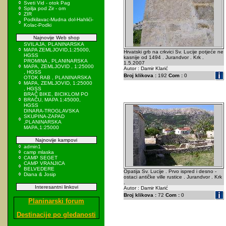
Sveti Vid - otok Pag
Spilja pod Zir - om
ZIR
Podkilavac-Mudna dol-Hahlići-
Kolac-Podki
Najnovije Web shop
SVILAJA, PLANINARSKA
MAPA ZEMLJOVID,1:25000,
Hrvatski grb na crkvici Sv. Lucije potjeće ne
HGSS
kasnije od 1494 . Jurandvor . Krk .
PROMINA , PLANINARSKA
1.5.2007
MAPA, ZEMLJOVID , 1:25000
Autor : Damir Klarić
, HGSS
Broj klikova :
192
Com :
0
OTOK RAB , PLANINARSKA
MAPA, ZEMLJOVID, 1:25000
, HGSS
BRAČ BIKE, BICIKLOM PO
BRAČU, MAPA 1:45000,
HGSS
DINARA-TROGLAVSKA
SKUPINA-ZAPAD
,PLANINARSKA
MAPA,1:25000
Najnovije kampovi
admin1
camp mlaska
CAMP SEGET
CAMP VRANJICA
BELVEDERE
Opatija Sv. Lucije . Prvo ispred i desno -
Diana & Josip
ostaci antičke ville rustice . Jurandvor . Krk
.
Interesantni linkovi
Autor : Damir Klarić
Broj klikova :
72
Com :
0
Planinarski forum
Destinacije po gledanosti