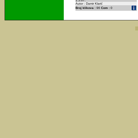
1.5.07.
Autor : Damir Klarić
Broj klikova :
96
Com :
0