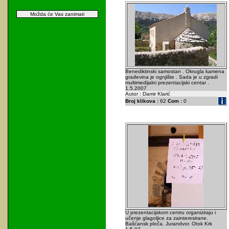
Možda će Vas zanimati
Benediktinski samostan . Okrugla kamena
građevina je ognjište . Sada je u zgradi
multimedijalni prezentacijski centar .
1.5.2007
Autor : Damir Klarić
Broj klikova :
62
Com :
0
U prezentacijskom centru organiziraju i
učenje glagoljice za zainteresirane.
Bašćansk ploča. Jurandvor. Otok Krk