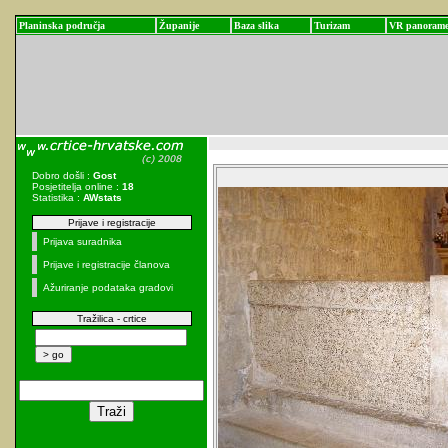
Planinska područja
Županije
Baza slika
Turizam
VR panoram
Dobro došli :
Gost
Posjetitelja online :
18
Statistika :
AWstats
Prijave i registracije
Prijava suradnika
Prijave i registracije članova
Ažuriranje podataka gradovi
Tražilica - crtice