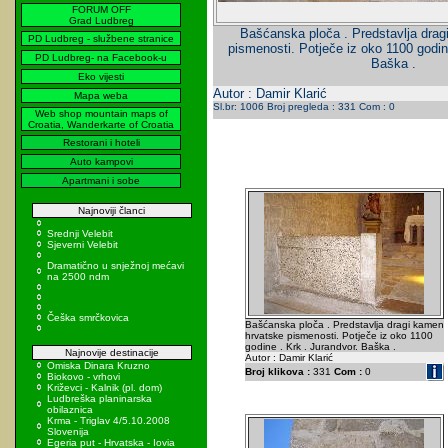
FORUM OFF
Grad Ludbreg
Bašćanska ploča . Predstavlja dra
PD Ludbreg - službene stranice
pismenosti. Potječe iz oko 1100 godin
PD Ludbreg- na Facebook-u
Baška .
Eko vijesti
Autor : Damir Klarić
Mapa weba
Sl.br: 1006 Broj pregleda : 331 Com : 0
Web shop mountain maps of
Croatia, Wanderkarte of Croatia
Restorani i hoteli
Auto kampovi
Apartmani i sobe
Najnoviji članci
Srednji Velebit
Sjeverni Velebit
Dramatično u snježnoj mećavi
na 2500 ndm
Češka smrčkovica
Bašćanska ploča . Predstavlja dragi kamen
hrvatske pismenosti. Potječe iz oko 1100
godine . Krk . Jurandvor. Baška .
Najnovije destinacije
Autor : Damir Klarić
Omiska Dinara Kruzno
Broj klikova :
331
Com :
0
Biokovo - vrhovi
Križevci - Kalnik (pl. dom)
Ludbreška planinarska
obilaznica
Krma - Triglav 4/5.10.2008
Slovenija
Egeria put - Hrvatska - Iovia