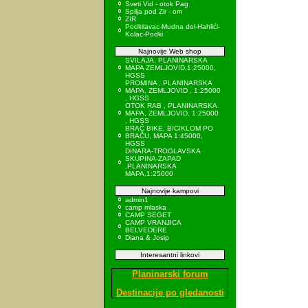
Sveti Vid - otok Pag
Spilja pod Zir - om
ZIR
Podkilavac-Mudna dol-Hahlići-
Kolac-Podki
Najnovije Web shop
SVILAJA, PLANINARSKA
MAPA ZEMLJOVID,1:25000,
HGSS
PROMINA , PLANINARSKA
MAPA, ZEMLJOVID , 1:25000
, HGSS
OTOK RAB , PLANINARSKA
MAPA, ZEMLJOVID, 1:25000
, HGSS
BRAČ BIKE, BICIKLOM PO
BRAČU, MAPA 1:45000,
HGSS
DINARA-TROGLAVSKA
SKUPINA-ZAPAD
,PLANINARSKA
MAPA,1:25000
Najnovije kampovi
admin1
camp mlaska
CAMP SEGET
CAMP VRANJICA
BELVEDERE
Diana & Josip
Interesantni linkovi
Planinarski forum
Destinacije po gledanosti