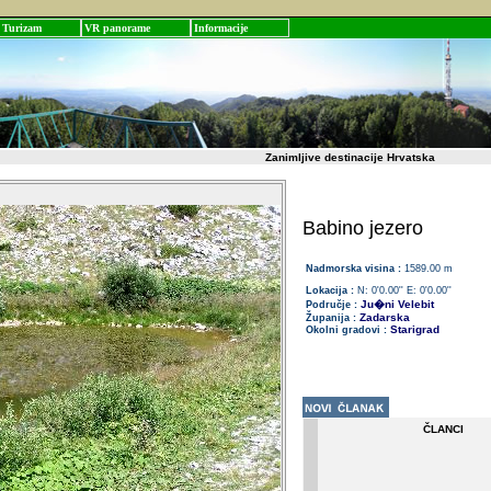
Turizam
VR panorame
Informacije
Zanimljive destinacije Hrvatska
Babino jezero
Nadmorska visina :
1589.00 m
Lokacija :
N: 0'0.00'' E: 0'0.00''
Ju�ni Velebit
Područje :
Zadarska
Županija :
Starigrad
Okolni gradovi :
ČLANCI