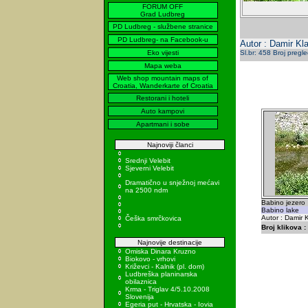
FORUM OFF
Grad Ludbreg
PD Ludbreg - službene stranice
PD Ludbreg- na Facebook-u
Autor : Damir Kla
Eko vijesti
Sl.br: 458 Broj pregl
Mapa weba
Web shop mountain maps of
Croatia, Wanderkarte of Croatia
Restorani i hoteli
Auto kampovi
Apartmani i sobe
Najnoviji članci
Srednji Velebit
Sjeverni Velebit
Dramatično u snježnoj mećavi
na 2500 ndm
Babino jezero
Babino lake
Autor : Damir K
Češka smrčkovica
Broj klikova :
Najnovije destinacije
Omiska Dinara Kruzno
Biokovo - vrhovi
Križevci - Kalnik (pl. dom)
Ludbreška planinarska
obilaznica
Krma - Triglav 4/5.10.2008
Slovenija
Egeria put - Hrvatska - Iovia