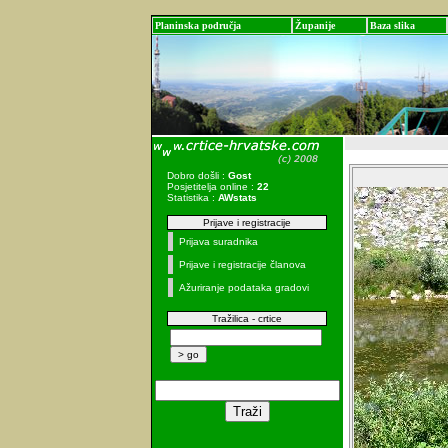
Planinska područja
Županije
Baza slika
Dobro došli :
Gost
Posjetitelja online :
22
Statistika :
AWstats
Prijave i registracije
Prijava suradnika
Prijave i registracije članova
Ažuriranje podataka gradovi
Tražilica - crtice