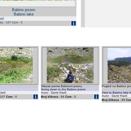
Babino jezero
Babino lake
rić
eda : 107 Com : 0
Silazak prema Babinom jezeru.
Pogled na Babino je
Going down to the Babino jezero
.
larić
Autor : Damir Klarić
View to Babino lake 
Autor : Damir Klarić
107
Com :
0
Broj klikova :
94
Com :
0
Broj klikova :
89
Com