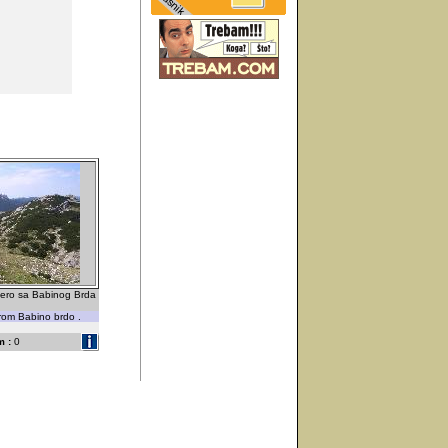
zero sa Babinog Brda
from Babino brdo .
 :
0