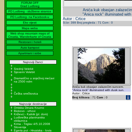
FORUM OFF
Grad Ludbreg
Anića kuk obasjan zalazeći
PD Ludbreg - službene stranice
"Anica rock" illuminated wit
PD Ludbreg- na Facebook-u
Autor : Crtice
Eko vijesti
Sl.br: 399 Broj pregleda : 71 Com : 0
Mapa weba
Web shop mountain maps of
Croatia, Wanderkarte of Croatia
Restorani i hoteli
Auto kampovi
Apartmani i sobe
Najnoviji članci
Srednji Velebit
Sjeverni Velebit
Dramatično u snježnoj mećavi
na 2500 ndm
Anića kuk obasjan zalazećim suncem.
"Anica rock" illuminated with dusk sun.
Autor : Crtice
Češka smrčkovica
Broj klikova :
71
Com :
0
Najnovije destinacije
Omiska Dinara Kruzno
Biokovo - vrhovi
Križevci - Kalnik (pl. dom)
Ludbreška planinarska
obilaznica
Krma - Triglav 4/5.10.2008
Slovenija
Egeria put - Hrvatska - Iovia