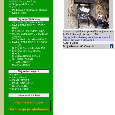
Sveti Vid - otok Pag
Spilja pod Zir - om
ZIR
Podkilavac-Mudna dol-Hahlići-
Kolac-Podki
Najnovije Web shop
SVILAJA, PLANINARSKA
MAPA ZEMLJOVID,1:25000,
HGSS
PROMINA , PLANINARSKA
Putokazna ploča za penjačke smjerove na
MAPA, ZEMLJOVID , 1:25000
Anića kuku kojih je preko 120.
, HGSS
Signpost for climbing way's on Anica kuk.
OTOK RAB , PLANINARSKA
There are over 120 routes.
MAPA, ZEMLJOVID, 1:25000
Autor : Crtice
, HGSS
Broj klikova :
66
Com :
0
BRAČ BIKE, BICIKLOM PO
BRAČU, MAPA 1:45000,
HGSS
DINARA-TROGLAVSKA
SKUPINA-ZAPAD
,PLANINARSKA
MAPA,1:25000
Najnovije kampovi
admin1
camp mlaska
CAMP SEGET
CAMP VRANJICA
BELVEDERE
Diana & Josip
Interesantni linkovi
Planinarski forum
Destinacije po gledanosti