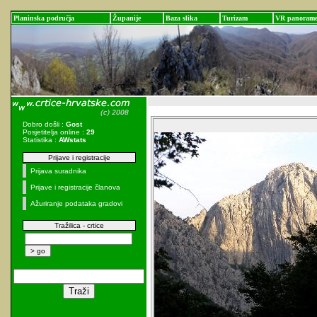
Planinska područja
Županije
Baza slika
Turizam
VR panoram
Dobro došli :
Gost
Posjetitelja online :
29
Statistika :
AWstats
Prijave i registracije
Prijava suradnika
Prijave i registracije članova
Ažuriranje podataka gradovi
Tražilica - crtice