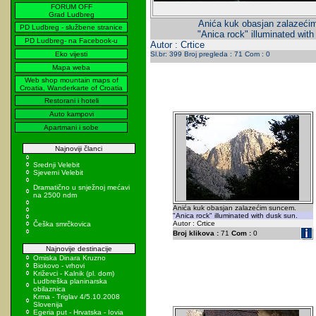
FORUM OFF
Grad Ludbreg
Anića kuk obasjan zalazeći
PD Ludbreg - službene stranice
"Anica rock" illuminated wit
PD Ludbreg- na Facebook-u
Autor : Crtice
Eko vijesti
Sl.br: 399 Broj pregleda : 71 Com : 0
Mapa weba
Web shop mountain maps of
Croatia, Wanderkarte of Croatia
Restorani i hoteli
Auto kampovi
Apartmani i sobe
Najnoviji članci
Srednji Velebit
Sjeverni Velebit
Dramatično u snježnoj mećavi
na 2500 ndm
Anića kuk obasjan zalazećim suncem.
"Anica rock" illuminated with dusk sun.
Autor : Crtice
Češka smrčkovica
Broj klikova :
71
Com :
0
Najnovije destinacije
Omiska Dinara Kruzno
Biokovo - vrhovi
Križevci - Kalnik (pl. dom)
Ludbreška planinarska
obilaznica
Krma - Triglav 4/5.10.2008
Slovenija
Egeria put - Hrvatska - Iovia