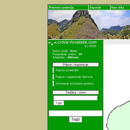
Planinska područja
Županije
Baza slika
Dobro došli :
Gost
Posjetitelja online :
35
Statistika :
AWstats
Prijave i registracije
Prijava suradnika
Prijave i registracije članova
Ažuriranje podataka gradovi
Tražilica - crtice