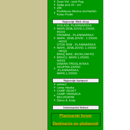
Sveti Vid - otok Pag
Spilja pod Zir - om
ZIR
Podkilavac-Mudna dol-Hahlići-
Kolac-Podki
Najnovije Web shop
SVILAJA, PLANINARSKA
MAPA ZEMLJOVID,1:25000,
HGSS
PROMINA , PLANINARSKA
MAPA, ZEMLJOVID , 1:25000
, HGSS
OTOK RAB , PLANINARSKA
MAPA, ZEMLJOVID, 1:25000
, HGSS
BRAČ BIKE, BICIKLOM PO
BRAČU, MAPA 1:45000,
HGSS
DINARA-TROGLAVSKA
SKUPINA-ZAPAD
,PLANINARSKA
MAPA,1:25000
Najnovije kampovi
admin1
camp mlaska
CAMP SEGET
CAMP VRANJICA
BELVEDERE
Diana & Josip
Interesantni linkovi
Planinarski forum
Destinacije po gledanosti