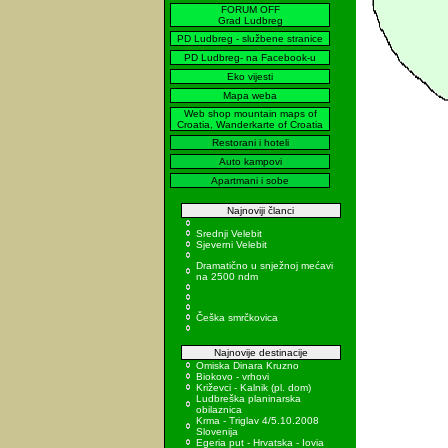
FORUM OFF
Grad Ludbreg
PD Ludbreg - službene stranice
PD Ludbreg- na Facebook-u
Eko vijesti
Mapa weba
Web shop mountain maps of
Croatia, Wanderkarte of Croatia
Restorani i hoteli
Auto kampovi
Apartmani i sobe
Najnoviji članci
Srednji Velebit
Sjeverni Velebit
Dramatično u snježnoj mećavi
na 2500 ndm
Češka smrčkovica
Najnovije destinacije
Omiska Dinara Kruzno
Biokovo - vrhovi
Križevci - Kalnik (pl. dom)
Ludbreška planinarska
obilaznica
Krma - Triglav 4/5.10.2008
Slovenija
Egeria put - Hrvatska - Iovia