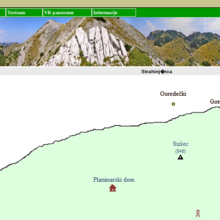
Turizam
VR panorame
Informacije
Strahinj�ica