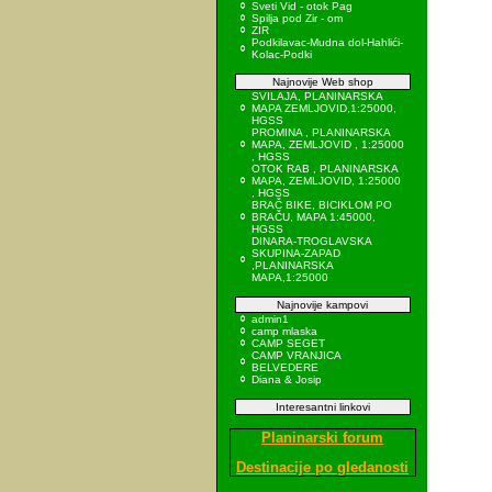
Sveti Vid - otok Pag
Spilja pod Zir - om
ZIR
Podkilavac-Mudna dol-Hahlići-
Kolac-Podki
Najnovije Web shop
SVILAJA, PLANINARSKA
MAPA ZEMLJOVID,1:25000,
HGSS
PROMINA , PLANINARSKA
MAPA, ZEMLJOVID , 1:25000
, HGSS
OTOK RAB , PLANINARSKA
MAPA, ZEMLJOVID, 1:25000
, HGSS
BRAČ BIKE, BICIKLOM PO
BRAČU, MAPA 1:45000,
HGSS
DINARA-TROGLAVSKA
SKUPINA-ZAPAD
,PLANINARSKA
MAPA,1:25000
Najnovije kampovi
admin1
camp mlaska
CAMP SEGET
CAMP VRANJICA
BELVEDERE
Diana & Josip
Interesantni linkovi
Planinarski forum
Destinacije po gledanosti