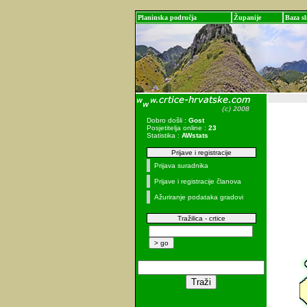
Planinska područja
Županije
Baza sl
Dobro došli :
Gost
Posjetitelja online :
23
Statistika :
AWstats
Prijave i registracije
Prijava suradnika
Prijave i registracije članova
Ažuriranje podataka gradovi
Tražilica - crtice