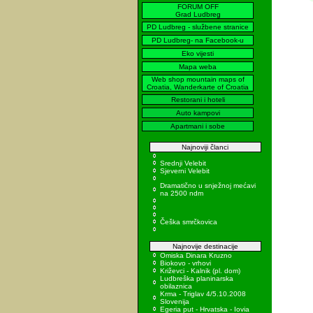
FORUM OFF
Grad Ludbreg
PD Ludbreg - službene stranice
PD Ludbreg- na Facebook-u
Eko vijesti
Mapa weba
Web shop mountain maps of
Croatia, Wanderkarte of Croatia
Restorani i hoteli
Auto kampovi
Apartmani i sobe
Najnoviji članci
Srednji Velebit
Sjeverni Velebit
Dramatično u snježnoj mećavi
na 2500 ndm
Češka smrčkovica
Najnovije destinacije
Omiska Dinara Kruzno
Biokovo - vrhovi
Križevci - Kalnik (pl. dom)
Ludbreška planinarska
obilaznica
Krma - Triglav 4/5.10.2008
Slovenija
Egeria put - Hrvatska - Iovia