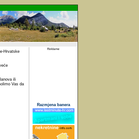
Reklame
ice-Hrvatske
 veće
anova ili
 molimo Vas da
Razmjena banera