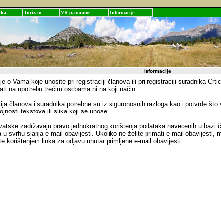
ika
Turizam
VR panorame
Informacije
Informacije
je o Vama koje unosite pri registraciji članova ili pri registraciji suradnika Crt
ati na upotrebu trećim osobama ni na koji način.
ija članova i suradnika potrebne su iz siguronosnih razloga kao i potvrde što
ojnosti tekstova ili slika koji se unose.
vatske zadržavaju pravo jednokratnog korištenja podataka navedenih u bazi čl
 u svrhu slanja e-mail obavijesti. Ukoliko ne želite primati e-mail obavijesti,
te korištenjem linka za odjavu unutar primljene e-mail obavijesti.