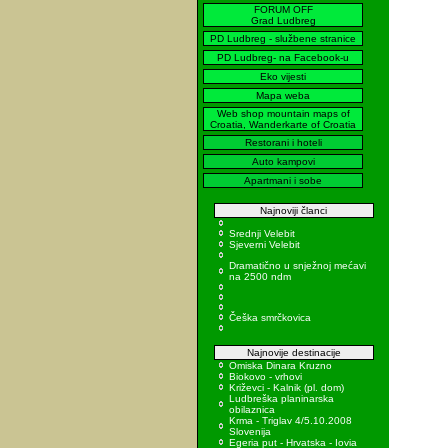
FORUM OFF
Grad Ludbreg
PD Ludbreg - službene stranice
PD Ludbreg- na Facebook-u
Eko vijesti
Mapa weba
Web shop mountain maps of
Croatia, Wanderkarte of Croatia
Restorani i hoteli
Auto kampovi
Apartmani i sobe
Najnoviji članci
Srednji Velebit
Sjeverni Velebit
Dramatično u snježnoj mećavi
na 2500 ndm
Češka smrčkovica
Najnovije destinacije
Omiska Dinara Kruzno
Biokovo - vrhovi
Križevci - Kalnik (pl. dom)
Ludbreška planinarska
obilaznica
Krma - Triglav 4/5.10.2008
Slovenija
Egeria put - Hrvatska - Iovia