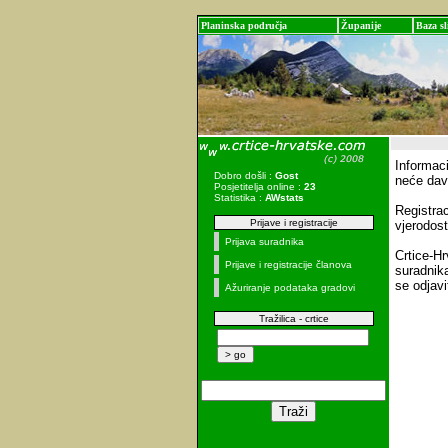
Planinska područja
Županije
Baza sl
Informaci
Dobro došli :
Gost
neće dav
Posjetitelja online :
23
Statistika :
AWstats
Registrac
Prijave i registracije
vjerodost
Prijava suradnika
Crtice-Hr
Prijave i registracije članova
suradnika
se odjavi
Ažuriranje podataka gradovi
Tražilica - crtice