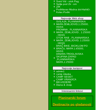
Sveti Vid - otok Pag
Spilja pod Zir - om
ZIR
Podkilavac-Mudna dol-Hahlići-
Kolac-Podki
Najnovije Web shop
SVILAJA, PLANINARSKA
MAPA ZEMLJOVID,1:25000,
HGSS
PROMINA , PLANINARSKA
MAPA, ZEMLJOVID , 1:25000
, HGSS
OTOK RAB , PLANINARSKA
MAPA, ZEMLJOVID, 1:25000
, HGSS
BRAČ BIKE, BICIKLOM PO
BRAČU, MAPA 1:45000,
HGSS
DINARA-TROGLAVSKA
SKUPINA-ZAPAD
,PLANINARSKA
MAPA,1:25000
Najnovije kampovi
admin1
camp mlaska
CAMP SEGET
CAMP VRANJICA
BELVEDERE
Diana & Josip
Interesantni linkovi
Planinarski forum
Destinacije po gledanosti