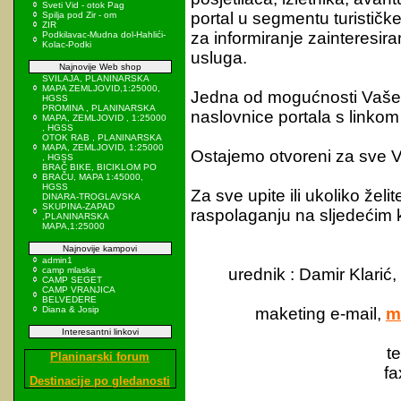
Sveti Vid - otok Pag
portal u segmentu turističke
Spilja pod Zir - om
ZIR
za informiranje zainteresira
Podkilavac-Mudna dol-Hahlići-
Kolac-Podki
usluga.
Najnovije Web shop
SVILAJA, PLANINARSKA
MAPA ZEMLJOVID,1:25000,
Jedna od mogućnosti Vaše p
HGSS
PROMINA , PLANINARSKA
naslovnice portala s linko
MAPA, ZEMLJOVID , 1:25000
, HGSS
OTOK RAB , PLANINARSKA
MAPA, ZEMLJOVID, 1:25000
Ostajemo otvoreni za sve Va
, HGSS
BRAČ BIKE, BICIKLOM PO
BRAČU, MAPA 1:45000,
HGSS
Za sve upite ili ukoliko žel
DINARA-TROGLAVSKA
SKUPINA-ZAPAD
raspolaganju na sljedećim 
,PLANINARSKA
MAPA,1:25000
Najnovije kampovi
admin1
camp mlaska
urednik : Damir Klarić,
CAMP SEGET
CAMP VRANJICA
BELVEDERE
Diana & Josip
maketing e-mail,
m
Interesantni linkovi
t
Planinarski forum
fa
Destinacije po gledanosti