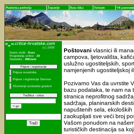
Planinska područja
Županije
Baza slika
Turizam
VR panoram
Poštovani
vlasnici ili man
Dobro došli :
Gost
campova, ljetovališta, kafića,
Posjetitelja online :
20
Statistika :
AWstats
uslužno ugostiteljskih, sports
Prijave i registracije
namjenjenih ugostiteljskoj ili
Prijava suradnika
Prijave i registracije članova
Pozivamo Vas da uvrstite V
Ažuriranje podataka gradovi
bazu podataka, te nam na 
stranica neprofitnog sadrž
Tražilica - crtice
sadržaja, planinarskih desti
napuštenih sela, ekoloških
zaokupljati sve veći broj po
Vašom ponudom na našem p
turističkih destinacija sa koj