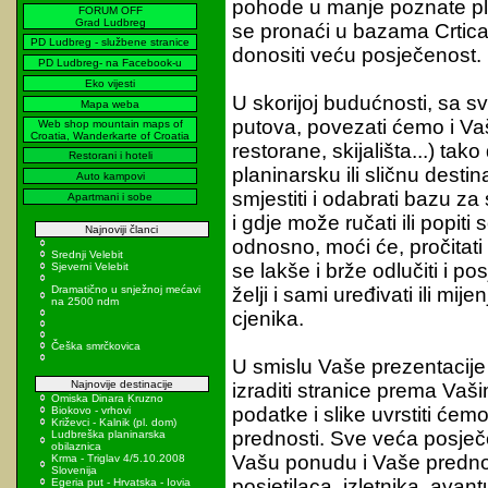
pohode u manje poznate plan
FORUM OFF
Grad Ludbreg
se pronaći u bazama Crtica
PD Ludbreg - službene stranice
donositi veću posječenost.
PD Ludbreg- na Facebook-u
Eko vijesti
U skorijoj budućnosti, sa 
Mapa weba
putova, povezati ćemo i Va
Web shop mountain maps of
Croatia, Wanderkarte of Croatia
restorane, skijališta...) tak
Restorani i hoteli
planinarsku ili sličnu destin
Auto kampovi
smjestiti i odabrati bazu z
Apartmani i sobe
i gdje može ručati ili popiti s
Najnoviji članci
odnosno, moći će, pročitat
Srednji Velebit
se lakše i brže odlučiti i p
Sjeverni Velebit
Dramatično u snježnoj mećavi
želji i sami uređivati ili mij
na 2500 ndm
cjenika.
Češka smrčkovica
U smislu Vaše prezentacije
Najnovije destinacije
izraditi stranice prema Vaši
Omiska Dinara Kruzno
podatke i slike uvrstiti ćem
Biokovo - vrhovi
Križevci - Kalnik (pl. dom)
prednosti. Sve veća posječ
Ludbreška planinarska
obilaznica
Vašu ponudu i Vaše prednost
Krma - Triglav 4/5.10.2008
Slovenija
posjetilaca, izletnika, avan
Egeria put - Hrvatska - Iovia