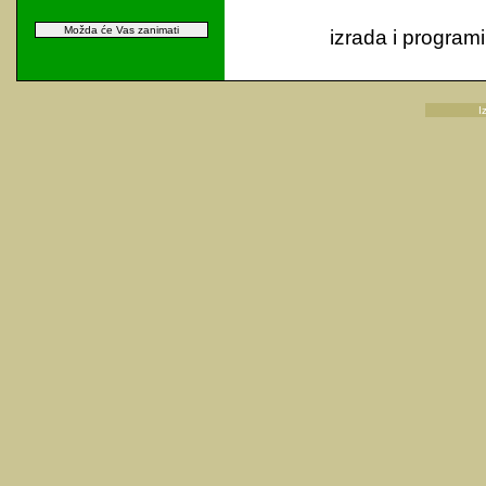
Možda će Vas zanimati
izrada i programi
I