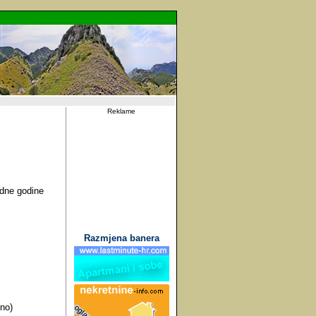
Reklame
edne godine
Razmjena banera
čno)