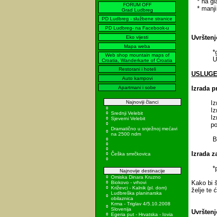
* na glav
FORUM OFF
* manji 
Grad Ludbreg
PD Ludbreg - službene stranice
PD Ludbreg- na Facebook-u
Uvrštenj
Eko vijesti
Mapa weba
*godiš
Web shop mountain maps of
Unesite
Croatia, Wanderkarte of Croatia
Restorani i hoteli
USLUG
Auto kampovi
Apartmani i sobe
Izrada 
Najnoviji članci
Izrada 
Izrada 
Srednji Velebit
Izrada 
Sjeverni Velebit
potre
Dramatično u snježnoj mećavi
na 2500 ndm
Baner mo
Izrada z
Češka smrčkovica
*prema 
Najnovije destinacije
Omiska Dinara Kruzno
Kako bi š
Biokovo - vrhovi
Križevci - Kalnik (pl. dom)
želje te
Ludbreška planinarska
obilaznica
Krma - Triglav 4/5.10.2008
Slovenija
Uvrštenj
Egeria put - Hrvatska - Iovia