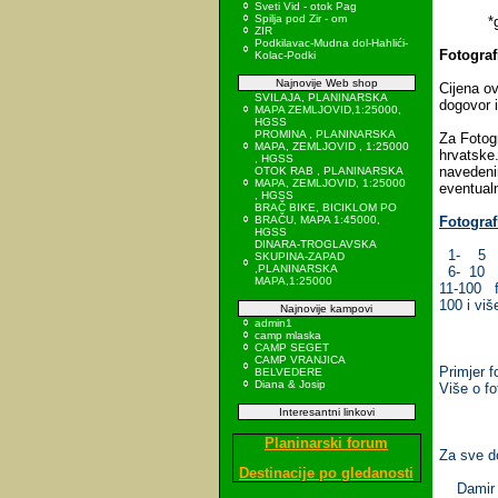
Sveti Vid - otok Pag
Spilja pod Zir - om
*godiš
ZIR
Podkilavac-Mudna dol-Hahlići-
Fotograf
Kolac-Podki
Najnovije Web shop
Cijena ov
SVILAJA, PLANINARSKA
dogovor 
MAPA ZEMLJOVID,1:25000,
HGSS
PROMINA , PLANINARSKA
Za
Fotogr
MAPA, ZEMLJOVID , 1:25000
hrvatske.
, HGSS
n
avedeni
OTOK RAB , PLANINARSKA
MAPA, ZEMLJOVID, 1:25000
eventualn
, HGSS
BRAČ BIKE, BICIKLOM PO
BRAČU, MAPA 1:45000,
Fotograf
HGSS
DINARA-TROGLAVSKA
1- 5 fot
SKUPINA-ZAPAD
,PLANINARSKA
6- 10 fo
MAPA,1:25000
11-100 f
100 i vi
Najnovije kampovi
admin1
camp mlaska
CAMP SEGET
CAMP VRANJICA
Primjer fo
BELVEDERE
Diana & Josip
Više o fo
Interesantni linkovi
Planinarski forum
Za sve d
Destinacije po gledanosti
Damir 