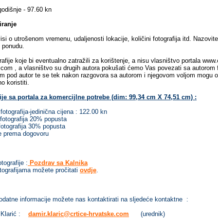
nje - 97.60 kn
iranje
isi o utrošenom vremenu, udaljenosti lokacije, količini fotografija itd. Nazovit
i ponudu.
afije koje bi eventualno zatražili za korištenje
, a nisu vlasništvo portala www.
com , a vlasništvo su drugih autora
pokušati ćemo Va
s
povezati
sa autorom f
m pod autor te se tek
nakon razgovora sa autor
om i njegovom voljom mogu otk
o koristiti
.
ije sa portala za komercijlne potrebe (dim: 99,34 cm X 74,51 cm) :
ografija-jedinična cijena : 122.00 kn
tografija 20% popusta
otografija 30% popusta
še prema dogovoru
tografije :
Pozdrav sa Kalnika
tografijama možete pročitati
ovdje
.
odatne informacije možete nas kontaktirati na sljedeće kontaktne :
Klarić :
damir.klaric@crtice-hrvatske.com
(urednik)