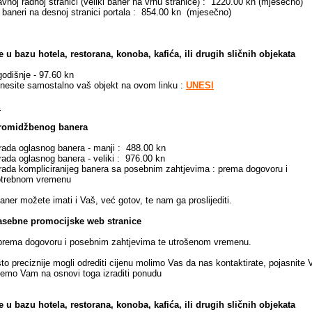
noj radnoj stranici (veliki baner na vrhu stranice) : 1220.00 kn (mjesečno)
baneri na desnoj stranici portala : 854.00 kn (mjesečno)
e u bazu hotela, restorana, konoba, kafića, ili drugih sličnih objekata
nje - 97.60 kn
 samostalno vaš objekt na ovom linku :
UNESI
E
promidžbenog banera
oglasnog banera - manji : 488.00 kn
oglasnog banera - veliki : 976.00 kn
kompliciranijeg banera sa posebnim zahtjevima : prema dogovoru i
bnom vremenu
žete imati i Vaš, već gotov, te nam ga proslijediti.
asebne promocijske web stranice
dogovoru i posebnim zahtjevima te utrošenom vremenu.
to preciznije mogli odrediti cijenu molimo Vas da nas kontaktirate, pojasnite 
 ćemo Vam na osnovi toga izraditi ponudu
e u bazu hotela, restorana, konoba, kafića, ili drugih sličnih objekata