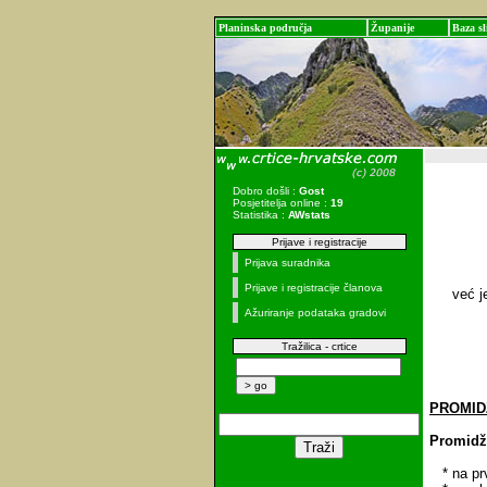
Planinska područja
Županije
Baza sl
Dobro došli :
Gost
Posjetitelja online :
19
Statistika :
AWstats
Prijave i registracije
Prijava suradnika
Prijave i registracije članova
već j
Ažuriranje podataka gradovi
Tražilica - crtice
PROMID
Promidž
* na prvo