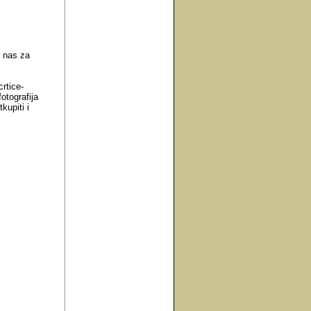
e nas za
crtice-
otografija
upiti i