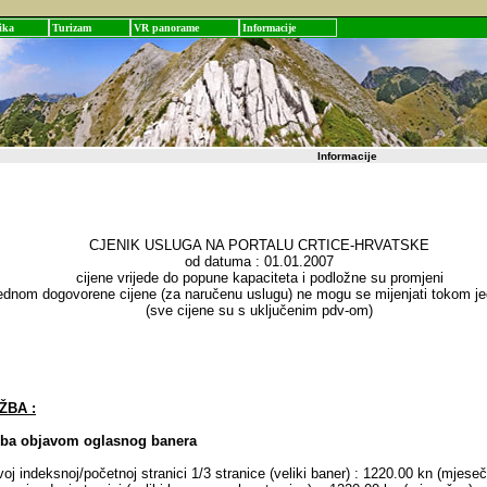
ika
Turizam
VR panorame
Informacije
Informacije
CJENIK USLUGA NA PORTALU CRTICE-HRVATSKE
od datuma : 01.01.2007
cijene vrijede do popune kapaciteta i podložne su promjeni
ednom dogovorene cijene (za naručenu uslugu) ne mogu se mijenjati tokom j
(sve cijene su s uključenim pdv-om)
ŽBA :
ba objavom oglasnog banera
j indeksnoj/početnoj stranici 1/3 stranice (veliki baner) : 1220.00 kn (mjese