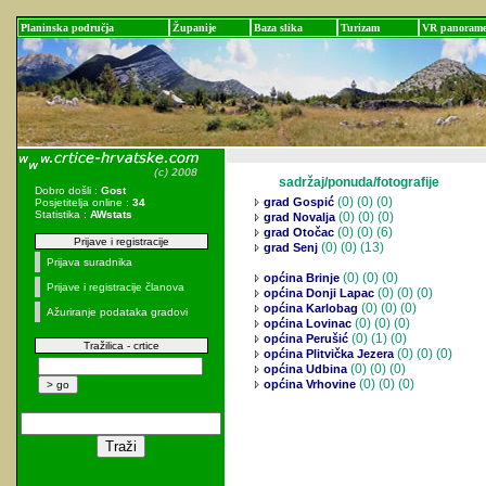
Planinska područja
Županije
Baza slika
Turizam
VR panoram
sadržaj/ponuda/fotografije
Dobro došli :
Gost
(0)
(0) (0)
grad Gospić
Posjetitelja online :
34
Statistika :
AWstats
(0)
(0) (0)
grad Novalja
(0)
(0) (6)
grad Otočac
Prijave i registracije
(0)
(0) (13)
grad Senj
Prijava suradnika
(0)
(0) (0)
općina Brinje
Prijave i registracije članova
(0)
(0) (0)
općina Donji Lapac
(0)
(0) (0)
općina Karlobag
Ažuriranje podataka gradovi
(0)
(0) (0)
općina Lovinac
(0)
(1) (0)
općina Perušić
Tražilica - crtice
(0)
(0) (0)
općina Plitvička Jezera
(0)
(0) (0)
općina Udbina
(0)
(0) (0)
općina Vrhovine