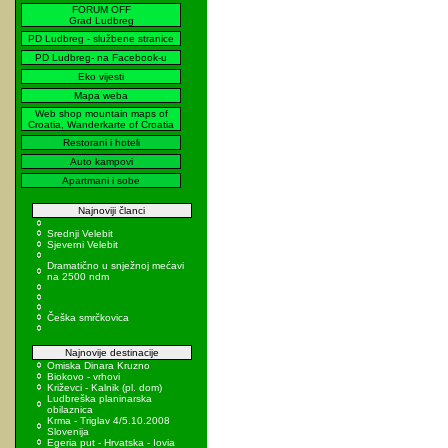
FORUM OFF
Grad Ludbreg
PD Ludbreg - službene stranice
PD Ludbreg- na Facebook-u
Eko vijesti
Mapa weba
Web shop mountain maps of
Croatia, Wanderkarte of Croatia
Restorani i hoteli
Auto kampovi
Apartmani i sobe
Najnoviji članci
Srednji Velebit
Sjeverni Velebit
Dramatično u snježnoj mećavi
na 2500 ndm
Češka smrčkovica
Najnovije destinacije
Omiska Dinara Kruzno
Biokovo - vrhovi
Križevci - Kalnik (pl. dom)
Ludbreška planinarska
obilaznica
Krma - Triglav 4/5.10.2008
Slovenija
Egeria put - Hrvatska - Iovia