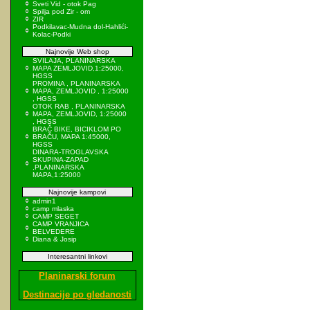
Sveti Vid - otok Pag
Spilja pod Zir - om
ZIR
Podkilavac-Mudna dol-Hahlići-
Kolac-Podki
Najnovije Web shop
SVILAJA, PLANINARSKA
MAPA ZEMLJOVID,1:25000,
HGSS
PROMINA , PLANINARSKA
MAPA, ZEMLJOVID , 1:25000
, HGSS
OTOK RAB , PLANINARSKA
MAPA, ZEMLJOVID, 1:25000
, HGSS
BRAČ BIKE, BICIKLOM PO
BRAČU, MAPA 1:45000,
HGSS
DINARA-TROGLAVSKA
SKUPINA-ZAPAD
,PLANINARSKA
MAPA,1:25000
Najnovije kampovi
admin1
camp mlaska
CAMP SEGET
CAMP VRANJICA
BELVEDERE
Diana & Josip
Interesantni linkovi
Planinarski forum
Destinacije po gledanosti