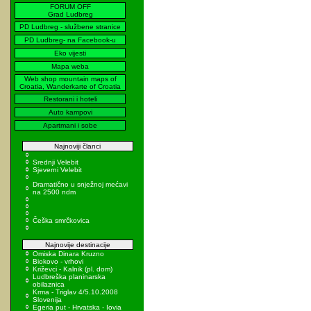
FORUM OFF
Grad Ludbreg
PD Ludbreg - službene stranice
PD Ludbreg- na Facebook-u
Eko vijesti
Mapa weba
Web shop mountain maps of
Croatia, Wanderkarte of Croatia
Restorani i hoteli
Auto kampovi
Apartmani i sobe
Najnoviji članci
Srednji Velebit
Sjeverni Velebit
Dramatično u snježnoj mećavi
na 2500 ndm
Češka smrčkovica
Najnovije destinacije
Omiska Dinara Kruzno
Biokovo - vrhovi
Križevci - Kalnik (pl. dom)
Ludbreška planinarska
obilaznica
Krma - Triglav 4/5.10.2008
Slovenija
Egeria put - Hrvatska - Iovia