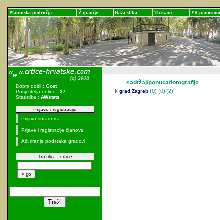
Planinska područja
Županije
Baza slika
Turizam
VR panoram
sadržaj/ponuda/fotografije
Dobro došli :
Gost
(0)
(0) (2)
grad Zagreb
Posjetitelja online :
37
Statistika :
AWstats
Prijave i registracije
Prijava suradnika
Prijave i registracije članova
Ažuriranje podataka gradovi
Tražilica - crtice