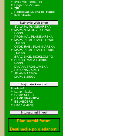
Sveti Vid - otok Pag
Spilja pod Zir - om
ZIR
Podkilavac-Mudna dol-Hahlići-
Kolac-Podki
Najnovije Web shop
SVILAJA, PLANINARSKA
MAPA ZEMLJOVID,1:25000,
HGSS
PROMINA , PLANINARSKA
MAPA, ZEMLJOVID , 1:25000
, HGSS
OTOK RAB , PLANINARSKA
MAPA, ZEMLJOVID, 1:25000
, HGSS
BRAČ BIKE, BICIKLOM PO
BRAČU, MAPA 1:45000,
HGSS
DINARA-TROGLAVSKA
SKUPINA-ZAPAD
,PLANINARSKA
MAPA,1:25000
Najnovije kampovi
admin1
camp mlaska
CAMP SEGET
CAMP VRANJICA
BELVEDERE
Diana & Josip
Interesantni linkovi
Planinarski forum
Destinacije po gledanosti