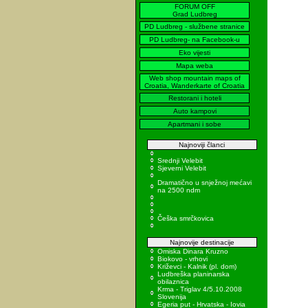
FORUM OFF
Grad Ludbreg
PD Ludbreg - službene stranice
PD Ludbreg- na Facebook-u
Eko vijesti
Mapa weba
Web shop mountain maps of
Croatia, Wanderkarte of Croatia
Restorani i hoteli
Auto kampovi
Apartmani i sobe
Najnoviji članci
Srednji Velebit
Sjeverni Velebit
Dramatično u snježnoj mećavi
na 2500 ndm
Češka smrčkovica
Najnovije destinacije
Omiska Dinara Kruzno
Biokovo - vrhovi
Križevci - Kalnik (pl. dom)
Ludbreška planinarska
obilaznica
Krma - Triglav 4/5.10.2008
Slovenija
Egeria put - Hrvatska - Iovia