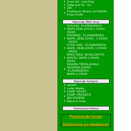
Sveti Vid - otok Pag
Spilja pod Zir - om
ZIR
Podkilavac-Mudna dol-Hahlići-
Kolac-Podki
Najnovije Web shop
SVILAJA, PLANINARSKA
MAPA ZEMLJOVID,1:25000,
HGSS
PROMINA , PLANINARSKA
MAPA, ZEMLJOVID , 1:25000
, HGSS
OTOK RAB , PLANINARSKA
MAPA, ZEMLJOVID, 1:25000
, HGSS
BRAČ BIKE, BICIKLOM PO
BRAČU, MAPA 1:45000,
HGSS
DINARA-TROGLAVSKA
SKUPINA-ZAPAD
,PLANINARSKA
MAPA,1:25000
Najnovije kampovi
admin1
camp mlaska
CAMP SEGET
CAMP VRANJICA
BELVEDERE
Diana & Josip
Interesantni linkovi
Planinarski forum
Destinacije po gledanosti