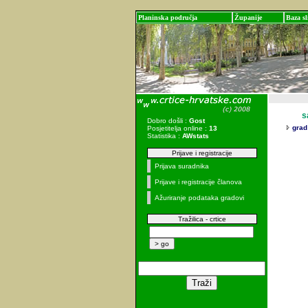
Planinska područja
Županije
Baza sl
sadr
Dobro došli :
Gost
grad
Posjetitelja online :
13
Statistika :
AWstats
Prijave i registracije
Prijava suradnika
Prijave i registracije članova
Ažuriranje podataka gradovi
Tražilica - crtice