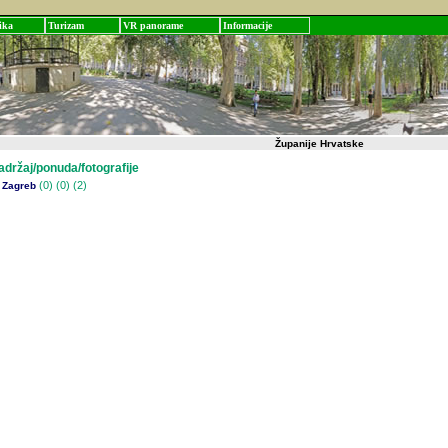
ika
Turizam
VR panorame
Informacije
Županije Hrvatske
žaj/ponuda/fotografije
(0)
(0) (2)
 Zagreb