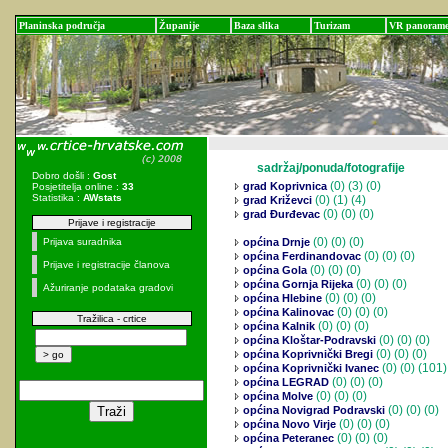
Planinska područja
Županije
Baza slika
Turizam
VR panoram
sadržaj/ponuda/fotografije
Dobro došli :
Gost
(0)
(3) (0)
grad Koprivnica
Posjetitelja online :
33
Statistika :
AWstats
(0)
(1) (4)
grad Križevci
(0)
(0) (0)
grad Đurđevac
Prijave i registracije
(0)
(0) (0)
Prijava suradnika
općina Drnje
(0)
(0) (0)
općina Ferdinandovac
Prijave i registracije članova
(0)
(0) (0)
općina Gola
(0)
(0) (0)
općina Gornja Rijeka
Ažuriranje podataka gradovi
(0)
(0) (0)
općina Hlebine
(0)
(0) (0)
općina Kalinovac
Tražilica - crtice
(0)
(0) (0)
općina Kalnik
(0)
(0) (0)
općina Kloštar-Podravski
(0)
(0) (0)
općina Koprivnički Bregi
(0)
(0) (101)
općina Koprivnički Ivanec
(0)
(0) (0)
općina LEGRAD
(0)
(0) (0)
općina Molve
(0)
(0) (0)
općina Novigrad Podravski
(0)
(0) (0)
općina Novo Virje
(0)
(0) (0)
općina Peteranec