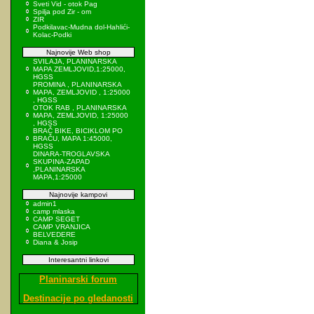
Sveti Vid - otok Pag
Spilja pod Zir - om
ZIR
Podkilavac-Mudna dol-Hahlići-
Kolac-Podki
Najnovije Web shop
SVILAJA, PLANINARSKA
MAPA ZEMLJOVID,1:25000,
HGSS
PROMINA , PLANINARSKA
MAPA, ZEMLJOVID , 1:25000
, HGSS
OTOK RAB , PLANINARSKA
MAPA, ZEMLJOVID, 1:25000
, HGSS
BRAČ BIKE, BICIKLOM PO
BRAČU, MAPA 1:45000,
HGSS
DINARA-TROGLAVSKA
SKUPINA-ZAPAD
,PLANINARSKA
MAPA,1:25000
Najnovije kampovi
admin1
camp mlaska
CAMP SEGET
CAMP VRANJICA
BELVEDERE
Diana & Josip
Interesantni linkovi
Planinarski forum
Destinacije po gledanosti