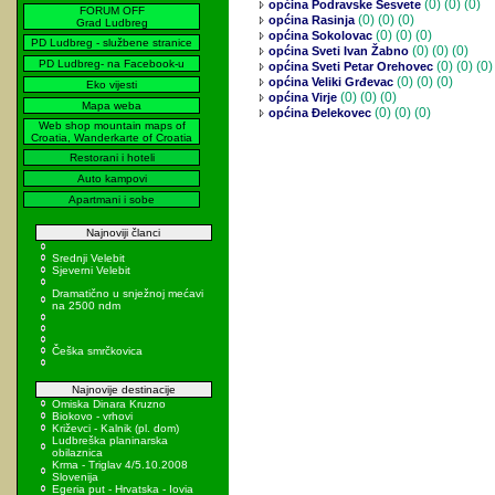
(0)
(0) (0)
općina Podravske Sesvete
FORUM OFF
(0)
(0) (0)
općina Rasinja
Grad Ludbreg
(0)
(0) (0)
općina Sokolovac
PD Ludbreg - službene stranice
(0)
(0) (0)
općina Sveti Ivan Žabno
PD Ludbreg- na Facebook-u
(0)
(0) (0)
općina Sveti Petar Orehovec
(0)
(0) (0)
općina Veliki Grđevac
Eko vijesti
(0)
(0) (0)
općina Virje
Mapa weba
(0)
(0) (0)
općina Đelekovec
Web shop mountain maps of
Croatia, Wanderkarte of Croatia
Restorani i hoteli
Auto kampovi
Apartmani i sobe
Najnoviji članci
Srednji Velebit
Sjeverni Velebit
Dramatično u snježnoj mećavi
na 2500 ndm
Češka smrčkovica
Najnovije destinacije
Omiska Dinara Kruzno
Biokovo - vrhovi
Križevci - Kalnik (pl. dom)
Ludbreška planinarska
obilaznica
Krma - Triglav 4/5.10.2008
Slovenija
Egeria put - Hrvatska - Iovia