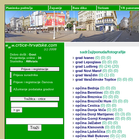
Planinska područja
Županije
Baza slika
Turizam
VR panoram
sadržaj/ponuda/fotografije
Dobro došli :
Gost
(0)
(0) (0)
grad Ivanec
Posjetitelja online :
36
Statistika :
AWstats
(0)
(0) (0)
grad Lepoglava
(6)
(24) (20)
grad Ludbreg
Prijave i registracije
(0)
(0) (0)
grad Novi Marof
(0)
(1) (0)
Prijava suradnika
grad Varaždin
(0)
(0) (0)
grad Varaždinske Toplice
Prijave i registracije članova
(0)
(0) (0)
općina Bednja
Ažuriranje podataka gradovi
(0)
(0) (0)
općina Beretinec
(0)
(0) (0)
općina Breznica
Tražilica - crtice
(0)
(0) (0)
općina Breznički Hum
(0)
(0) (0)
općina Cestica
(0)
(0) (0)
općina Donja Voća
(0)
(3) (0)
općina Donji Martijanec
(0)
(0) (0)
općina Gornji Kneginec
(0)
(0) (0)
općina Jalžabet
(0)
(0) (0)
općina Klenovnik
(0)
(0) (0)
općina Ljubešćica
(0)
(1) (0)
općina Mali Bukovec