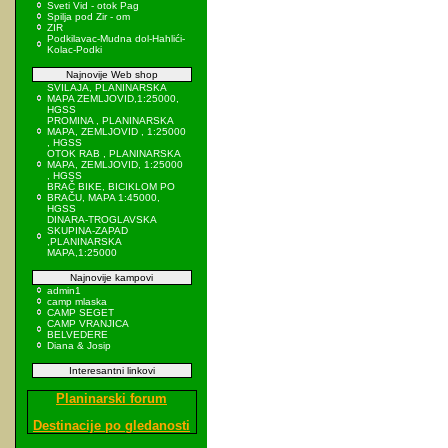
Sveti Vid - otok Pag
Spilja pod Zir - om
ZIR
Podkilavac-Mudna dol-Hahlići-
Kolac-Podki
Najnovije Web shop
SVILAJA, PLANINARSKA
MAPA ZEMLJOVID,1:25000,
HGSS
PROMINA , PLANINARSKA
MAPA, ZEMLJOVID , 1:25000
, HGSS
OTOK RAB , PLANINARSKA
MAPA, ZEMLJOVID, 1:25000
, HGSS
BRAČ BIKE, BICIKLOM PO
BRAČU, MAPA 1:45000,
HGSS
DINARA-TROGLAVSKA
SKUPINA-ZAPAD
,PLANINARSKA
MAPA,1:25000
Najnovije kampovi
admin1
camp mlaska
CAMP SEGET
CAMP VRANJICA
BELVEDERE
Diana & Josip
Interesantni linkovi
Planinarski forum
Destinacije po gledanosti