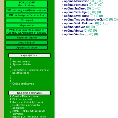
(0)
(0) (0)
općina Maruševec
FORUM OFF
(0)
(0) (0)
općina Petrijanec
Grad Ludbreg
(0)
(0) (0)
općina Sračinec
PD Ludbreg - službene stranice
(0)
(0) (0)
općina Sveti Ilija
PD Ludbreg- na Facebook-u
(0)
(1) (0)
općina Sveti Đurđ
(0)
(0) (0)
općina Trnovec Bartolovečki
Eko vijesti
(0)
(1) (0)
općina Veliki Bukovec
Mapa weba
(0)
(0) (0)
općina Vidovec
Web shop mountain maps of
(0)
(0) (0)
općina Vinica
Croatia, Wanderkarte of Croatia
(0)
(0) (0)
općina Visoko
Restorani i hoteli
Auto kampovi
Apartmani i sobe
Najnoviji članci
Srednji Velebit
Sjeverni Velebit
Dramatično u snježnoj mećavi
na 2500 ndm
Češka smrčkovica
Najnovije destinacije
Omiska Dinara Kruzno
Biokovo - vrhovi
Križevci - Kalnik (pl. dom)
Ludbreška planinarska
obilaznica
Krma - Triglav 4/5.10.2008
Slovenija
Egeria put - Hrvatska - Iovia