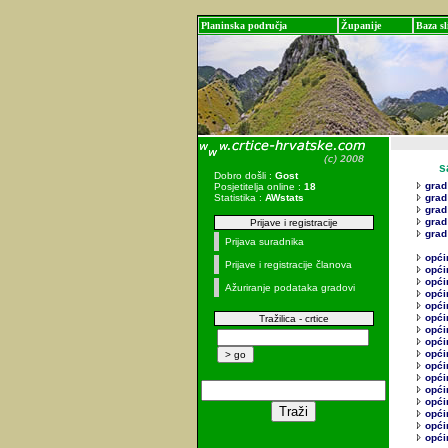
Planinska područja
Županije
Baza sl
sadr
Dobro došli :
Gost
grad
Posjetitelja online :
18
Statistika :
AWstats
grad
grad
grad
Prijave i registracije
grad
Prijava suradnika
općin
Prijave i registracije članova
opći
opći
Ažuriranje podataka gradovi
opći
opći
opći
Tražilica - crtice
opći
opći
općin
opći
opći
opći
opći
opći
opći
opći