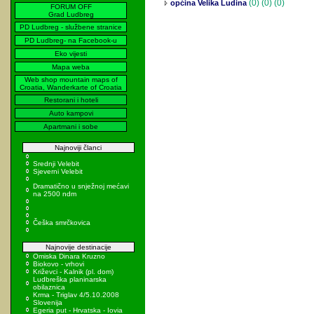
(0)
(0) (0)
općina Velika Ludina
FORUM OFF
Grad Ludbreg
PD Ludbreg - službene stranice
PD Ludbreg- na Facebook-u
Eko vijesti
Mapa weba
Web shop mountain maps of
Croatia, Wanderkarte of Croatia
Restorani i hoteli
Auto kampovi
Apartmani i sobe
Najnoviji članci
Srednji Velebit
Sjeverni Velebit
Dramatično u snježnoj mećavi
na 2500 ndm
Češka smrčkovica
Najnovije destinacije
Omiska Dinara Kruzno
Biokovo - vrhovi
Križevci - Kalnik (pl. dom)
Ludbreška planinarska
obilaznica
Krma - Triglav 4/5.10.2008
Slovenija
Egeria put - Hrvatska - Iovia