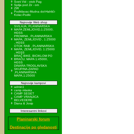
Sveti Vid - otok Pag
Spilja pod Zir - om
ZIR
Podkilavac-Mudna dol-Hahlići-
Kolac-Podki
Najnovije Web shop
SVILAJA, PLANINARSKA
MAPA ZEMLJOVID,1:25000,
HGSS
PROMINA , PLANINARSKA
MAPA, ZEMLJOVID , 1:25000
, HGSS
OTOK RAB , PLANINARSKA
MAPA, ZEMLJOVID, 1:25000
, HGSS
BRAČ BIKE, BICIKLOM PO
BRAČU, MAPA 1:45000,
HGSS
DINARA-TROGLAVSKA
SKUPINA-ZAPAD
,PLANINARSKA
MAPA,1:25000
Najnovije kampovi
admin1
camp mlaska
CAMP SEGET
CAMP VRANJICA
BELVEDERE
Diana & Josip
Interesantni linkovi
Planinarski forum
Destinacije po gledanosti