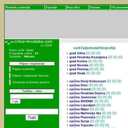
Planinska područja
Županije
Baza slika
Turizam
VR panoram
sadržaj/ponuda/fotografije
Dobro došli :
Gost
(0)
(0) (0)
grad Glina
Posjetitelja online :
24
Statistika :
AWstats
(0)
(0) (0)
grad Hrvatska Kostajnica
(0)
(0) (0)
grad Kutina
Prijave i registracije
(0)
(0) (0)
grad Novska
(0)
(0) (0)
Prijava suradnika
grad Petrinja
(0)
(0) (0)
grad Sisak
Prijave i registracije članova
(0)
(0) (0)
općina Donji Kukuruzari
Ažuriranje podataka gradovi
(0)
(0) (0)
općina Dvor
(0)
(0) (0)
općina Gvozd
Tražilica - crtice
(0)
(0) (0)
općina Hrvatska Dubica
(0)
(0) (0)
općina Jasenovac
(0)
(0) (0)
općina lEKENIK
(0)
(0) (0)
općina Lipovljani
(0)
(0) (0)
općina Majur
(0)
(0) (0)
općina Martinska Ves
(0)
(0) (0)
općina Popovača
(0)
(0) (0)
općina Sunja
(0)
(0) (0)
općina Topusko