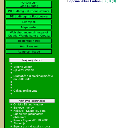
(0)
(0) (0)
općina Velika Ludina
FORUM OFF
Grad Ludbreg
PD Ludbreg - službene stranice
PD Ludbreg- na Facebook-u
Eko vijesti
Mapa weba
Web shop mountain maps of
Croatia, Wanderkarte of Croatia
Restorani i hoteli
Auto kampovi
Apartmani i sobe
Najnoviji članci
Srednji Velebit
Sjeverni Velebit
Dramatično u snježnoj mećavi
na 2500 ndm
Češka smrčkovica
Najnovije destinacije
Omiska Dinara Kruzno
Biokovo - vrhovi
Križevci - Kalnik (pl. dom)
Ludbreška planinarska
obilaznica
Krma - Triglav 4/5.10.2008
Slovenija
Egeria put - Hrvatska - Iovia