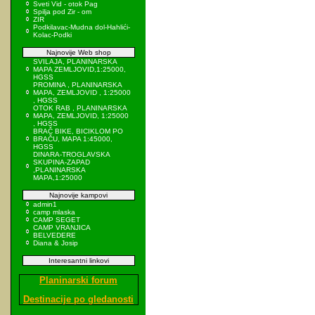
Sveti Vid - otok Pag
Spilja pod Zir - om
ZIR
Podkilavac-Mudna dol-Hahlići-
Kolac-Podki
Najnovije Web shop
SVILAJA, PLANINARSKA
MAPA ZEMLJOVID,1:25000,
HGSS
PROMINA , PLANINARSKA
MAPA, ZEMLJOVID , 1:25000
, HGSS
OTOK RAB , PLANINARSKA
MAPA, ZEMLJOVID, 1:25000
, HGSS
BRAČ BIKE, BICIKLOM PO
BRAČU, MAPA 1:45000,
HGSS
DINARA-TROGLAVSKA
SKUPINA-ZAPAD
,PLANINARSKA
MAPA,1:25000
Najnovije kampovi
admin1
camp mlaska
CAMP SEGET
CAMP VRANJICA
BELVEDERE
Diana & Josip
Interesantni linkovi
Planinarski forum
Destinacije po gledanosti