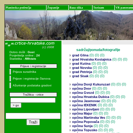
Planinska područja
Županije
Baza slika
Turizam
VR panoram
sadržaj/ponuda/fotografije
Dobro došli :
Gost
(0)
(0) (0)
grad Glina
Posjetitelja online :
24
Statistika :
AWstats
(0)
(0) (0)
grad Hrvatska Kostajnica
(0)
(0) (0)
grad Kutina
Prijave i registracije
(0)
(0) (0)
grad Novska
(0)
(0) (0)
Prijava suradnika
grad Petrinja
(0)
(0) (0)
grad Sisak
Prijave i registracije članova
(0)
(0) (0)
općina Donji Kukuruzari
Ažuriranje podataka gradovi
(0)
(0) (0)
općina Dvor
(0)
(0) (0)
općina Gvozd
Tražilica - crtice
(0)
(0) (0)
općina Hrvatska Dubica
(0)
(0) (0)
općina Jasenovac
(0)
(0) (0)
općina lEKENIK
(0)
(0) (0)
općina Lipovljani
(0)
(0) (0)
općina Majur
(0)
(0) (0)
općina Martinska Ves
(0)
(0) (0)
općina Popovača
(0)
(0) (0)
općina Sunja
(0)
(0) (0)
općina Topusko