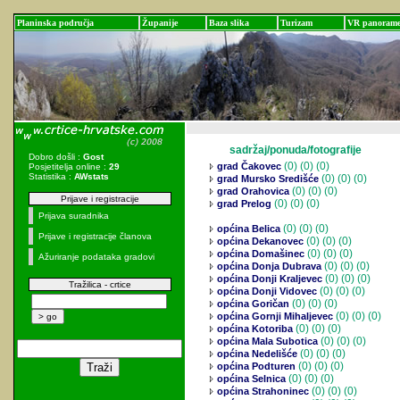
Planinska područja
Županije
Baza slika
Turizam
VR panoram
sadržaj/ponuda/fotografije
Dobro došli :
Gost
(0)
(0) (0)
grad Čakovec
Posjetitelja online :
29
Statistika :
AWstats
(0)
(0) (0)
grad Mursko Središće
(0)
(0) (0)
grad Orahovica
Prijave i registracije
(0)
(0) (0)
grad Prelog
Prijava suradnika
(0)
(0) (0)
općina Belica
Prijave i registracije članova
(0)
(0) (0)
općina Dekanovec
(0)
(0) (0)
općina Domašinec
Ažuriranje podataka gradovi
(0)
(0) (0)
općina Donja Dubrava
(0)
(0) (0)
općina Donji Kraljevec
Tražilica - crtice
(0)
(0) (0)
općina Donji Vidovec
(0)
(0) (0)
općina Goričan
(0)
(0) (0)
općina Gornji Mihaljevec
(0)
(0) (0)
općina Kotoriba
(0)
(0) (0)
općina Mala Subotica
(0)
(0) (0)
općina Nedelišće
(0)
(0) (0)
općina Podturen
(0)
(0) (0)
općina Selnica
(0)
(0) (0)
općina Strahoninec