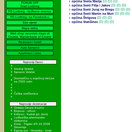
(0)
(0) (0)
općina Sveta Marija
FORUM OFF
(0)
(0) (0)
općina Sveti Filip i Jakov
Grad Ludbreg
(0)
(0) (0)
općina Sveti Juraj na Bregu
PD Ludbreg - službene stranice
(0)
(0) (0)
općina Sveti Martin na Muri
PD Ludbreg- na Facebook-u
(0)
(0) (0)
općina Štrigova
(0)
(0) (0)
općina Vratišinec
Eko vijesti
Mapa weba
Web shop mountain maps of
Croatia, Wanderkarte of Croatia
Restorani i hoteli
Auto kampovi
Apartmani i sobe
Najnoviji članci
Srednji Velebit
Sjeverni Velebit
Dramatično u snježnoj mećavi
na 2500 ndm
Češka smrčkovica
Najnovije destinacije
Omiska Dinara Kruzno
Biokovo - vrhovi
Križevci - Kalnik (pl. dom)
Ludbreška planinarska
obilaznica
Krma - Triglav 4/5.10.2008
Slovenija
Egeria put - Hrvatska - Iovia