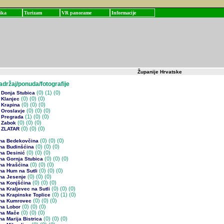
ika
Turizam
VR panorame
Informacije
Županije Hrvatske
žaj/ponuda/fotografije
(0)
(1) (0)
 Donja Stubica
(0)
(0) (0)
 Klanjec
(0)
(0) (0)
 Krapina
(0)
(0) (0)
 Oroslavje
(1)
(0) (0)
 Pregrada
(0)
(0) (0)
 Zabok
(0)
(0) (0)
 ZLATAR
(0)
(0) (0)
na Bedekovčina
(0)
(0) (0)
na Budinšćina
(0)
(0) (0)
na Desinić
(0)
(0) (0)
na Gornja Stubica
(0)
(0) (0)
na Hrašćina
(0)
(0) (0)
na Hum na Sutli
(0)
(0) (0)
na Jesenje
(0)
(0) (0)
na Konjšćina
(0)
(0) (0)
a Kraljevec na Sutli
(0)
(1) (0)
na Krapinske Toplice
(0)
(0) (0)
na Kumrovec
(0)
(0) (0)
na Lobor
(0)
(0) (0)
na Mače
(0)
(0) (0)
a Marija Bistrica