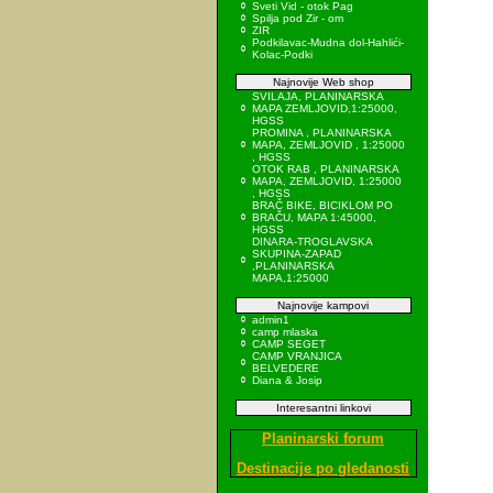
Sveti Vid - otok Pag
Spilja pod Zir - om
ZIR
Podkilavac-Mudna dol-Hahlići-
Kolac-Podki
Najnovije Web shop
SVILAJA, PLANINARSKA
MAPA ZEMLJOVID,1:25000,
HGSS
PROMINA , PLANINARSKA
MAPA, ZEMLJOVID , 1:25000
, HGSS
OTOK RAB , PLANINARSKA
MAPA, ZEMLJOVID, 1:25000
, HGSS
BRAČ BIKE, BICIKLOM PO
BRAČU, MAPA 1:45000,
HGSS
DINARA-TROGLAVSKA
SKUPINA-ZAPAD
,PLANINARSKA
MAPA,1:25000
Najnovije kampovi
admin1
camp mlaska
CAMP SEGET
CAMP VRANJICA
BELVEDERE
Diana & Josip
Interesantni linkovi
Planinarski forum
Destinacije po gledanosti