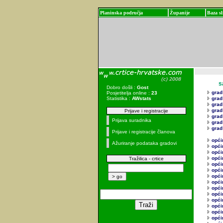
Planinska područja
Županije
Baza sl
sadr
Dobro došli :
Gost
grad
Posjetitelja online :
23
Statistika :
AWstats
grad
grad
grad
Prijave i registracije
grad
Prijava suradnika
grad
grad
Prijave i registracije članova
opći
Ažuriranje podataka gradovi
opći
opći
opći
Tražilica - crtice
opći
opći
opći
opći
općin
opći
opći
opći
opći
općin