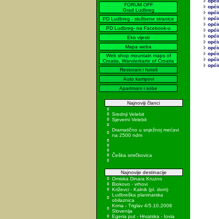
opći
FORUM OFF
opći
Grad Ludbreg
opći
opći
PD Ludbreg - službene stranice
opći
PD Ludbreg- na Facebook-u
općin
opći
Eko vijesti
opći
Mapa weba
opći
opći
Web shop mountain maps of
općin
Croatia, Wanderkarte of Croatia
opći
Restorani i hoteli
Auto kampovi
Apartmani i sobe
Najnoviji članci
Srednji Velebit
Sjeverni Velebit
Dramatično u snježnoj mećavi
na 2500 ndm
Češka smrčkovica
Najnovije destinacije
Omiska Dinara Kruzno
Biokovo - vrhovi
Križevci - Kalnik (pl. dom)
Ludbreška planinarska
obilaznica
Krma - Triglav 4/5.10.2008
Slovenija
Egeria put - Hrvatska - Iovia