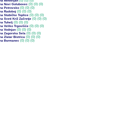
(0)
(0) (0)
na Mihovljan
(0)
(0) (0)
na Novi Golubovec
(0)
(0) (0)
na Petrovsko
(0)
(0) (0)
na Radoboj
(0)
(0) (0)
na Stubičke Toplice
(0)
(0) (0)
a Sveti Križ Začretje
(0)
(0) (0)
na Tuhelj
(0)
(0) (0)
na Veliko Trgovišće
(0)
(0) (0)
na Vodnjan
(0)
(0) (0)
na Zagorska Sela
(0)
(0) (0)
a Zlatar Bistrica
(0)
(0) (0)
na Đurmanec