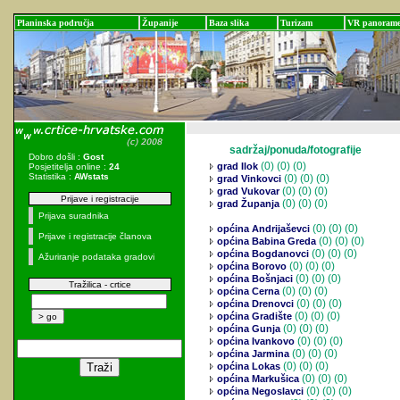
Planinska područja
Županije
Baza slika
Turizam
VR panoram
sadržaj/ponuda/fotografije
Dobro došli :
Gost
(0)
(0) (0)
grad Ilok
Posjetitelja online :
24
Statistika :
AWstats
(0)
(0) (0)
grad Vinkovci
(0)
(0) (0)
grad Vukovar
Prijave i registracije
(0)
(0) (0)
grad Županja
Prijava suradnika
(0)
(0) (0)
općina Andrijaševci
Prijave i registracije članova
(0)
(0) (0)
općina Babina Greda
(0)
(0) (0)
općina Bogdanovci
Ažuriranje podataka gradovi
(0)
(0) (0)
općina Borovo
(0)
(0) (0)
općina Bošnjaci
Tražilica - crtice
(0)
(0) (0)
općina Cerna
(0)
(0) (0)
općina Drenovci
(0)
(0) (0)
općina Gradište
(0)
(0) (0)
općina Gunja
(0)
(0) (0)
općina Ivankovo
(0)
(0) (0)
općina Jarmina
(0)
(0) (0)
općina Lokas
(0)
(0) (0)
općina Markušica
(0)
(0) (0)
općina Negoslavci