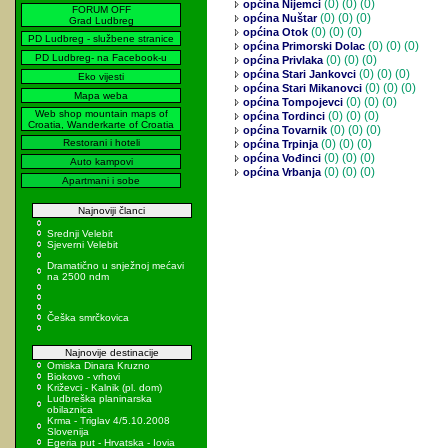
(0)
(0) (0)
općina Nijemci
FORUM OFF
(0)
(0) (0)
općina Nuštar
Grad Ludbreg
(0)
(0) (0)
općina Otok
PD Ludbreg - službene stranice
(0)
(0) (0)
općina Primorski Dolac
PD Ludbreg- na Facebook-u
(0)
(0) (0)
općina Privlaka
(0)
(0) (0)
općina Stari Jankovci
Eko vijesti
(0)
(0) (0)
općina Stari Mikanovci
Mapa weba
(0)
(0) (0)
općina Tompojevci
Web shop mountain maps of
(0)
(0) (0)
općina Tordinci
Croatia, Wanderkarte of Croatia
(0)
(0) (0)
općina Tovarnik
Restorani i hoteli
(0)
(0) (0)
općina Trpinja
(0)
(0) (0)
općina Vođinci
Auto kampovi
(0)
(0) (0)
općina Vrbanja
Apartmani i sobe
Najnoviji članci
Srednji Velebit
Sjeverni Velebit
Dramatično u snježnoj mećavi
na 2500 ndm
Češka smrčkovica
Najnovije destinacije
Omiska Dinara Kruzno
Biokovo - vrhovi
Križevci - Kalnik (pl. dom)
Ludbreška planinarska
obilaznica
Krma - Triglav 4/5.10.2008
Slovenija
Egeria put - Hrvatska - Iovia