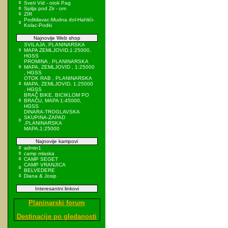
Sveti Vid - otok Pag
Spilja pod Zir - om
ZIR
Podkilavac-Mudna dol-Hahlići-
Kolac-Podki
Najnovije Web shop
SVILAJA, PLANINARSKA
MAPA ZEMLJOVID,1:25000,
HGSS
PROMINA , PLANINARSKA
MAPA, ZEMLJOVID , 1:25000
, HGSS
OTOK RAB , PLANINARSKA
MAPA, ZEMLJOVID, 1:25000
, HGSS
BRAČ BIKE, BICIKLOM PO
BRAČU, MAPA 1:45000,
HGSS
DINARA-TROGLAVSKA
SKUPINA-ZAPAD
,PLANINARSKA
MAPA,1:25000
Najnovije kampovi
admin1
camp mlaska
CAMP SEGET
CAMP VRANJICA
BELVEDERE
Diana & Josip
Interesantni linkovi
Planinarski forum
Destinacije po gledanosti