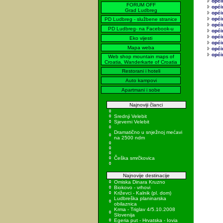
opći
FORUM OFF
opći
Grad Ludbreg
opći
opći
PD Ludbreg - službene stranice
opći
PD Ludbreg- na Facebook-u
općin
opći
Eko vijesti
općin
Mapa weba
opći
opći
Web shop mountain maps of
Croatia, Wanderkarte of Croatia
Restorani i hoteli
Auto kampovi
Apartmani i sobe
Najnoviji članci
Srednji Velebit
Sjeverni Velebit
Dramatično u snježnoj mećavi
na 2500 ndm
Češka smrčkovica
Najnovije destinacije
Omiska Dinara Kruzno
Biokovo - vrhovi
Križevci - Kalnik (pl. dom)
Ludbreška planinarska
obilaznica
Krma - Triglav 4/5.10.2008
Slovenija
Egeria put - Hrvatska - Iovia