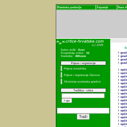
Planinska područja
Županije
Baza sl
sadr
Dobro došli :
Gost
grad 
Posjetitelja online :
32
Statistika :
AWstats
grad
grad
grad
Prijave i registracije
Prijava suradnika
opći
opći
Prijave i registracije članova
opći
opći
Ažuriranje podataka gradovi
opći
opći
opći
Tražilica - crtice
opći
opći
opći
opći
opći
opći
opći
opći
opći
opći