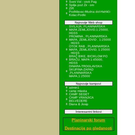
Sveti Vid - otok Pag
Spilja pod Zir - om
ZIR
Podkilavac-Mudna dol-Hahlići-
Kolac-Podki
Najnovije Web shop
SVILAJA, PLANINARSKA
MAPA ZEMLJOVID,1:25000,
HGSS
PROMINA , PLANINARSKA
MAPA, ZEMLJOVID , 1:25000
, HGSS
OTOK RAB , PLANINARSKA
MAPA, ZEMLJOVID, 1:25000
, HGSS
BRAČ BIKE, BICIKLOM PO
BRAČU, MAPA 1:45000,
HGSS
DINARA-TROGLAVSKA
SKUPINA-ZAPAD
,PLANINARSKA
MAPA,1:25000
Najnovije kampovi
admin1
camp mlaska
CAMP SEGET
CAMP VRANJICA
BELVEDERE
Diana & Josip
Interesantni linkovi
Planinarski forum
Destinacije po gledanosti