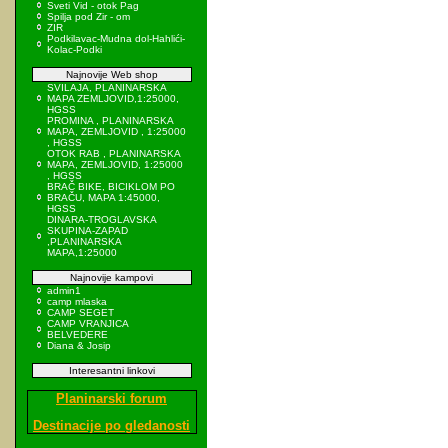
Sveti Vid - otok Pag
Spilja pod Zir - om
ZIR
Podkilavac-Mudna dol-Hahlići-
Kolac-Podki
Najnovije Web shop
SVILAJA, PLANINARSKA
MAPA ZEMLJOVID,1:25000,
HGSS
PROMINA , PLANINARSKA
MAPA, ZEMLJOVID , 1:25000
, HGSS
OTOK RAB , PLANINARSKA
MAPA, ZEMLJOVID, 1:25000
, HGSS
BRAČ BIKE, BICIKLOM PO
BRAČU, MAPA 1:45000,
HGSS
DINARA-TROGLAVSKA
SKUPINA-ZAPAD
,PLANINARSKA
MAPA,1:25000
Najnovije kampovi
admin1
camp mlaska
CAMP SEGET
CAMP VRANJICA
BELVEDERE
Diana & Josip
Interesantni linkovi
Planinarski forum
Destinacije po gledanosti