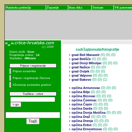
Planinska područja
Županije
Baza slika
Turizam
VR panoram
sadržaj/ponuda/fotografije
Dobro došli :
Gost
(0)
(0) (0)
grad Beli Manastir
Posjetitelja online :
14
Statistika :
AWstats
(0)
(0) (0)
grad Belišće
(0)
(0) (0)
grad Donji Miholjac
Prijave i registracije
(0)
(0) (0)
grad Našice
(0)
(0) (0)
Prijava suradnika
grad Osijek
(0)
(0) (0)
grad Valpovo
Prijave i registracije članova
(0)
(0) (1)
grad Đakovo
Ažuriranje podataka gradovi
(0)
(0) (0)
općina Antunovac
(0)
(0) (0)
općina Bilje
Tražilica - crtice
(0)
(0) (0)
općina Bizovac
(0)
(0) (0)
općina Čeminac
(0)
(0) (0)
općina Čepin
(0)
(0) (0)
općina Darda
(0)
(0) (0)
općina Donja Motična
(0)
(0) (0)
općina Draž
(0)
(0) (0)
općina Drenje
(0)
(0) (0)
općina Erdut
(0)
(0) (0)
općina Ernestinovo