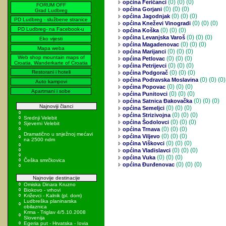
(0)
(0) (0)
općina Feričanci
FORUM OFF
(0)
(0) (0)
općina Gorjani
Grad Ludbreg
(0)
(0) (0)
općina Jagodnjak
PD Ludbreg - službene stranice
(0)
(0) (0)
općina Kneževi Vinogradi
PD Ludbreg- na Facebook-u
(0)
(0) (0)
općina Koška
(0)
(0) (0)
općina Levanjska Varoš
Eko vijesti
(0)
(0) (0)
općina Magadenovac
Mapa weba
(0)
(0) (0)
općina Marijanci
Web shop mountain maps of
(0)
(0) (0)
općina Petlovac
Croatia, Wanderkarte of Croatia
(0)
(0) (0)
općina Petrijevci
Restorani i hoteli
(0)
(0) (0)
općina Podgorač
(0)
(0) (0)
općina Podravska Moslavina
Auto kampovi
(0)
(0) (0)
općina Popovac
Apartmani i sobe
(0)
(0) (0)
općina Punitovci
(0)
(0) (0)
općina Satnica Đakovačka
Najnoviji članci
(0)
(0) (0)
općina Semeljci
(0)
(0) (0)
općina Strizivojna
Srednji Velebit
(0)
(0) (0)
općina Šodolovci
Sjeverni Velebit
(0)
(0) (0)
općina Trnava
Dramatično u snježnoj mećavi
(0)
(0) (0)
općina Viljevo
na 2500 ndm
(0)
(0) (0)
općina Viškovci
(0)
(0) (0)
općina Vladislavci
(0)
(0) (0)
općina Vuka
Češka smrčkovica
(0)
(0) (0)
općina Đurđenovac
Najnovije destinacije
Omiska Dinara Kruzno
Biokovo - vrhovi
Križevci - Kalnik (pl. dom)
Ludbreška planinarska
obilaznica
Krma - Triglav 4/5.10.2008
Slovenija
Egeria put - Hrvatska - Iovia