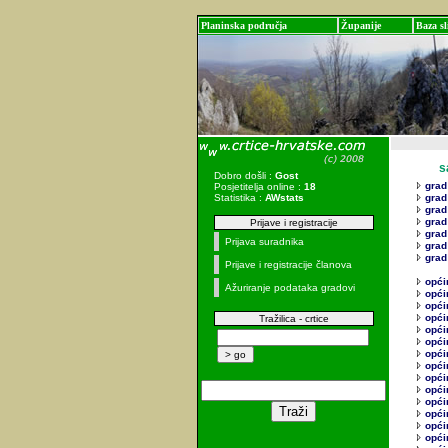
Planinska područja
Županije
Baza sl
sadr
Dobro došli :
Gost
grad
Posjetitelja online :
18
Statistika :
AWstats
grad
grad
grad
Prijave i registracije
grad
Prijava suradnika
grad
grad
Prijave i registracije članova
opći
Ažuriranje podataka gradovi
opći
opći
opći
Tražilica - crtice
opći
opći
opći
opći
opći
opći
opći
opći
opći
opći